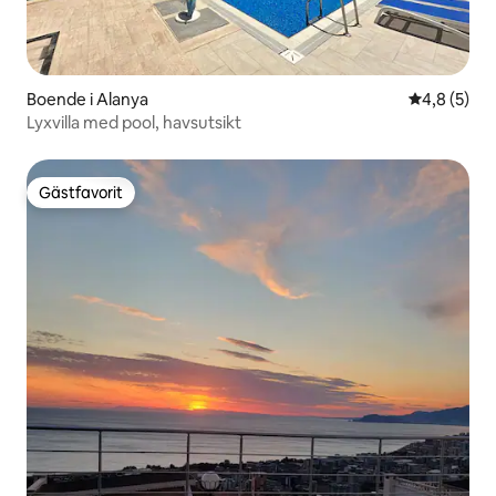
Boende i Alanya
4,8 av 5 i 
4,8 (5)
Lyxvilla med pool, havsutsikt
Gästfavorit
Gästfavorit