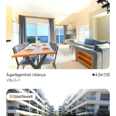
Ägarlägenhet i Alanya
4,54 av 5 i g
4,54 (13)
Villa 3+1
Gästfavorit
Populär gästfavorit