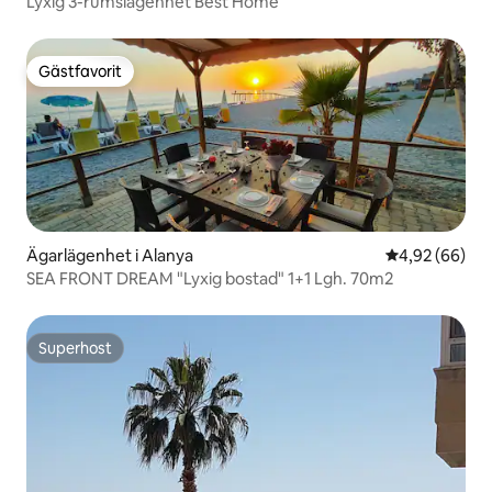
Lyxig 3-rumslägenhet Best Home
Gästfavorit
Gästfavorit
Ägarlägenhet i Alanya
4,92 av 5 i g
4,92 (66)
SEA FRONT DREAM "Lyxig bostad" 1+1 Lgh. 70m2
Superhost
Superhost