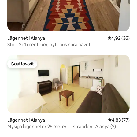
Lägenhet i Alanya
4,92 av 5 i g
4,92 (36)
Stort 2+1 i centrum, nytt hus nära havet
Gästfavorit
Gästfavorit
Lägenhet i Alanya
4,83 av 5 i g
4,83 (77)
Mysiga lägenheter 25 meter till stranden i Alanya (2)