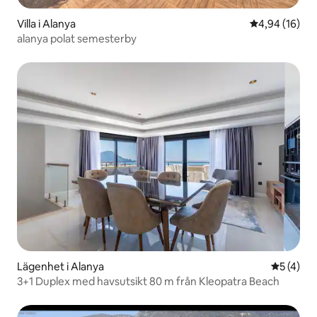
Villa i Alanya
4,94 av 5 i g
4,94 (16)
alanya polat semesterby
Lägenhet i Alanya
5 av 5 i 
5 (4)
3+1 Duplex med havsutsikt 80 m från Kleopatra Beach