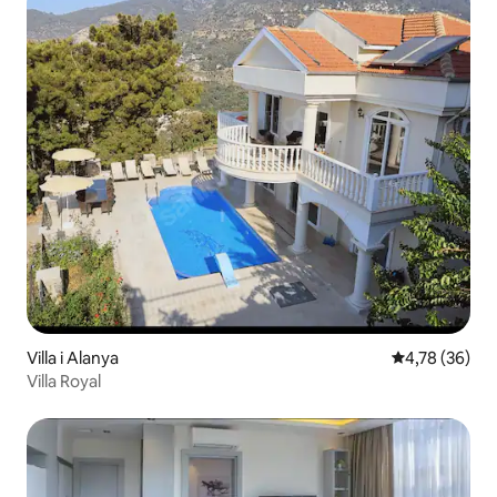
Villa i Alanya
4,78 av 5 i g
4,78 (36)
Villa Royal