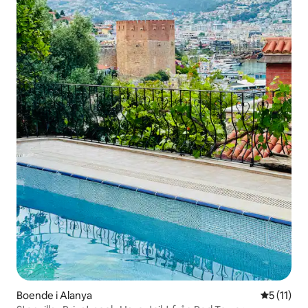
Boende i Alanya
5 av 5 i 
5 (11)