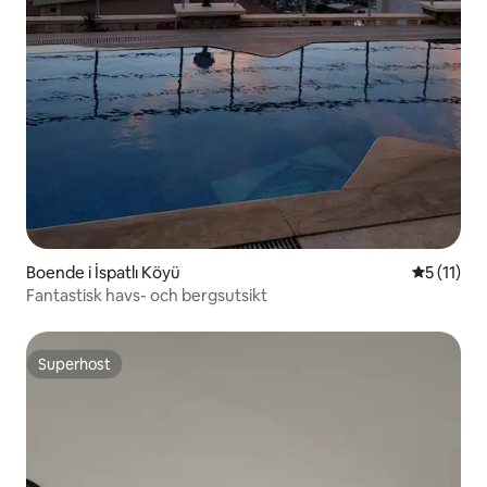
Boende i İspatlı Köyü
5 av 5 i 
5 (11)
Fantastisk havs- och bergsutsikt
Superhost
Superhost