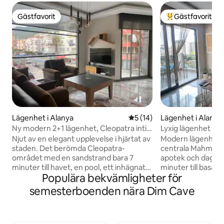
Gästfavorit
Gästfavorit
Gästfavorit
Populär gästfavor
Lägenhet i Alanya
5 av 5 i genomsnittligt be
5 (14)
Lägenhet i Alanya
Ny modern 2+1 lägenhet, Cleopatra intill
Lyxig lägenhet me
havet
havet i Mahmutlar
Njut av en elegant upplevelse i hjärtat av
Modern lägenhet p
staden. Det berömda Cleopatra-
centrala Mahmutla
området med en sandstrand bara 7
apotek och daglig
minuter till havet, en pool, ett inhägnat
minuter till basaren
Populära bekvämligheter för
mysigt område, en avkopplande
köpcentret och 6
semester med familj, kaféer,
till stranden. Boen
semesterboenden nära Dim Cave
restauranger, marknader, fisk- och
bordtennis och en 
bönder marknader på gångavstånd. Nya
finns ingen luftkon
lägenheter i Smart home-system,
sovrummet, men lu