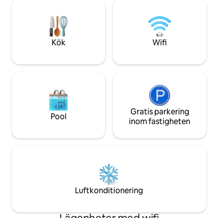
luftkonditionering i sovrummet med
vardagsrummet ky
mörkläggningsgardiner. Modern
m² stora lägenhet
renovering, nya möbler, alla apparater
enligt lag vid inch
för bekvämt boende och distansarbete,
förståelse. Perfek
höghastighets fiber WiFi internet och
avkopplande semes
Kök
Wifi
skrivbord
Gratis parkering
Pool
inom fastigheten
Luftkonditionering