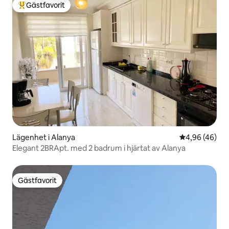
Gästfavorit
Populär gästfavorit
Lägenhet i Alanya
4,96 av 5 i g
4,96 (46)
Elegant 2BRApt. med 2 badrum i hjärtat av Alanya
Gästfavorit
Gästfavorit