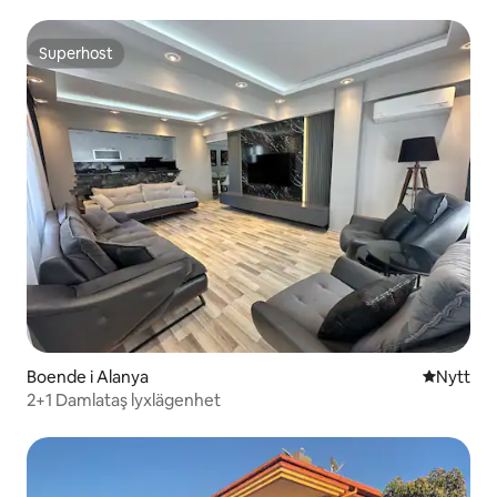
Superhost
Superhost
Boende i Alanya
Nytt ställ
Nytt
2+1 Damlataş lyxlägenhet