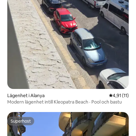
Lägenhet i Alanya
4,91 av 5 i 
4,91 (11)
Modern lägenhet intill Kleopatra Beach · Pool och bastu
Superhost
Superhost