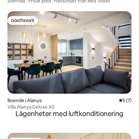
Stenvilla · Privat pool · Havsutsikt från Red Tower
Gästfavorit
Gästfavorit
Boende i Alanya
5 av 5 i 
5 (7)
Villa Alanya Deluxe A5
Lägenheter med luftkonditionering