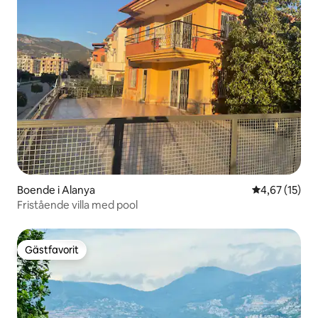
Boende i Alanya
4,67 av 5 i g
4,67 (15)
Fristående villa med pool
Gästfavorit
Gästfavorit