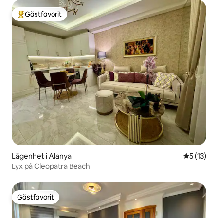
Gästfavorit
Populär gästfavorit
Lägenhet i Alanya
5 av 5 i g
5 (13)
Lyx på Cleopatra Beach
Gästfavorit
Gästfavorit