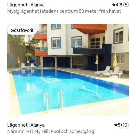
Lägenhet i Alanya
4,8 av 5 i 
4,8 (5)
Mysig lägenhet i stadens centrum 50 meter från havet
Gästfavorit
Gästfavorit
Lägenhet i Alanya
5 av 5 i g
5 (10)
Nära str 1+1 | My Hill | Pool och solnedgång