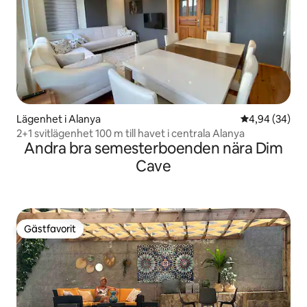
Lägenhet i Alanya
4,94 av 5 i g
4,94 (34)
2+1 svitlägenhet 100 m till havet i centrala Alanya
Andra bra semesterboenden nära Dim
Cave
Gästfavorit
Gästfavorit