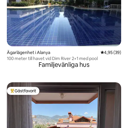
Ägarlägenhet i Alanya
4,95 av 5 i g
4,95 (39)
100 meter till havet vid Dim River 2+1 med pool
Familjevänliga hus
Gästfavorit
Populär gästfavorit