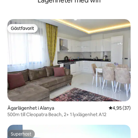
Lägenheter med wifi
Gästfavorit
Gästfavorit
Ägarlägenhet i Alanya
4,95 av 5 i g
4,95 (37)
500m till Cleopatra Beach, 2+ 1 lyxlägenhet A12
Superhost
Superhost