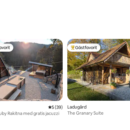
avorit
Gästfavorit
gästfavorit
Populär gästfavorit
Ladugård
5 av 5 i genomsnittligt betyg, 39 omdöm
5 (39)
The Granary Suite
Ruby Rakitna med gratis jacuzzi
tligt betyg, 60 omdömen