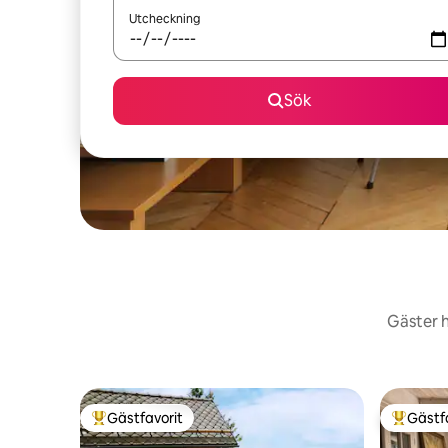
Utcheckning
Sök
Gäster h
Gästfavorit
Gästf
Populär gästfavorit
Populär 