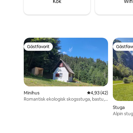
Kök
Wifi
din fristad! RNO ID: 108171
parkering
Gästfavorit
Gästfavo
Gästfavorit
Gästfavo
Minihus
4,93 av 5 i genomsnit
4,93 (42)
Romantisk ekologisk skogsstuga, bastu,
vandring, cykel
Stuga
Alpin stug