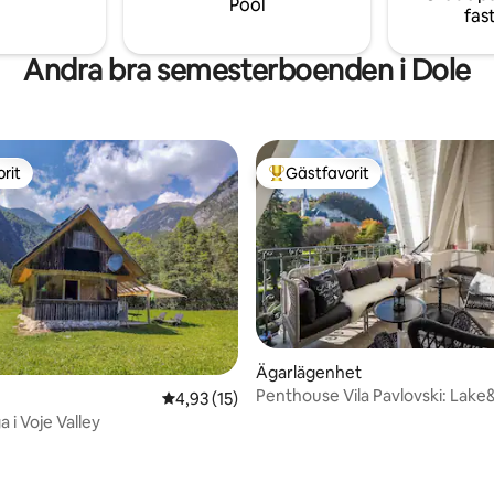
Pool
fas
 (RNO135551)
Andra bra semesterboenden i Dole
rit
Gästfavorit
rit
Populär gästfavorit
tligt betyg, 42 omdömen
Ägarlägenhet
Penthouse Vila Pavlovski: Lake
4,93 av 5 i genomsnittligt betyg, 15 omdöm
4,93 (15)
View + Bastu
a i Voje Valley