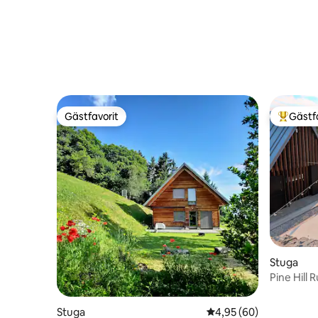
Gästfavorit
Gästf
Gästfavorit
Populär 
Stuga
Pine Hill 
Stuga
4,95 av 5 i genomsnit
4,95 (60)