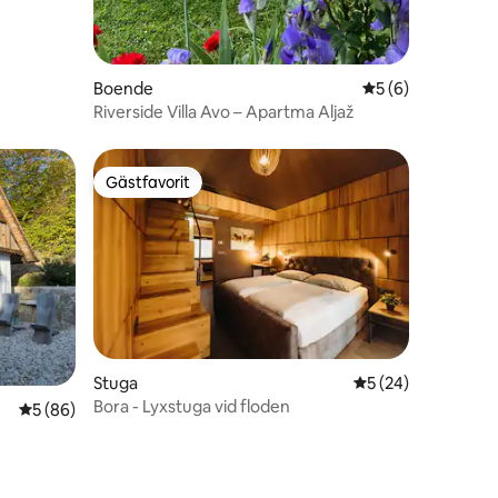
Boende
5 av 5 i genomsni
5 (6)
Riverside Villa Avo – Apartma Aljaž
Gästfavorit
Gästfavorit
Stuga
5 av 5 i genomsnit
5 (24)
Bora - Lyxstuga vid floden
5 av 5 i genomsnittligt betyg, 86 omdömen
5 (86)
en