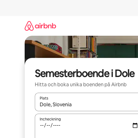
Hoppa
till
innehåll
Semesterboende i Dole
Hitta och boka unika boenden på Airbnb
Plats
När resultaten är tillgängliga kan du navigera me
Incheckning