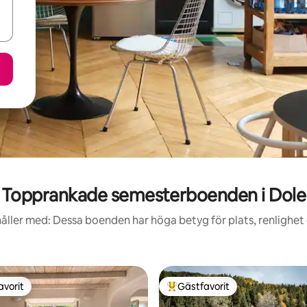
Topprankade semesterboenden i Dole
åller med: Dessa boenden har höga betyg för plats, renlighet
avorit
Gästfavorit
gästfavorit
Populär gästfavorit