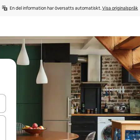
En del information har översatts automatiskt. 
Visa originalspråk
d upp- och nedåtpilarna eller utforska genom att trycka eller svepa.