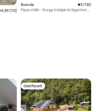
Boende
5 av 5 i genomsnitt
5 (135)
en
Pipas ställe - Snygg trädgårds lägenhet
,99 av 5 i genomsnittligt betyg, 112 omdömen
4,99 (112)
med utmärkt läge
Gästfavorit
Gästfavorit