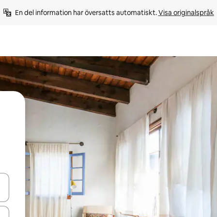
En del information har översatts automatiskt. 
Visa originalspråk
d upp- och nedåtpilarna eller utforska genom att trycka eller svepa.