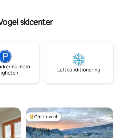
 vänner,
djurliv och de hisnande topparna ovanför
senärer
Bohinj-sjön. DEN SISTA DELEN AV RESAN
ÄR ENDAST MÖJLIG MED VÅR TRANSFER
ogel skicenter
arkering inom
Luftkonditionering
tigheten
Gästfavorit
Populär gästfavorit