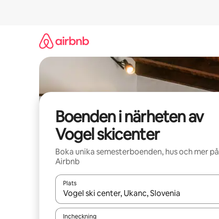
Hoppa
till
innehåll
Boenden i närheten av
Vogel skicenter
Boka unika semesterboenden, hus och mer på
Airbnb
Plats
När resultaten är tillgängliga kan du navigera me
Incheckning