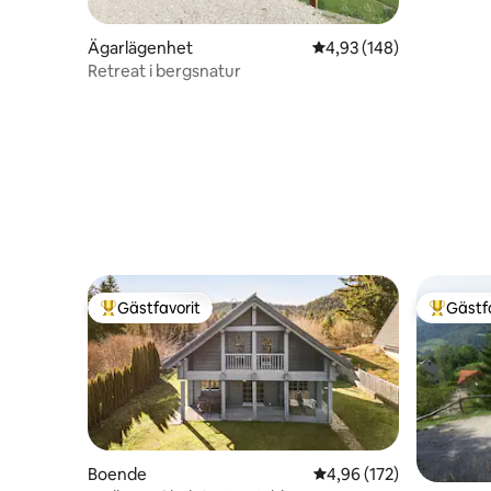
Ägarlägenhet
4,93 av 5 i genomsnitt
4,93 (148)
Retreat i bergsnatur
Gästfavorit
Gästf
Populär gästfavorit
Populär 
Boende
4,96 av 5 i genomsnitt
4,96 (172)