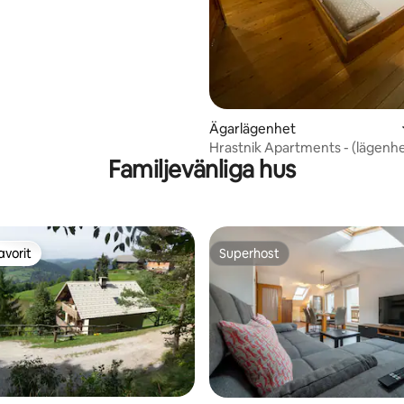
ligt betyg, 148 omdömen
Ägarlägenhet
Hrastnik Apartments - (lägenhe
Familjevänliga hus
avorit
Superhost
gästfavorit
Superhost
ligt betyg, 172 omdömen