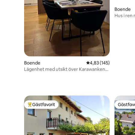
Boende
Hus i ren
Boende
4,83 av 5 i genomsnitt
4,83 (145)
Lägenhet med utsikt över Karawanken
och terrass
Gästfavorit
Gästfavo
Populär gästfavorit
Gästfavo