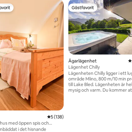
avorit
Gästfavorit
gästfavorit
Gästfavorit
ligt betyg, 185 omdömen
Ägarlägenhet
4
Lägenhet Chilly
Lägenheten Chilly ligger i ett l
område Mlino, 800 m/10 min 
till Lake Bled. Lägenheten är hel
mysig och varm. Du kommer att
utsikt över bergen från sovru
terrassen. På trädgården komm
ha din egen privata bubbelpool
infraröd bastu. Bubbelpoolen k
5 av 5 i genomsnittligt betyg, 138 omdöm
5 (138)
användas året runt mellan 10-2
hus med öppen spis och
Kvällarna här är magiska på gru
urflykt
nbäddat i det hisnande
vackra solnedgångar och nature