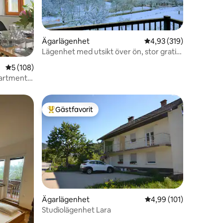
Ägarlägenhet
4,93 av 5 i genomsnitt
4,93 (319)
Lägenhet med utsikt över ön, stor gratis
en
parkering
5 av 5 i genomsnittligt betyg, 108 omdömen
5 (108)
partment
Gästfavorit
Populär gästfavorit
en
Ägarlägenhet
4,99 av 5 i genomsnitt
4,99 (101)
Studiolägenhet Lara