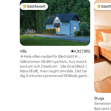
Gästfavorit
Gästf
Populär gästfavorit
Populär 
Villa
4,92 av 5 i genomsnitt
4,92 (185)
☀Hela villan nedanför Bled slott☀
freeBikes & bastu
Välkommen till ditt nya hem, hus med 4
sovrum och 2 badrum - Vila Grad Bled :)
Nära till allt, men i lugnt område. Det tar
dig 3 minuters promenad till Bleds gamla
stadskärna, 6 minuters promenad till
Bledsjön och några minuters promenad
till Bleds slott. Det finns några cyklar som
är gratis att använda för att ta sig till
Stuga
Bleds mest populära sevärdheter ännu
Semester
snabbare och bekvämare :) (cyklarna är
bastu|Nat
Bekvämt i
inte nya) Framför huset finns 3