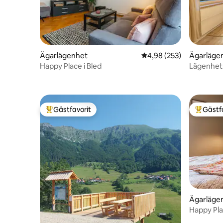
Ägarlägenhet
4,98 av 5 i genomsnitt
4,98 (253)
Ägarläge
Happy Place i Bled
Lägenhet 
Gästfavorit
Gästf
Populär gästfavorit
Populär 
Ägarläge
Happy Pla