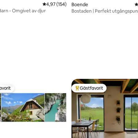
4,97 av 5 i genomsnittligt betyg, 154 omdöm
4,97 (154)
Boende
4
Barn - Omgivet av djur
Bostaden | Perfekt utgångspun
äventyr i Soča-dalen
avorit
Gästfavorit
gästfavorit
Populär gästfavorit