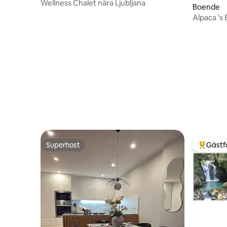
Wellness Chalet nära Ljubljana
Boende
Alpaca 's 
Superhost
Gästf
Superhost
Populär 