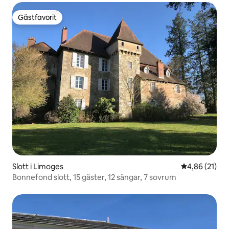
Gästfavorit
Gästfavorit
Slott i Limoges
4,86 av 5 i g
4,86 (21)
Bonnefond slott, 15 gäster, 12 sängar, 7 sovrum