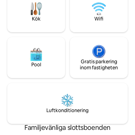
badrum med dusch *Lämpligt för gäster
landet kommer vi 
med begränsad rörlighet
om platser och akt
missas.
Kök
Wifi
Gratis parkering
Pool
inom fastigheten
Luftkonditionering
Familjevänliga slottsboenden