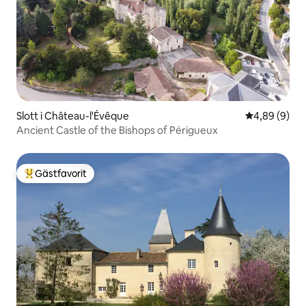
Slott i Château-l'Évêque
4,89 av 5 i 
4,89 (9)
Ancient Castle of the Bishops of Périgueux
Gästfavorit
Populär gästfavorit