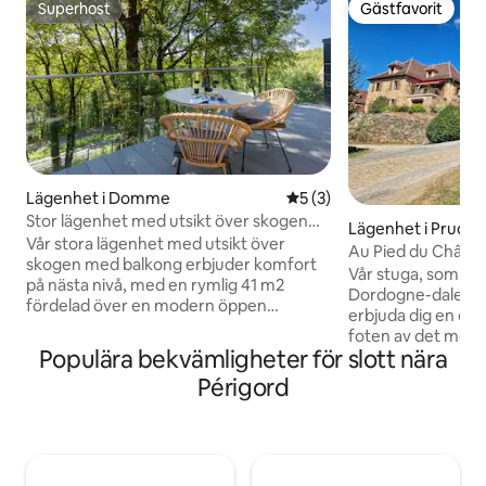
Superhost
Gästfavorit
Superhost
Gästfavorit
Lägenhet i Domme
5 av 5 i genomsnittligt b
5 (3)
Stor lägenhet med utsikt över skogen
Lägenhet i Prudh
med balkong
Vår stora lägenhet med utsikt över
Au Pied du Châte
skogen med balkong erbjuder komfort
Vår stuga, som ligg
på nästa nivå, med en rymlig 41 m2
Dordogne-dalen, h
fördelad över en modern öppen
erbjuda dig en oas 
planlösning. Ha alla bekvämligheter och
foten av det medel
rum du behöver för den perfekta
Populära bekvämligheter för slott nära
Castelnau-Bretenoux. Vår stug
avkopplande vistelsen i Dordogne.
personer kommer a
Périgord
Höjdpunkter: · Queen-säng (160 x 200
komfort för att nj
cm) · Balkong · Skogsutsikt · Lyxig design
underverk: Den m
och bekvämligheter · Soffa · Smart-tv ·
Rocamadour, Gouff
Fri superhöghastighetsinternet (Starlink)
Collonges-la-Roug
· Fullt utrustad öppen kök · Separat
Autoire eller Carennac....