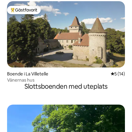
Gästfavorit
Populär gästfavorit
Boende i La Villetelle
5 av 5 i g
5 (14)
Vänernas hus
Slottsboenden med uteplats