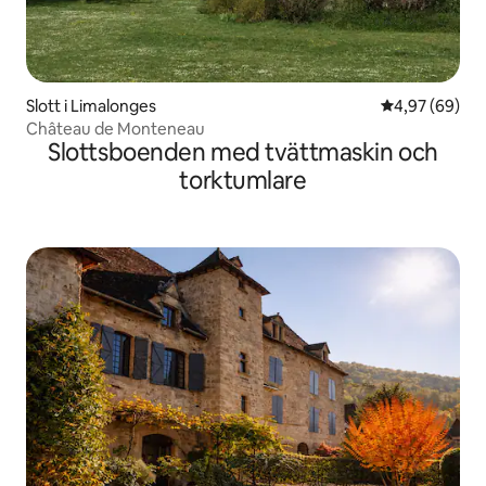
Slott i Limalonges
4,97 av 5 i g
4,97 (69)
Château de Monteneau
Slottsboenden med tvättmaskin och
torktumlare