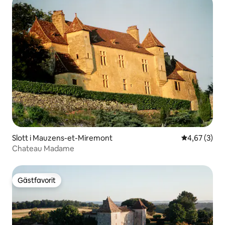
Slott i Mauzens-et-Miremont
4,67 av 5 i 
4,67 (3)
Chateau Madame
Gästfavorit
Gästfavorit