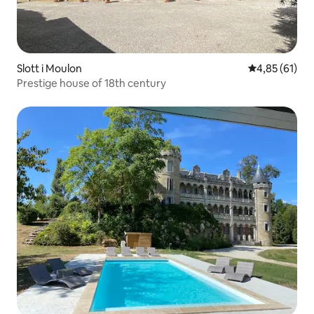
Slott i Moulon
4,85 av 5 i g
4,85 (61)
Prestige house of 18th century