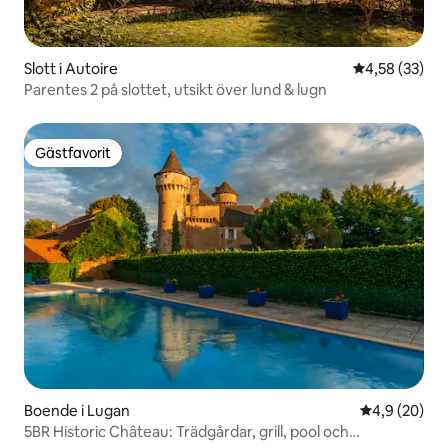
Slott i Autoire
4,58 av 5 i g
4,58 (33)
Parentes 2 på slottet, utsikt över lund & lugn
Gästfavorit
Gästfavorit
Boende i Lugan
4,9 av 5 i g
4,9 (20)
5BR Historic Château: Trädgårdar, grill, pool och