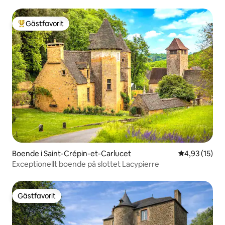
bubbelpool
Gästfavorit
Populär gästfavorit
Boende i Saint-Crépin-et-Carlucet
4,93 av 5 i g
4,93 (15)
Exceptionellt boende på slottet Lacypierre
Gästfavorit
Gästfavorit