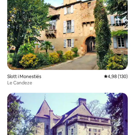
Slott i Monestiés
4,98 av 5 i ge
4,98 (130)
Le Candeze