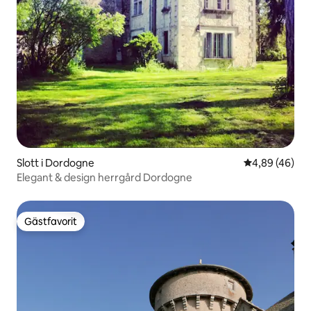
Slott i Dordogne
4,89 av 5 i g
4,89 (46)
Elegant & design herrgård Dordogne
Gästfavorit
Gästfavorit