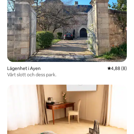
Lägenhet i Ayen
4,88 av 5 i 
4,88 (8)
Vårt slott och dess park.