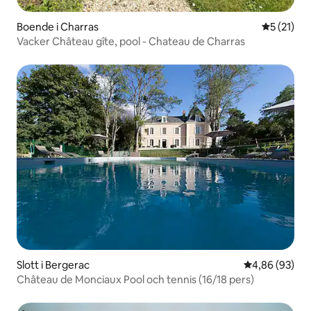
Boende i Charras
5 av 5 i g
5 (21)
Vacker Château gîte, pool - Chateau de Charras
Slott i Bergerac
4,86 av 5 i g
4,86 (93)
Château de Monciaux Pool och tennis (16/18 pers)