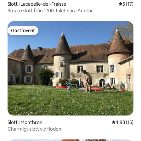
Slott i Lacapelle-del-Fraisse
5 av 5 i g
5 (17)
Stuga i slott från 1700-talet nära Aurillac
Gästfavorit
Gästfavorit
Slott i Montbron
4,93 av 5 i g
4,93 (15)
Charmigt slott vid floden