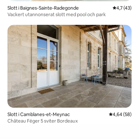
Slott i Baignes-Sainte-Radegonde
4,7 av 5 i 
4,7 (43)
Vackert utannonserat slott med pool och park
Slott i Camblanes-et-Meynac
4,64 av 5 i g
4,64 (58)
Château Féger 5 sviter Bordeaux