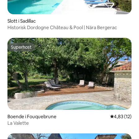
Slott i Sadillac
Historisk Dordogne Château & Pool | Nära Bergerac
Superhost
Superhost
Boende i Fouquebrune
4,83 av 5 i g
4,83 (12)
La Valette