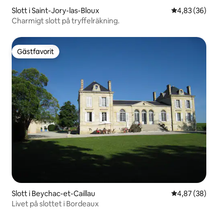
Slott i Saint-Jory-las-Bloux
4,83 av 5 i g
4,83 (36)
Charmigt slott på tryffelräkning.
Gästfavorit
Gästfavorit
Slott i Beychac-et-Caillau
4,87 av 5 i g
4,87 (38)
Livet på slottet i Bordeaux