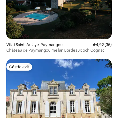
Villa i Saint-Aulaye-Puymangou
4,92 av 5 i g
4,92 (36)
Château de Puymangou mellan Bordeaux och Cognac
Gästfavorit
Gästfavorit