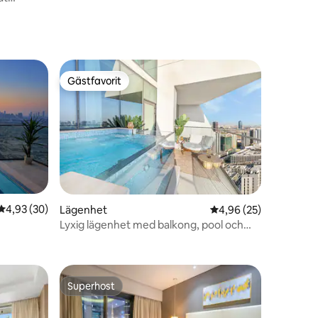
Gästfavorit
Gästfavorit
4,93 av 5 i genomsnittligt betyg, 30 omdömen
4,93 (30)
Lägenhet
4,96 av 5 i genomsnit
4,96 (25)
Lyxig lägenhet med balkong, pool och
en
utsikt över stadssilhuetten
Superhost
Superhost