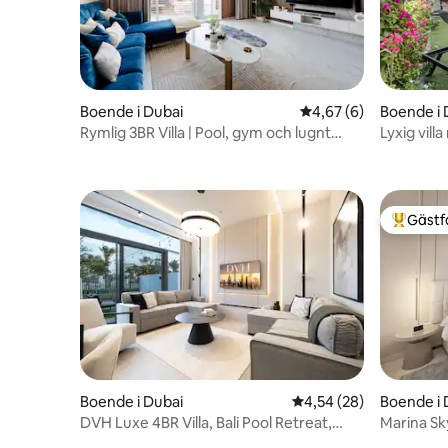
Boende i Dubai
4,67 av 5 i genomsni
4,67 (6)
Boende i 
Rymlig 3BR Villa | Pool, gym och lugnt
Lyxig vill
samhälle
bekvämli
Gästf
Populär 
Boende i Dubai
4,54 av 5 i genomsnit
4,54 (28)
Boende i 
DVH Luxe 4BR Villa, Bali Pool Retreat,
Marina Sky
Rancher 3