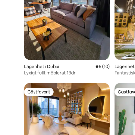
Lägenhet i Dubai
5 av 5 i genomsnit
5 (10)
Lägenhet 
Lyxigt fullt möblerat 1Bdr
Fantastisk
Premium 
Gästfavorit
Gästfavo
Gästfavorit
Gästfavo