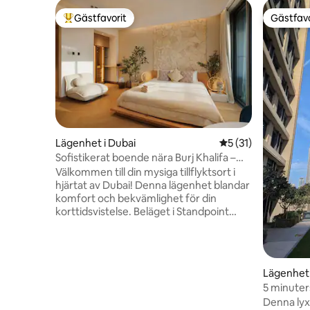
Gästfavorit
Gästfavo
Populär gästfavorit
Gästfavo
Lägenhet i Dubai
5 av 5 i genomsnit
5 (31)
Sofistikerat boende nära Burj Khalifa –
renoverat
Välkommen till din mysiga tillflyktsort i
hjärtat av Dubai! Denna lägenhet blandar
komfort och bekvämlighet för din
korttidsvistelse. Beläget i Standpoint
Building (A), är du bara 2 minuters
promenad från den ikoniska Burj Khalifa
och Mall. Studion är genomtänkt inredd
och fullt utrustad och ser till att du
Lägenhet 
kommer att känna dig som hemma. Njut
5 minuter
av en vilsam sömn på den bekväma
Burj Khali
Denna lyx
dubbelsängen, laga mat i det fullt