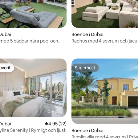
ttligt betyg, 6 omdömen
Dubai
Boende i Dubai
a med 5 bäddar nära pool och
Radhus med 4 sovrum och jacuz
gheter
Sommarerbjudande | 14 sovpla
avorit
Superhost
gästfavorit
Superhost
tligt betyg, 28 omdömen
Dubai
4,95 av 5 i genomsnittligt betyg, 22 omdöm
4,95 (22)
line Serenity | Rymligt och ljust
Boende i Dubai
Rymlig villa med 4 sovrum | Priv