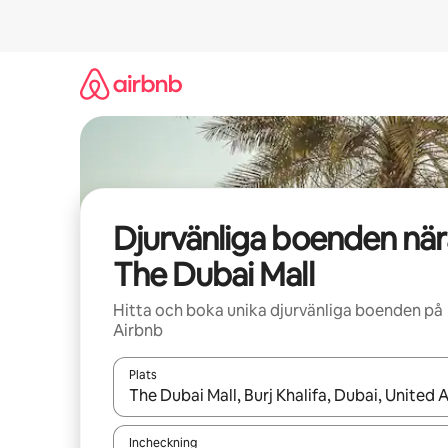
Hoppa
till
innehåll
Djurvänliga boenden när
The Dubai Mall
Hitta och boka unika djurvänliga boenden på
Airbnb
Plats
När resultaten är tillgängliga kan du navigera me
Incheckning