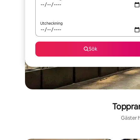
Utcheckning
Sök
Toppran
Gäster h