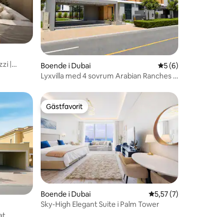
zi |
Boende i Dubai
5 av 5 i genomsni
5 (6)
tser
Lyxvilla med 4 sovrum Arabian Ranches 3
June
Gästfavorit
Gästfavorit
Boende i Dubai
5,57 av 5 i genomsn
5,57 (7)
en
Sky-High Elegant Suite i Palm Tower
at