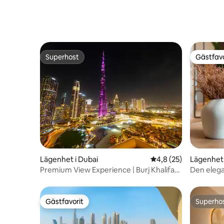
Superhost
Gästfavo
Superhost
Gästfavo
Lägenhet i Dubai
4,8 av 5 i genomsnit
4,8 (25)
Lägenhet 
Premium View Experience | Burj Khalifa
Den eleg
och fontän
nära Burj 
Gästfavorit
Superho
Gästfavorit
Superho