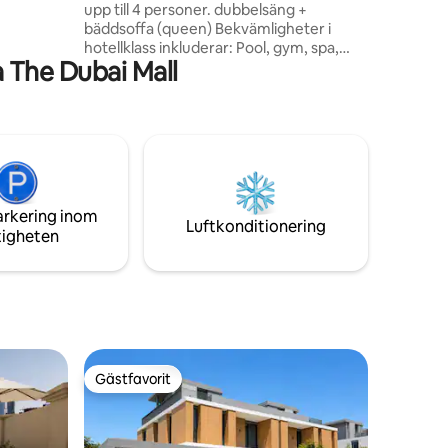
upp till 4 personer. dubbelsäng +
 badkar
bäddsoffa (queen) Bekvämligheter i
hotellklass inkluderar: Pool, gym, spa,
 The Dubai Mall
salong, barnpool, café och mycket mer.
Denna studiolägenhet ligger i hjärtat av
Business Bay, Downtown Dubai, med
fantastisk utsikt över Dubai Water Canal
och delvis utsikt över Burj Khalifa. Det
ligger också inom gångavstånd från
Dubai Mall, världens största köpcentrum.
Lägenheten är utrustad med allt du
arkering inom
behöver för en bekväm vistelse.
Luftkonditionering
tigheten
Gästfavorit
Gästfavorit