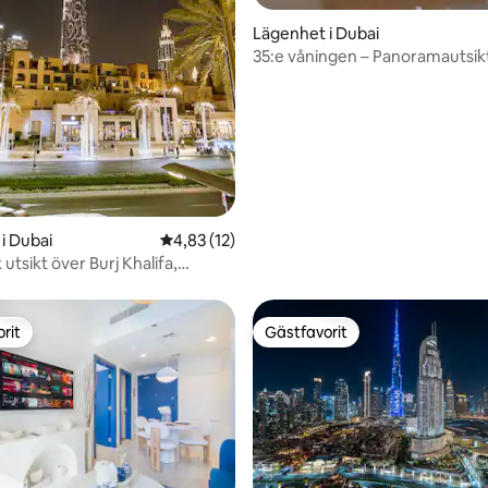
Lägenhet i Dubai
35:e våningen – Panoramautsikt
Khalifa
tligt betyg, 10 omdömen
i Dubai
4,83 av 5 i genomsnittligt betyg, 12 omdöm
4,83 (12)
 utsikt över Burj Khalifa,
Comfort Stay
rit
Gästfavorit
rit
Gästfavorit