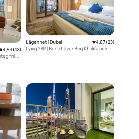
Lägenhet i Dubai
4,87 av 5 i genomsnit
4,87 (23)
Lyxig 2BR | Burjikt över Burj Khalifa och
en
4,93 av 5 i genomsnittligt betyg, 43 omdömen
4,93 (43)
Dubai Frame
 steg från