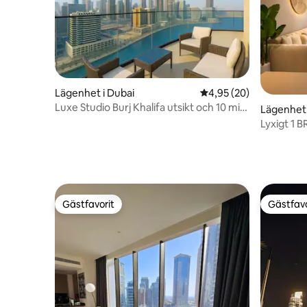
Lägenhet i Dubai
4,95 av 5 i genomsnit
4,95 (20)
Luxe Studio Burj Khalifa utsikt och 10 min
Lägenhet 
till Burj
Lyxigt 1 B
Dubai Mal
Gästfavorit
Gästfavo
Gästfavorit
Gästfavo