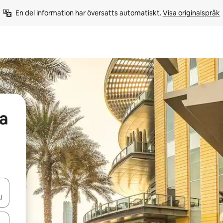
En del information har översatts automatiskt. 
Visa originalspråk
a
d upp- och nedåtpilarna eller utforska genom att trycka eller svepa.