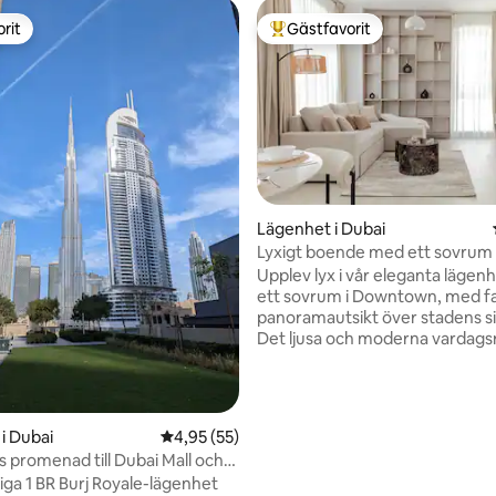
rit
Gästfavorit
rit
Populär gästfavorit
tligt betyg, 31 omdömen
Lägenhet i Dubai
Lyxigt boende med ett sovrum 
Khalifa
Upplev lyx i vår eleganta läge
ett sovrum i Downtown, med fa
panoramautsikt över stadens si
Det ljusa och moderna vardag
fyllt med naturligt ljus från fön
golv till tak, erbjuder en elegant
att koppla av. Den öppna planl
ansluter till ett elegant vitt kök, 
i Dubai
4,95 av 5 i genomsnittligt betyg, 55 omdöm
4,95 (55)
utrustat med alla väsentligheter
s promenad till Dubai Mall och
dag i staden kan du koppla av i 
fa, Burj Pool
iga 1 BR Burj Royale-lägenhet
mysiga sovrummet och fräscha 