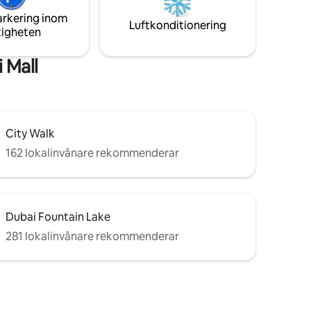
levelse,
mest ikoniska plats. Daglig städning ingår
arkering inom
an ett
i din vistelse.
Luftkonditionering
tigheten
 Mall
City Walk
162 lokalinvånare rekommenderar
Dubai Fountain Lake
281 lokalinvånare rekommenderar