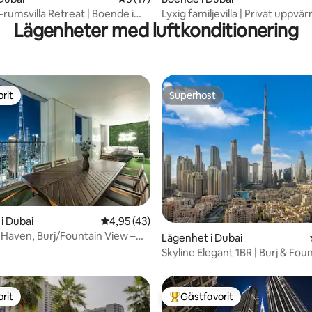
rumsvilla Retreat | Boende i
Lyxig familjevilla | Privat uppvä
Lägenheter med luftkonditionering
3 sovrum
rit
Superhost
rit
Superhost
tligt betyg, 48 omdömen
i Dubai
4,95 av 5 i genomsnittligt betyg, 43 omdöm
4,95 (43)
 Haven, Burj/Fountain View –
Lägenhet i Dubai
door
Skyline Elegant 1BR | Burj & Fou
Utsikt I PS5
rit
Gästfavorit
rit
Populär gästfavorit