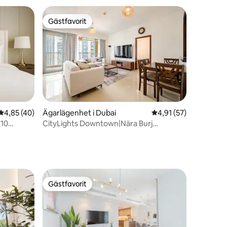
Gästfavorit
Gästfavorit
en
4,85 av 5 i genomsnittligt betyg, 40 omdömen
4,85 (40)
Ägarlägenhet i Dubai
4,91 av 5 i genomsnit
4,91 (57)
 10
CityLights Downtown|Nära Burj
Khalifa/DMall Känn dig som hemma
Gästfavorit
Gästfavorit