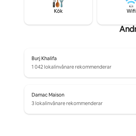
Opera. Gästerna får också tillgång till en
Tvättmask
delad pool, gym och säkerhet dygnet
dammsugar
Kök
Wifi
runt. Sovplats för upp till 6 gäster.
Reception
Andr
Burj Khalifa
1 042 lokalinvånare rekommenderar
Damac Maison
3 lokalinvånare rekommenderar