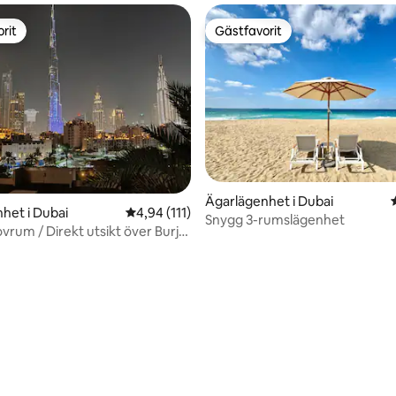
rit
Gästfavorit
rit
Gästfavorit
Ägarlägenhet i Dubai
het i Dubai
4,94 av 5 i genomsnittligt betyg, 111 omdöm
4,94 (111)
Snygg 3-rumslägenhet
ovrum / Direkt utsikt över Burj
tligt betyg, 30 omdömen