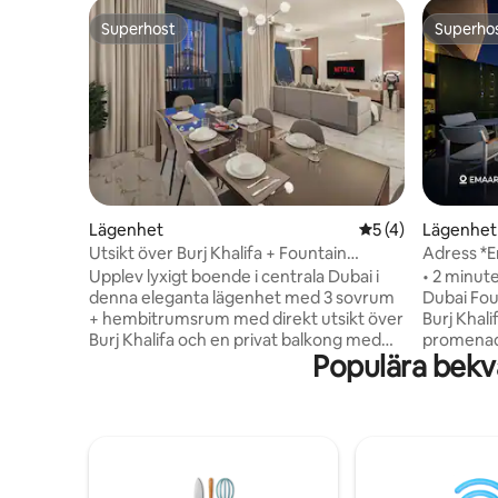
Superhost
Superho
Superhost
Superho
Lägenhet
5 av 5 i genomsni
5 (4)
Lägenhet 
Utsikt över Burj Khalifa + Fountain
Adress *E
Signature |Vista Luxe
utsikt öv
Upplev lyxigt boende i centrala Dubai i
• 2 minute
denna eleganta lägenhet med 3 sovrum
Dubai Fou
+ hembitrumsrum med direkt utsikt över
Burj Khal
Burj Khalifa och en privat balkong med
promenad 
Populära bekv
utsikt över skylinen. Detta boende sköts
dygnet ru
av Crown Vacation och kombinerar
tunnelban
hemmets bekvämlighet med faciliteter i
till Worl
hotellstil, perfekt för familjer och
WIFI • NE
grupper. Njut av förstklassiga lakan,
kastar DU
höghastighets-WiFi och en utmärkt plats
både sov
några steg från Dubai Mall och Dubai
Luftkondi