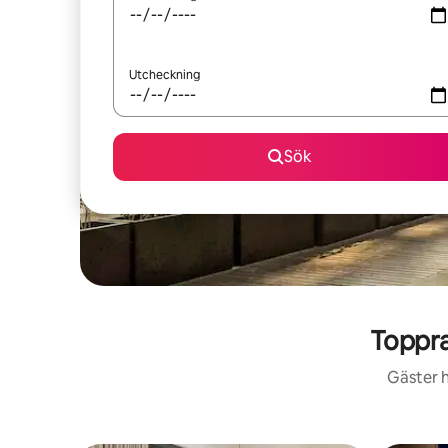
Utcheckning
Sök
Toppra
Gäster h