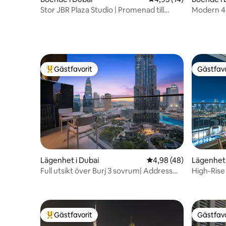
Stor JBR Plaza Studio | Promenad till
Modern 4-
Marina & Beach!
resortstil
Gästfavorit
Gästfavo
Populär gästfavorit
Gästfavo
Lägenhet i Dubai
4,98 av 5 i genomsnit
4,98 (48)
Lägenhet 
Full utsikt över Burj 3 sovrum| Address
High-Rise
Opera 4 minuter från Dubai Mall
Vast Out
Gästfavorit
Gästfavo
Populär gästfavorit
Gästfavo