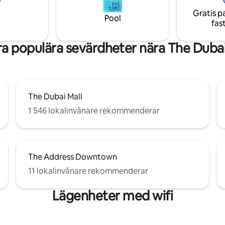
in/torktumlare och
stadsbilden. Lyft din Dubai-upp
Gratis p
e • Fullt utrustat kök •
gör det inte bara till en resa, ut
Pool
fas
 och säkerhet dygnet runt
livsstilsutlåtande. ID1506
a populära sevärdheter nära The Dubai
The Dubai Mall
1 546 lokalinvånare rekommenderar
The Address Downtown
11 lokalinvånare rekommenderar
Lägenheter med wifi