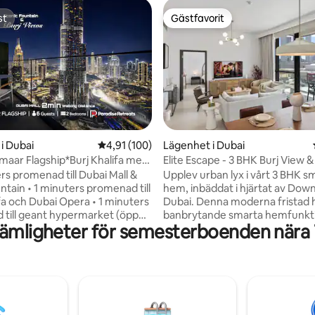
st
Gästfavorit
st
Gästfavorit
ttligt betyg, 4 omdömen
i Dubai
4,91 av 5 i genomsnittligt betyg, 100 omdöm
4,91 (100)
Lägenhet i Dubai
maar Flagship*Burj Khalifa med
Elite Escape - 3 BHK Burj View 
er fontänen
Mall Access
rs promenad till Dubai Mall &
Upplev urban lyx i vårt 3 BHK s
ntain • 1 minuters promenad till
hem, inbäddat i hjärtat av Do
ifa och Dubai Opera • 1 minuters
Dubai. Denna moderna fristad 
till geant hypermarket (öppen
banbrytande smarta hemfunkt
ämligheter för semesterboenden nära 
nt) • 3 minuters promenad till
tillgodoser alla dina behov, vilke
estationen • 5 minuters bilresa
garanterar en enkel och person
d Trade Center • Höghastighets
vistelse. Ligger bara ett stenka
TFLIX show & globala kanaler
från det världsberömda Dubai Ma
 liv • 65 tum (OLED-TV) för
kan du njuta av toppmoderna
rum och vardagsrum. •
bekvämligheter, modern inred
tionering • Strykutrustning •
panoramautsikt över det blän