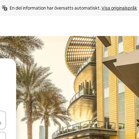
En del information har översatts automatiskt. 
Visa originalspråk
d upp- och nedåtpilarna eller utforska genom att trycka eller svepa.