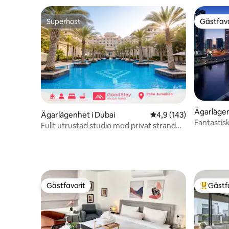
Superhost
Gästfavo
Superhost
Gästfavo
Ägarlägen
Ägarlägenhet i Dubai
4,9 av 5 i genomsnitt
4,9 (143)
Fantastis
Fullt utrustad studio med privat strand
utsikt öve
och pool
Gästfavorit
Gästf
Gästfavorit
Populär 