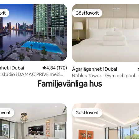
rit
Gästfavorit
rit
Gästfavorit
het i Dubai
4,84 av 5 i genomsnittligt betyg, 170 omdöm
4,84 (170)
Ägarlägenhet i Dubai
ligt betyg, 143 omdömen
k studio i DAMAC PRIVE med
Nobles Tower - Gym och pool –
r kanalen!
Familjevänliga hus
minuter till Burj Khalifa
avorit
Gästfavorit
gästfavorit
Gästfavorit