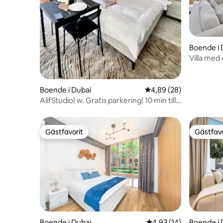
Boende i 
Villa med
Arabian R
Boende i Dubai
4,89 av 5 i genomsnit
4,89 (28)
AlifStudio| w. Gratis parkering| 10 min till
Burj Khalifa
Gästfavorit
Gästfavo
Gästfavorit
Gästfavo
Boende i Dubai
4,93 av 5 i genomsnit
4,93 (14)
Boende i 