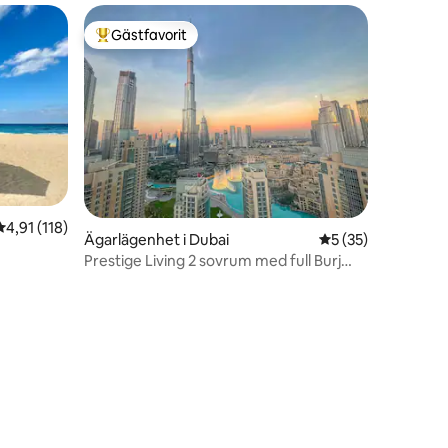
Gästfavorit
Populär gästfavorit
4,91 av 5 i genomsnittligt betyg, 118 omdömen
4,91 (118)
Ägarlägenhet i Dubai
5 av 5 i genomsnit
5 (35)
en
Prestige Living 2 sovrum med full Burj
Khalifa utsikt