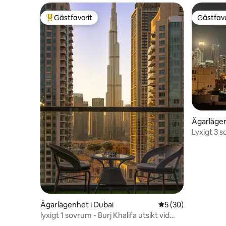
Gästfavorit
Gästfavo
Populär gästfavorit
Gästfavo
Ägarlägen
Lyxigt 3 s
Khalifa
Ägarlägenhet i Dubai
5 av 5 i genomsnit
5 (30)
lyxigt 1 sovrum - Burj Khalifa utsikt vid
sterling