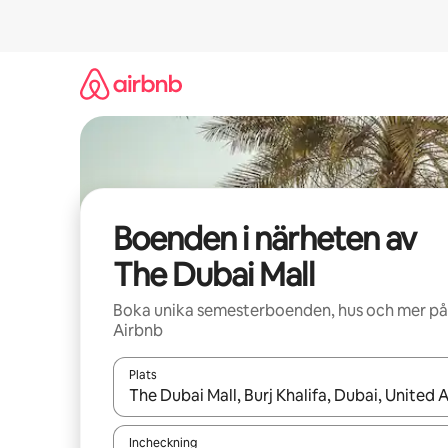
Hoppa
till
innehåll
Boenden i närheten av
The Dubai Mall
Boka unika semesterboenden, hus och mer på
Airbnb
Plats
När resultaten är tillgängliga kan du navigera me
Incheckning