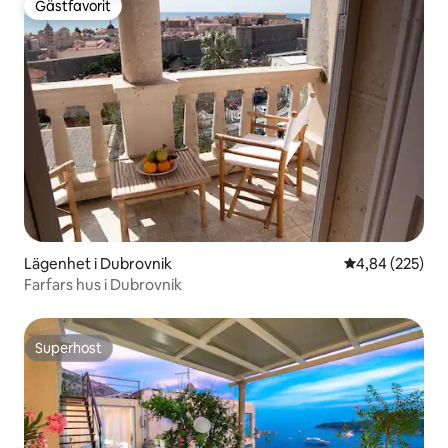
Gästfavorit
Gästfavorit
Lägenhet i Dubrovnik
4,84 av 5 i ge
4,84 (225)
Farfars hus i Dubrovnik
Superhost
Superhost