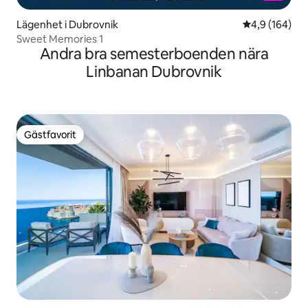
Lägenhet i Dubrovnik
4,9 av 5 i ge
4,9 (164)
Sweet Memories 1
Andra bra semesterboenden nära
Linbanan Dubrovnik
Gästfavorit
Gästfavorit