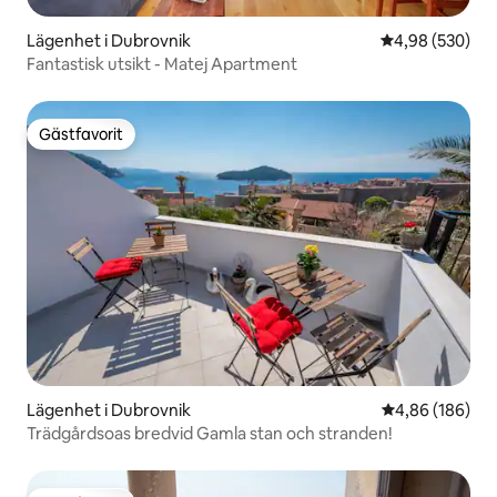
Lägenhet i Dubrovnik
4,98 av 5 i ge
4,98 (530)
Fantastisk utsikt - Matej Apartment
Gästfavorit
Gästfavorit
Lägenhet i Dubrovnik
4,86 av 5 i ge
4,86 (186)
Trädgårdsoas bredvid Gamla stan och stranden!