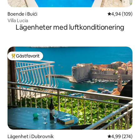
Boende i Buići
4,94 av 5 i ge
4,94 (109)
Villa Lucia
Lägenheter med luftkonditionering
Gästfavorit
Populär gästfavorit
Lägenhet i Dubrovnik
4,99 av 5 i ge
4,99 (274)