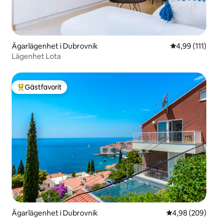
Ägarlägenhet i Dubrovnik
4,99 av 5 i g
4,99 (111)
Lägenhet Lota
Gästfavorit
Populär gästfavorit
Ägarlägenhet i Dubrovnik
4,98 av 5 i ge
4,98 (209)