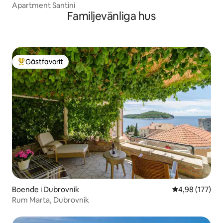
Apartment Santini
Familjevänliga hus
Gästfavorit
Populär gästfavorit
Boende i Dubrovnik
4,98 av 5 i ge
4,98 (177)
Rum Marta, Dubrovnik