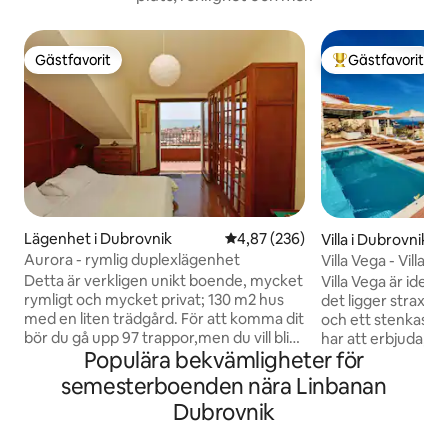
Gästfavorit
Gästfavorit
Gästfavorit
Populär gästfavor
Lägenhet i Dubrovnik
4,87 av 5 i genomsnittligt bety
4,87 (236)
Villa i Dubrovnik
Aurora - rymlig duplexlägenhet
Villa Vega - Villa
Detta är verkligen unikt boende, mycket
Villa Vega är ideal
rymligt och mycket privat; 130 m2 hus
det ligger strax u
med en liten trädgård. För att komma dit
och ett stenkast b
bör du gå upp 97 trappor,men du vill bli
har att erbjuda, o
Populära bekvämligheter för
besviken när du kommer till huset. Dess
intresserad av his
fantastiska läge,bara 3 minuters
dess många sevärdhe
semesterboenden nära Linbanan
promenad från Gamla stan överträffas
Medelhavet och sim
Dubrovnik
bara av den spektakulära utsikten från
Adriatiska havet. Villa Vega, vacker tre
sin stora terrass och balkong. På
sovrum villa har e