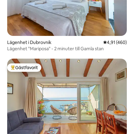
Lägenhet i Dubrovnik
4,91 av 5 i ge
4,91 (460)
Lägenhet "Mariposa" - 2 minuter till Gamla stan
Gästfavorit
Populär gästfavorit