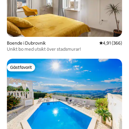
Boende i Dubrovnik
4,91 av 5 i ge
4,91 (366)
Unikt bo med utsikt över stadsmurar!
Gästfavorit
Gästfavorit