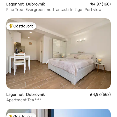
Lägenhet i Dubrovnik
4,97 av 5 i ge
4,97 (160)
Pine Tree- Evergreen med fantastiskt läge- Port view
Gästfavorit
Populär gästfavorit
Lägenhet i Dubrovnik
4,93 av 5 i ge
4,93 (663)
Apartment Tea ****
Gästfavorit