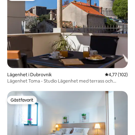
Lägenhet i Dubrovnik
4,77 av 5 i ge
4,77 (102)
Lägenhet Toma - Studio Lägenhet med terrass och
havsutsikt
Gästfavorit
Gästfavorit