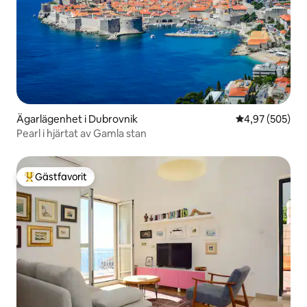
Ägarlägenhet i Dubrovnik
4,97 av 5 i ge
4,97 (505)
Pearl i hjärtat av Gamla stan
Gästfavorit
Populär gästfavorit