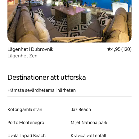
Lägenhet i Dubrovnik
4,95 av 5 i ge
4,95 (120)
Lägenhet Zen
Destinationer att utforska
Främsta sevärdheterna i närheten
Kotor gamla stan
Jaz Beach
Porto Montenegro
Mljet Nationalpark
Uvala Lapad Beach
Kravica vattenfall