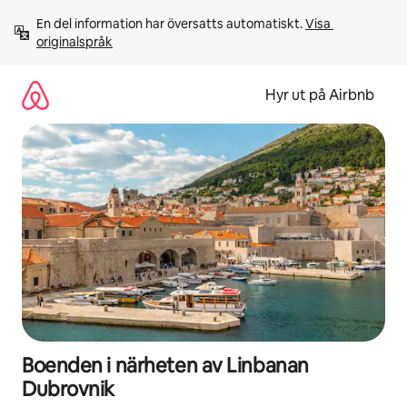
Hoppa
En del information har översatts automatiskt. 
Visa 
till
originalspråk
innehåll
Hyr ut på Airbnb
Boenden i närheten av Linbanan
Dubrovnik