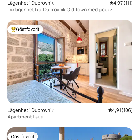
Lägenhet i Dubrovnik
4,97 av 5 i g
4,97 (111)
Lyxlägenhet Ika-Dubrovnik Old Town med jacuzzi
Gästfavorit
Populär gästfavorit
Lägenhet i Dubrovnik
4,91 av 5 i ge
4,91 (106)
Apartment Laus
Gästfavorit
Gästfavorit