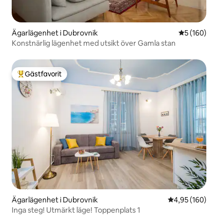
Ägarlägenhet i Dubrovnik
5 av 5 i ge
5 (160)
Konstnärlig lägenhet med utsikt över Gamla stan
Gästfavorit
Populär gästfavorit
Ägarlägenhet i Dubrovnik
4,95 av 5 i ge
4,95 (160)
Inga steg! Utmärkt läge! Toppenplats 1