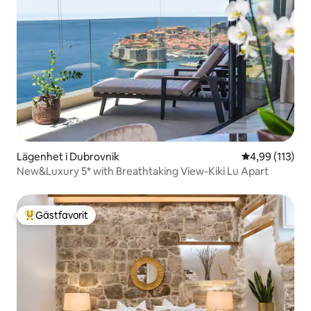
Lägenhet i Dubrovnik
4,99 av 5 i ge
4,99 (113)
New&Luxury 5* with Breathtaking View-Kiki Lu Apart
Gästfavorit
Populär gästfavorit