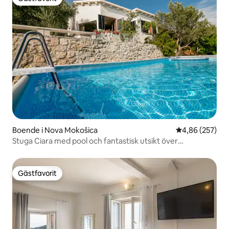
Gästfavorit
Boende i Nova Mokošica
4,86 av 5 i ge
4,86 (257)
Stuga Ciara med pool och fantastisk utsikt över
floden/havet
Gästfavorit
Gästfavorit