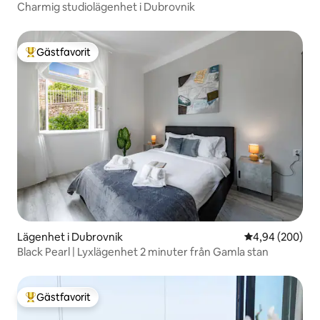
Charmig studiolägenhet i Dubrovnik
Gästfavorit
Populär gästfavorit
Lägenhet i Dubrovnik
4,94 av 5 i ge
4,94 (200)
Black Pearl | Lyxlägenhet 2 minuter från Gamla stan
Gästfavorit
Populär gästfavorit