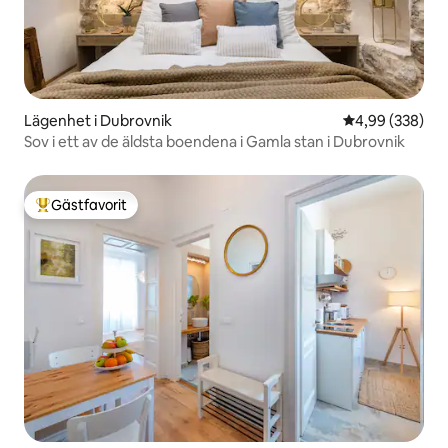
Lägenhet i Dubrovnik
4,99 av 5 i ge
4,99 (338)
Sov i ett av de äldsta boendena i Gamla stan i Dubrovnik
Gästfavorit
Populär gästfavorit