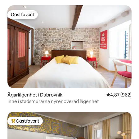
Gästfavorit
Gästfavorit
Ägarlägenhet i Dubrovnik
4,87 av 5 i ge
4,87 (962)
Inne i stadsmurarna nyrenoverad lägenhet
Gästfavorit
Populär gästfavorit