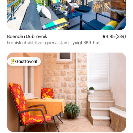
Boende i Dubrovnik
4,95 av 5 i ge
4,95 (239)
Ikonisk utsikt över gamla stan | Lyxigt 3BR-hus
Gästfavorit
Populär gästfavorit