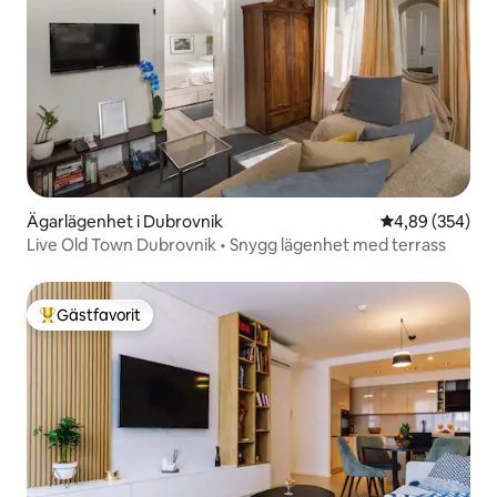
Ägarlägenhet i Dubrovnik
4,89 av 5 i ge
4,89 (354)
Live Old Town Dubrovnik • Snygg lägenhet med terrass
Gästfavorit
Populär gästfavorit