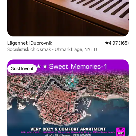
Lägenhet i Dubrovnik
4,97 av 5 i ge
4,97 (165)
Socialistisk chic smak - Utmärkt läge, NYTT!
Gästfavorit
Gästfavorit