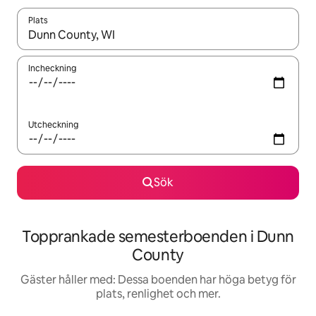
Plats
När resultaten är tillgängliga kan du navigera med upp- och ned
Incheckning
Utcheckning
Sök
Topprankade semesterboenden i Dunn
County
Gäster håller med: Dessa boenden har höga betyg för
plats, renlighet och mer.