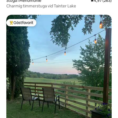
Stuga i Menomonie
4,97 av 5 i ge
4,97 (263)
Charmig timmerstuga vid Tainter Lake
Gästfavorit
Populär gästfavorit