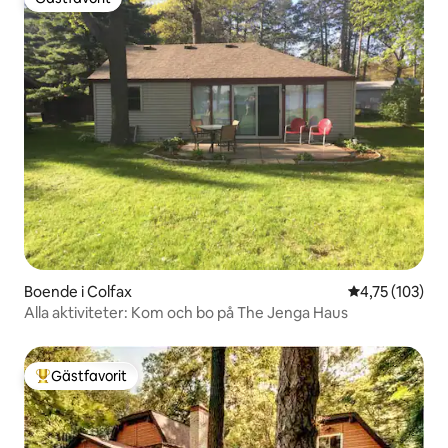
Gästfavorit
Boende i Colfax
4,75 av 5 i ge
4,75 (103)
Alla aktiviteter: Kom och bo på The Jenga Haus
Gästfavorit
Populär gästfavorit