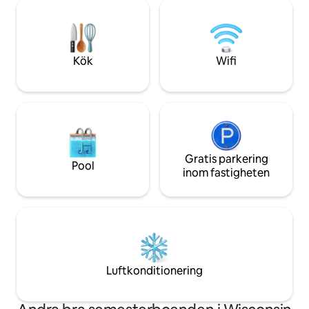
dubbelsäng (160 cm
ladda batterierna och vakna upp till
golvvärme, fullt u
kvittrande fåglar som om du vore i ett
samt tvättmaskin 
trädhus! 3 miles till Lake Michigan och
Mindre än 2 miles 
centrum. Om vi är hemma får du en
miles från Cable o
Kök
Wifi
gratis chai! Kom och skapa minnen för
Hayward. IG: @Se
livet på Racines bäst bevarade
hemlighet. Inga lokala bokningar.
Gratis parkering
Pool
inom fastigheten
Luftkonditionering