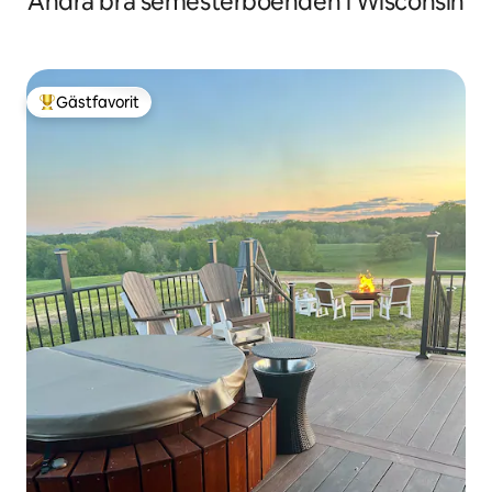
Andra bra semesterboenden i Wisconsin
Gästfavorit
Populär gästfavorit