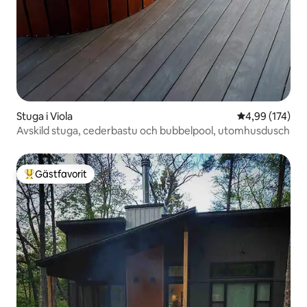
Stuga i Viola
4,99 av 5 i ge
4,99 (174)
Avskild stuga, cederbastu och bubbelpool, utomhusdusch
Gästfavorit
Populär gästfavorit