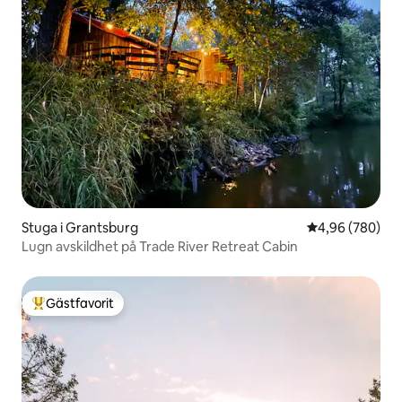
Stuga i Grantsburg
4,96 av 5 i ge
4,96 (780)
Lugn avskildhet på Trade River Retreat Cabin
Gästfavorit
Populär gästfavorit