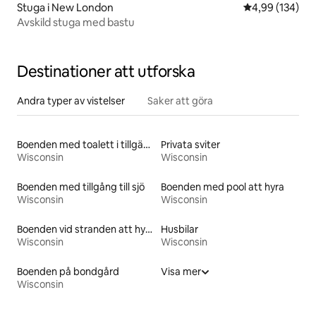
Stuga i New London
4,99 av 5 i ge
4,99 (134)
Avskild stuga med bastu
Destinationer att utforska
Andra typer av vistelser
Saker att göra
Boenden med toalett i tillgänglighetsanpassad höjd
Privata sviter
Wisconsin
Wisconsin
Boenden med tillgång till sjö
Boenden med pool att hyra
Wisconsin
Wisconsin
Boenden vid stranden att hyra
Husbilar
Wisconsin
Wisconsin
Boenden på bondgård
Visa mer
Wisconsin