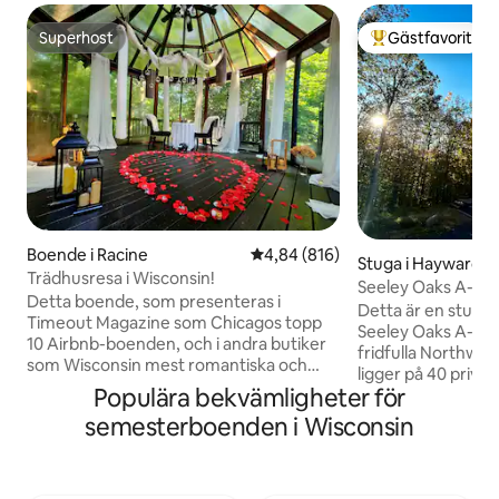
Superhost
Gästfavorit
Superhost
Populär gästfavor
Boende i Racine
4,84 av 5 i genomsnittligt bety
4,84 (816)
Stuga i Hayward
Trädhusresa i Wisconsin!
Seeley Oaks A-Fram
Detta boende, som presenteras i
40 tunnland
Detta är en stuga
Timeout Magazine som Chicagos topp
Seeley Oaks A-Fra
10 Airbnb-boenden, och i andra butiker
fridfulla Northwo
som Wisconsin mest romantiska och
ligger på 40 privat
topp 5 Airbnb-boenden, har detta
Populära bekvämligheter för
grannar!) med utmärk
boende en uppslukande
Hayward-Cable-om
semesterboenden i Wisconsin
naturupplevelse med utsikt över en
erbjuda. Med en y
bäck och skog med alla moderna
är den avsedd för
bekvämligheter. Föreställ dig själv i en
möjlighet till ytter
stuga i skogen för att koppla av och