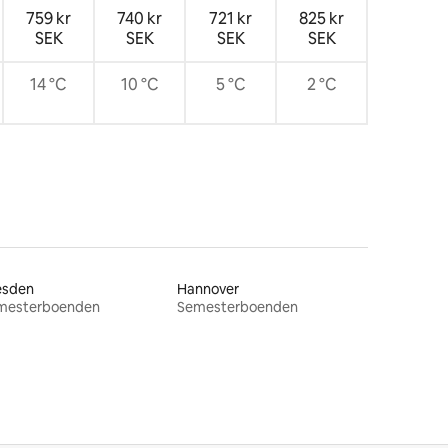
759 kr
740 kr
721 kr
825 kr
SEK
SEK
SEK
SEK
14 °C
10 °C
5 °C
2 °C
esden
Hannover
mesterboenden
Semesterboenden