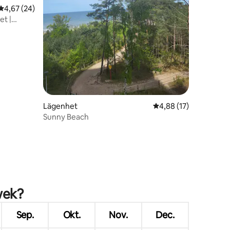
4,67 av 5 i genomsnittligt betyg, 24 omdömen
4,67 (24)
et |
Lägenhet
4,88 av 5 i genomsnit
4,88 (17)
Sunny Beach
en
wek?
Sep.
Okt.
Nov.
Dec.