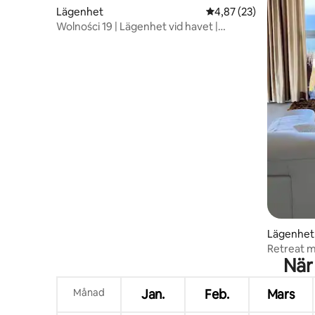
Lägenhet
4,87 av 5 i genomsnit
4,87 (23)
Wolności 19 | Lägenhet vid havet |
Parkering
Lägenhet
Retreat m
När
Månad
Jan.
Feb.
Mars