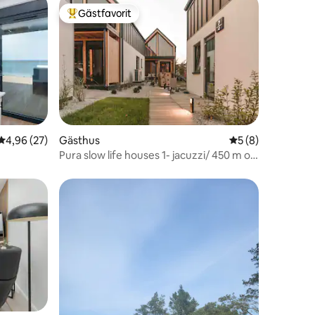
Gästfavorit
Populär gästfavorit
4,96 av 5 i genomsnittligt betyg, 27 omdömen
4,96 (27)
Gästhus
5 av 5 i genomsni
5 (8)
en
Pura slow life houses 1- jacuzzi/ 450 m od
morza