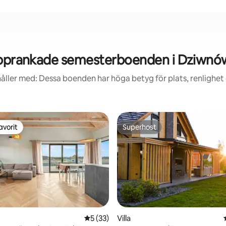
pprankade semesterboenden i Dziwnó
åller med: Dessa boenden har höga betyg för plats, renlighet
avorit
Superhost
gästfavorit
Superhost
5 av 5 i genomsnittligt betyg, 33 omdöm
5 (33)
Villa