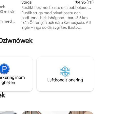
Stuga
4,95 av 5 i genomsnit
4,95 (111)
Luftkondi
 och
sovrumme
Rustikt hus med bastu och bubbelpool
00 m från
underbara
nära havet
Rustik stuga med privat bastu och
n
badtunna, helt inhägnad – bara 3,5 km
om med en
från Östersjön och nära Świnoujście. Allt
 i
ingår – inga dolda avgifter. Bastu,
p till 10
bubbelpool, sänglinne och handdukar
ndå nära
ingår i priset. Perfekt för familjer, par och
 Dziwnówek
n perfekta
gäster som reser med en hund. Lugnt
variation.
läge i utkanten av byn med massor av
touch av
avskildhet, en terrass och en privat
änner som
trädgård – perfekt för avkoppling i
naturen. Nära till Wolin nationalpark,
.
stränder, cykel- och vandringsleder.
Självständig incheckning.
arkering inom
Luftkonditionering
tigheten
ek