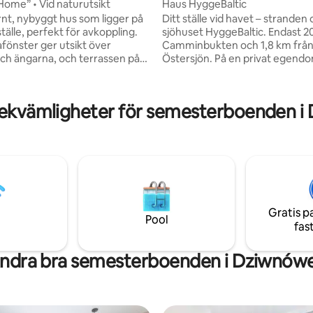
Home” • Vid naturutsikt
Haus HyggeBaltic
nt, nybyggt hus som ligger på
Ditt ställe vid havet – stranden
ligt betyg, 173 omdömen
ställe, perfekt för avkoppling.
sjöhuset HyggeBaltic. Endast 2
önster ger utsikt över
Camminbukten och 1,8 km frå
ch ängarna, och terrassen på
Östersjön. På en privat egend
öjd gör att du kan njuta av
stor trädgård, bastu och jacuzzi
mrådet. Interiören är ljus,
naturreservatet, rymmer den up
h välutrustad. En inhägnad
personer. Lugnt beläget men ä
bekvämligheter för semesterboenden i
dig avskildhet och utrymme. En
populära Östersjö-resorter, de
pad för avkoppling och kontakt
blandningen av avkoppling och 
en. Den Japandi-inspirerade
Kärleksfullt möblerad, med en 
en kombinerar naturliga
lyx, perfekt för familjer och v
enkelhet och lugn för att skapa
vill njuta av tid tillsammans och
niskt och trevligt utrymme för
bekymmersfria dagar vid havet
g.
Gratis p
Pool
fas
ndra bra semesterboenden i Dziwnów