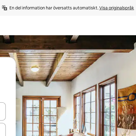
En del information har översatts automatiskt. 
Visa originalspråk
d upp- och nedåtpilarna eller utforska genom att trycka eller svepa.