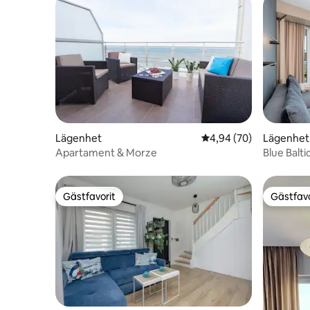
Lägenhet
4,94 av 5 i genomsnit
4,94 (70)
Lägenhet
Apartament & Morze
Blue Balti
Gästfavorit
Gästfavo
Gästfavorit
Gästfavo