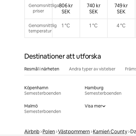
806 kr
740 kr
749 kr
Genomsnittliga
priser
SEK
SEK
SEK
1 °C
1 °C
4 °C
Genomsnittlig
temperatur
Destinationer att utforska
Resmål i närheten
Andra typer av vistelser
Främs
Köpenhamn
Hamburg
Semesterboenden
Semesterboenden
Malmö
Visa mer
Semesterboenden
Airbnb
Polen
Västpommern
Kamień County
D