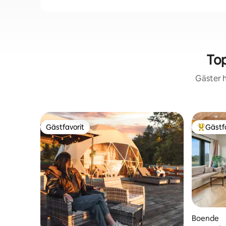
To
Gäster h
Gästfavorit
Gästf
Gästfavorit
Populär 
Boende