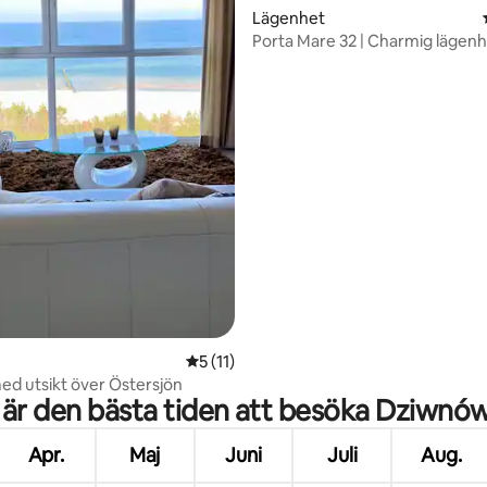
tligt betyg, 23 omdömen
Lägenhet
Porta Mare 32 | Charmig lägenh
Vattenutsikt
5 av 5 i genomsnittligt betyg, 11 omdöm
5 (11)
ed utsikt över Östersjön
 är den bästa tiden att besöka Dziwnó
Apr.
Maj
Juni
Juli
Aug.