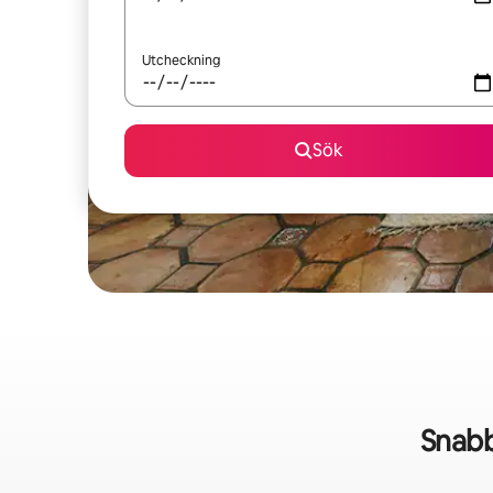
Utcheckning
Sök
Snabb