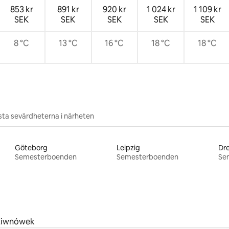
853 kr
891 kr
920 kr
1 024 kr
1 109 kr
SEK
SEK
SEK
SEK
SEK
8 °C
13 °C
16 °C
18 °C
18 °C
ta sevärdheterna i närheten
Göteborg
Leipzig
Dr
Semesterboenden
Semesterboenden
Se
ziwnówek