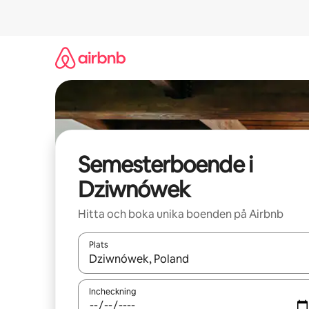
Hoppa
till
innehåll
Semesterboende i
Dziwnówek
Hitta och boka unika boenden på Airbnb
Plats
När resultaten är tillgängliga kan du navigera me
Incheckning