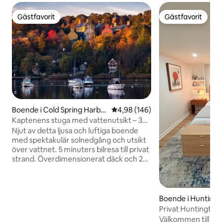
Gästfavorit
Gästfavorit
Gästfavorit
Gästfavorit
Boende i Cold Spring Harbo
4,98 av 5 i genomsnittligt bety
4,98 (146)
r
Kaptenens stuga med vattenutsikt – 3
sovrum
Njut av detta ljusa och luftiga boende
med spektakulär solnedgång och utsikt
över vattnet. 5 minuters bilresa till privat
strand. Överdimensionerat däck och 2
verandor alla med utsikt över vattnet.
Beläget i idylliska, historiska Cold Spring
Harbor. Utforska det gröna bältet med
tillgång från bakgården. Promenera till
Boende i Hunting
shopping, restauranger, levande musik,
Privat Huntington-
fiske eller picknick i den lokala parken.
stranden
Välkommen till Nor