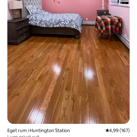
Eget rum i Huntington Station
4,99 av 5 i ge
4,99 (167)
Lugn privat svit