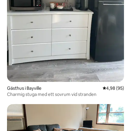
Gästhus i Bayville
4,98 av 5 i g
4,98 (95)
Charmig stuga med ett sovrum vid stranden