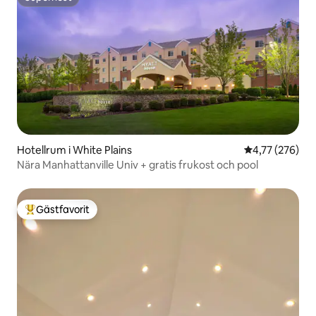
Superhost
Hotellrum i White Plains
4,77 av 5 i ge
4,77 (276)
Nära Manhattanville Univ + gratis frukost och pool
Gästfavorit
Populär gästfavorit