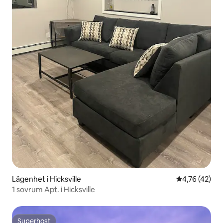
Lägenhet i Hicksville
4,76 av 5 i g
4,76 (42)
1 sovrum Apt. i Hicksville
Superhost