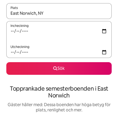
Plats
När resultaten är tillgängliga kan du navigera med upp- och ned
Incheckning
Utcheckning
Sök
Topprankade semesterboenden i East
Norwich
Gäster håller med: Dessa boenden har höga betyg för
plats, renlighet och mer.