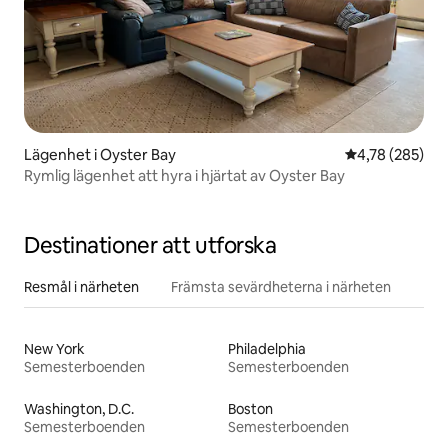
Lägenhet i Oyster Bay
4,78 av 5 i ge
4,78 (285)
Rymlig lägenhet att hyra i hjärtat av Oyster Bay
Destinationer att utforska
Resmål i närheten
Främsta sevärdheterna i närheten
New York
Philadelphia
Semesterboenden
Semesterboenden
Washington, D.C.
Boston
Semesterboenden
Semesterboenden