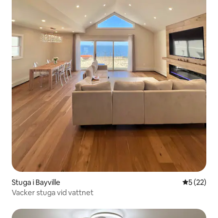
Stuga i Bayville
5 av 5 i g
5 (22)
Vacker stuga vid vattnet