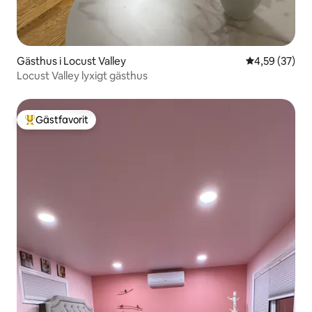
Gästhus i Locust Valley
4,59 av 5 i g
4,59 (37)
Locust Valley lyxigt gästhus
Gästfavorit
Populär gästfavorit