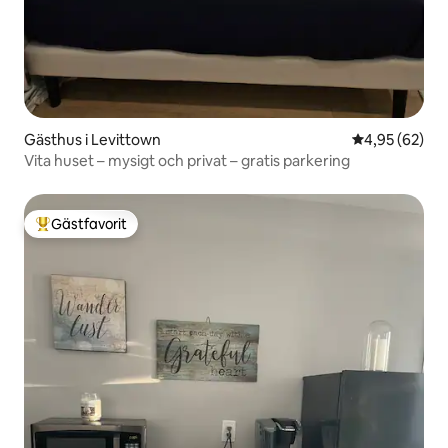
Gästhus i Levittown
4,95 av 5 i g
4,95 (62)
Vita huset – mysigt och privat – gratis parkering
Gästfavorit
Populär gästfavorit