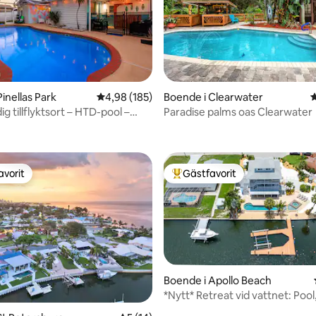
ligt betyg, 181 omdömen
inellas Park
4,98 av 5 i genomsnittligt betyg, 185 omdöm
4,98 (185)
Boende i Clearwater
4
ig tillflyktsort – HTD-pool –
Paradise palms oas Clearwater
– golf
avorit
Gästfavorit
gästfavorit
Populär gästfavorit
Boende i Apollo Beach
*Nytt* Retreat vid vattnet: Pool
brygga och utsikt