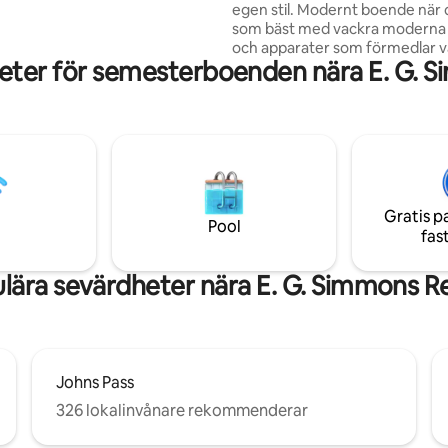
egen stil. Modernt boende när det är
ger och butiker eller ta en Uber
som bäst med vackra moderna
a sevärdheter som Water Street,
och apparater som förmedlar 
ena och Riverwalk.
eter för semesterboenden nära E. G. S
komfort. Två stora sovrum, uts
soluppgången, 4 balkonger — 
utsikt över kanalen med båtar,
och sjökor. Ett gourmetkök. F
minuters promenad till en liten 
marina, två pooler och tennisbanor
restauranger, med kvällslevand
Trådlöst internet, Ethernet, Netf
Gratis p
Rökning förbjuden, husdjur för
Pool
fas
evenemang förbjudna.
lära sevärdheter nära E. G. Simmons Re
Johns Pass
326 lokalinvånare rekommenderar