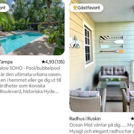
rit
Gästfavorit
rit
Populär gästfavorit
 Tampa
4,93 av 5 i genomsnittligt betyg, 135 omdöm
4,93 (135)
alow SOHO - Pool/bubbelpool
ligt betyg, 138 omdömen
är den ultimata urbana oasen.
xen i hemmet eller ge dig ut till
värdheter som ikoniska
Boulevard, historiska Hyde
HO, Downtown och mycket
ta boende utformades med
ch bekvämlighet i åtanke. Fullt
med en smart-TV,
Radhus i Ruskin
4
hets-WIFI, pool och bubbelpool
Ocean Mist väntar på dig......My
älle är paradiset. Centralt för
elegant
Mysigt och elegant radhus har 
änder — gå till unika takbarer,