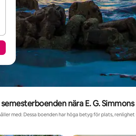
semesterboenden nära E. G. Simmons 
åller med: Dessa boenden har höga betyg för plats, renlighet