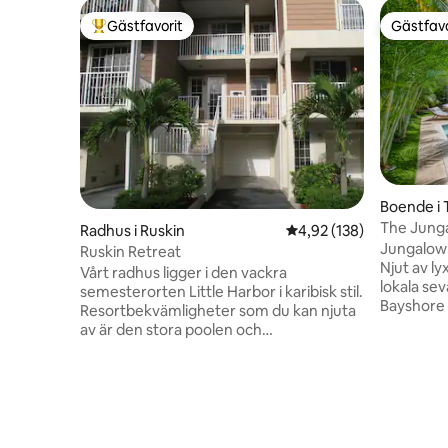
Gästfavorit
Gästfavo
Populär gästfavorit
Gästfavo
Boende i
The Jung
Radhus i Ruskin
4,92 av 5 i genomsnitt
4,92 (138)
Jungalow 
Ruskin Retreat
Njut av ly
Vårt radhus ligger i den vackra
lokala se
semesterorten Little Harbor i karibisk stil.
Bayshore 
Resortbekvämligheter som du kan njuta
Park, SO
av är den stora poolen och
mer. Det
bubbelpoolen, basketplanen, lekplatsen,
komfort o
den privata kajakrampen, den privata
utrustad 
stranden (strandstolar och parasoll 10
höghastig
USD per styck). Åtkomst med
— detta st
nyckelbricka till privat brygga, klubbhus
allt som h
och gym samt pickleballbanor. Sunset