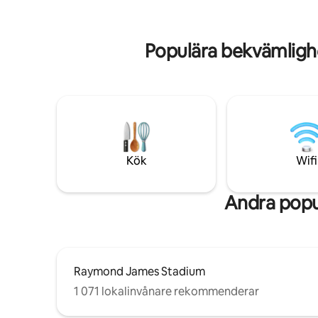
restauran
Bar and Grill intill stranden och Hooks vid
till lokal
poolen, alla inom gångavstånd. Disney
Amalie Ar
ligger en och en halv timme bort och
Populära bekvämligh
Tampa International Airport bara 45
minuter.
Kök
Wifi
Andra popu
Raymond James Stadium
1 071 lokalinvånare rekommenderar