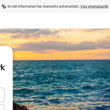
En del information har översatts automatiskt. 
Visa originalspråk
rk
d upp- och nedåtpilarna eller utforska genom att trycka eller svepa.