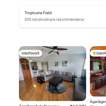
Tropicana Field
505 lokalinvånare rekommenderar
Gästfavorit
Gästf
Gästfavorit
Populär 
Ägarläge