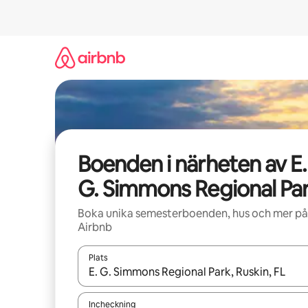
Hoppa
till
innehåll
Boenden i närheten av E.
G. Simmons Regional Pa
Boka unika semesterboenden, hus och mer på
Airbnb
Plats
När resultaten är tillgängliga kan du navigera me
Incheckning