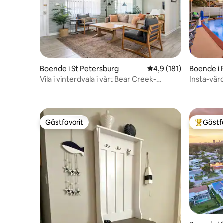
Boende i St Petersburg
4,9 av 5 i genomsnitt
4,9 (181)
Boende i P
Vila i vinterdvala i vårt Bear Creek-
Insta-värd
boende
arkadrum 
Gästfavorit
Gästf
Gästfavorit
Populär 