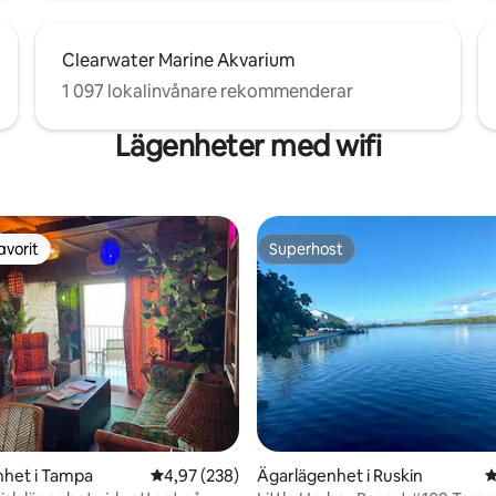
Clearwater Marine Akvarium
1 097 lokalinvånare rekommenderar
Lägenheter med wifi
avorit
Superhost
gästfavorit
Superhost
nhet i Tampa
4,97 av 5 i genomsnittligt betyg, 238 omdöm
4,97 (238)
Ägarlägenhet i Ruskin
4