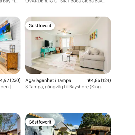
g
a Bay FL
OVÄRDERLIG UTSIKT Boca Ciega Bay
Condo 1/1 #209
Gästfavorit
Gästfavorit
,97 av 5 i genomsnittligt betyg, 230 omdömen
4,97 (230)
Ägarlägenhet i Tampa
4,85 av 5 i genomsnitt
4,85 (124)
en
S Tampa, gångväg till Bayshore (King-
way
säng)
Gästfavorit
Gästfavorit