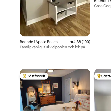
Boende i 
Casa Coqu
bubbelpoo
Boende i Apollo Beach
4,88 av 5 i genomsnitt
4,88 (100)
Familjevänlig: Kul vid poolen och lek på
bakgården
Gästfavorit
Gästf
Populär gästfavorit
Populär 