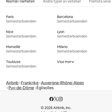
Resmål i närheten
Andra typer av vistelser
Främsta sevär
Paris
Barcelona
Semesterboenden
Semesterboenden
Nice
Lyon
Semesterboenden
Semesterboenden
Marseille
Milano
Semesterboenden
Semesterboenden
Toulouse
Visa mer
Semesterboenden
Airbnb
Frankrike
Auvergne-Rhône-Alpes
Puy-de-Dôme
Églisolles
© 2026 Airbnb, Inc.