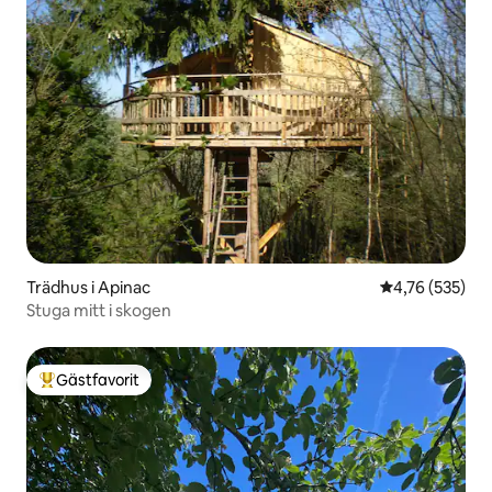
Trädhus i Apinac
4,76 av 5 i ge
4,76 (535)
Stuga mitt i skogen
Gästfavorit
Populär gästfavorit