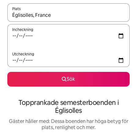
Plats
När resultaten är tillgängliga kan du navigera med upp- och ned
Incheckning
Utcheckning
Sök
Topprankade semesterboenden i
Églisolles
Gäster håller med: Dessa boenden har höga betyg för
plats, renlighet och mer.