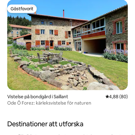
Gästfavorit
Gästfavorit
Vistelse på bondgård i Saillant
4,88 av 5 i g
4,88 (80)
Ode Ô Forez: kärleksvistelse för naturen
Destinationer att utforska