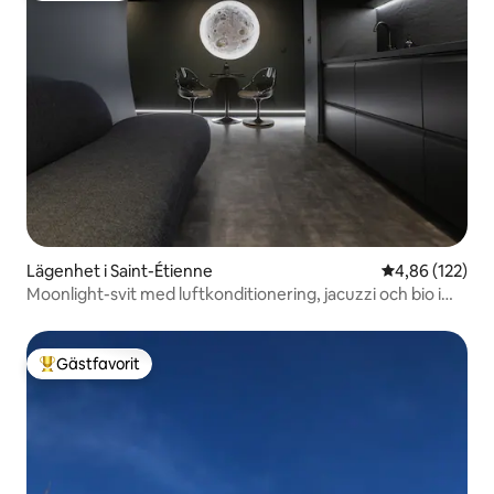
Lägenhet i Saint-Étienne
4,86 av 5 i ge
4,86 (122)
Moonlight-svit med luftkonditionering, jacuzzi och bio i
stadens centrum
Gästfavorit
Populär gästfavorit