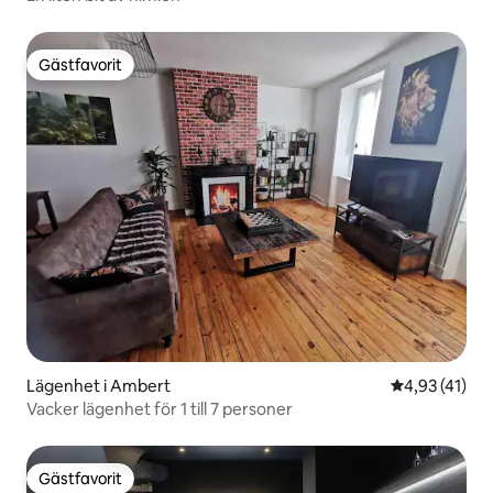
Gästfavorit
Gästfavorit
Lägenhet i Ambert
4,93 av 5 i g
4,93 (41)
Vacker lägenhet för 1 till 7 personer
Gästfavorit
Gästfavorit