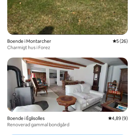
Boende i Montarcher
5 av 5 i g
5 (26)
Charmigt hus i Forez
Boende i Églisolles
4,89 av 5 i 
4,89 (9)
Renoverad gammal bondgård