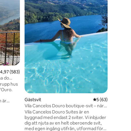
utsikt öv
Romantisk
historis
och rusti
erbjuder 
och flod
uppvärmd 
badkar o
öppen spi
en
perfekt 
bekvämlig
hela hus
Upplev p
steg från
,97 av 5 i genomsnittligt betyg, 583 omdömen
4,97 (583)
sa do
grupp hus
D'Ouro.
Gästsvit
5 av 5 i genomsnit
5 (63)
n är
Vila Cancelos Douro boutique-svit – nära
loden och
Porto
Vila Cancelos Douro Suites är en
duplex,
byggnad med endast 2 sviter. Vi inbjuder
samt rum
dig att njuta av en helt oberoende svit,
rå, TV
med egen ingång utifrån, utformad för