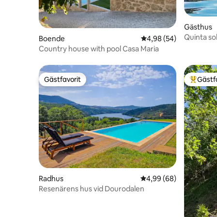
Gästhus
Quinta so
Boende
4,98 av 5 i genomsnit
4,98 (54)
Garça
Country house with pool Casa Maria
Gästfavorit
Gästf
Gästfavorit
Populär 
Radhus
4,99 av 5 i genomsnit
4,99 (68)
Resenärens hus vid Dourodalen