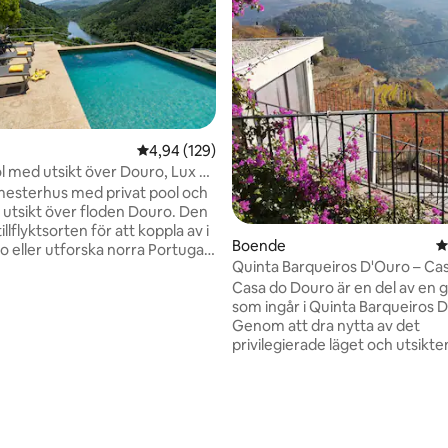
4,94 av 5 i genomsnittligt betyg, 129 omdöm
4,94 (129)
ligt betyg, 175 omdömen
ol med utsikt över Douro, Lux &
mesterhus med privat pool och
utsikt över floden Douro. Den
illflyktsorten för att koppla av i
Boende
4
o eller utforska norra Portugal.
Quinta Barqueiros D'Ouro – Ca
ör familjer och grupper av
Douro
Casa do Douro är en del av en 
Porto, Douro, flygplats: 1
som ingår i Quinta Barqueiros 
♂️ Pool: Panoramautsikt över
Genom att dra nytta av det
Total komfort:
privilegierade läget och utsikte
ionering 🌳
gästen i ständig kontakt med f
trymme: utomhusmatplats 🥾
vingården. Det enskilda huset, 
Passadiços do Paiva och
har på 1:a våningen ett gemen
ling 🧺 Bekvämlighet:
utrustat med en komplett kokv
kin ⚡ Hemmakontor: Snabbt
och WiFi. Den har en generös balkong
 skrivbord för arbete