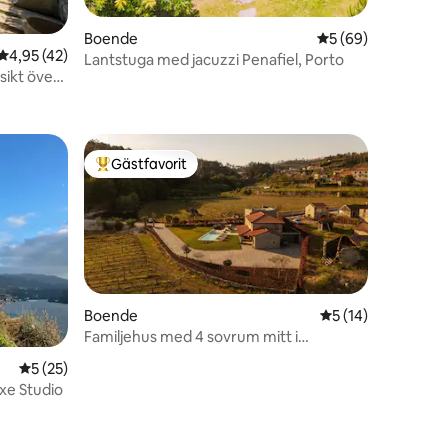
Boende
5 av 5 i genomsnit
5 (69)
en
4,95 av 5 i genomsnittligt betyg, 42 omdömen
4,95 (42)
Lantstuga med jacuzzi Penafiel, Porto
sikt över
Gästfavorit
Populär gästfavorit
Boende
5 av 5 i genomsnit
5 (14)
Familjehus med 4 sovrum mitt i
vingårdarna
5 av 5 i genomsnittligt betyg, 25 omdömen
5 (25)
 King Deluxe Studio