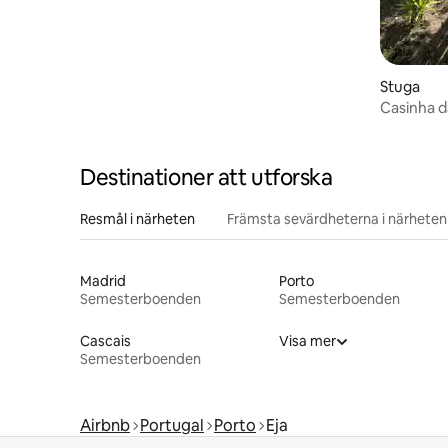
Stuga
Casinha 
Destinationer att utforska
Resmål i närheten
Främsta sevärdheterna i närheten
Madrid
Porto
Semesterboenden
Semesterboenden
Cascais
Visa mer
Semesterboenden
Airbnb
Portugal
Porto
Eja