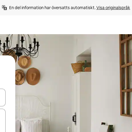
En del information har översatts automatiskt. 
Visa originalspråk
d upp- och nedåtpilarna eller utforska genom att trycka eller svepa.