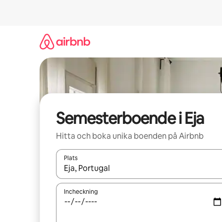
Hoppa
till
innehåll
Semesterboende i Eja
Hitta och boka unika boenden på Airbnb
Plats
När resultaten är tillgängliga kan du navigera me
Incheckning