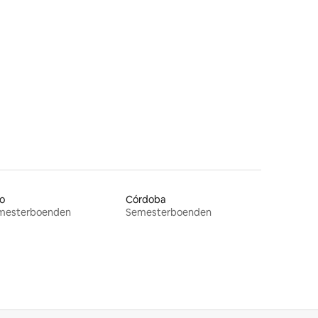
en
o
Córdoba
mesterboenden
Semesterboenden