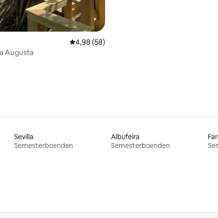
4,98 av 5 i genomsnittligt betyg, 58 omdöm
4,98 (58)
da Augusta
Sevilla
Albufeira
Far
Semesterboenden
Semesterboenden
Se