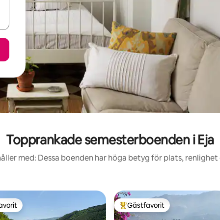
Topprankade semesterboenden i Eja
åller med: Dessa boenden har höga betyg för plats, renlighet
avorit
Gästfavorit
gästfavorit
Populär gästfavorit