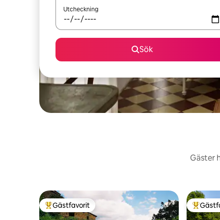
Utcheckning
Sök
Gäster h
Gästfavorit
Gästf
Populär gästfavorit
Populär 