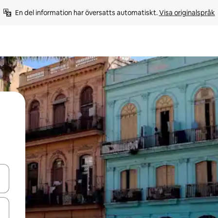
En del information har översatts automatiskt. 
Visa originalspråk
d upp- och nedåtpilarna eller utforska genom att trycka eller svepa.