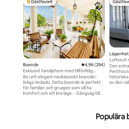
Gästfavorit
Gästfavo
Populär gästfavorit
Gästfavo
Lägenhet
Loftssvit 
Boende
4,96 av 5 i genomsnitt
4,96 (294)
Internet
Den extra
Exklusivt familjehem med tillförlitlig
Penthouse 
elektricitet
historisk
Bo i ett elegant neoklassiskt boende i
av den vä
livliga Vedado. Detta boende är perfekt
(Bayside)
för familjer och grupper som vill ha
"Plaza de 
komfort och ett bra läge. - Gångväg till
traditione
Malecón, - Hotel Nacional - Topprankade
in också d
restauranger – Revolution aquare -
enhet som
Fábrica de Arte och så mycket mer. Njut
Populära 
https://
av en rymlig veranda som är perfekt för
adults=1
avkoppling, umgänge och för att skapa
7b60-49d9-947
varaktiga minnen. Nära till nattliv, kultur