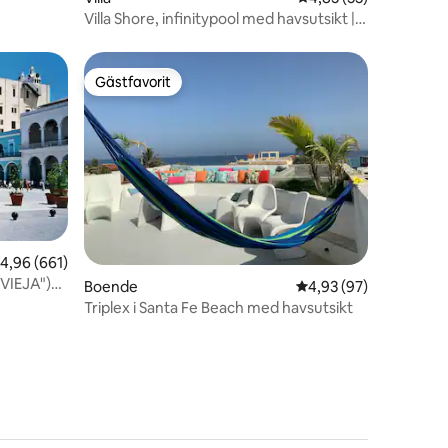
Villa Shore, infinitypool med havsutsikt | 5
sovrum
Gästfavorit
Gästfavorit
en
,96 av 5 i genomsnittligt betyg, 661 omdömen
4,96 (661)
 VIEJA")
Boende
4,93 av 5 i genomsnit
4,93 (97)
Triplex i Santa Fe Beach med havsutsikt