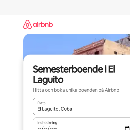
Hoppa
till
innehåll
Semesterboende i El
Laguito
Hitta och boka unika boenden på Airbnb
Plats
När resultaten är tillgängliga kan du navigera me
Incheckning