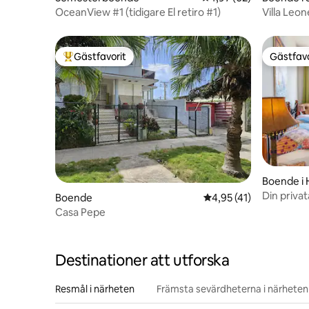
OceanView #1 (tidigare El retiro #1)
Villa Leon
infinitypo
Gästfavorit
Gästfavo
Populär gästfavorit
Gästfavo
Boende i
Din privat
Boende
4,95 av 5 i genomsnit
4,95 (41)
familjen,
Casa Pepe
Destinationer att utforska
Resmål i närheten
Främsta sevärdheterna i närheten