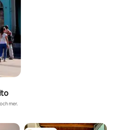
ito
 och mer.
Casa part