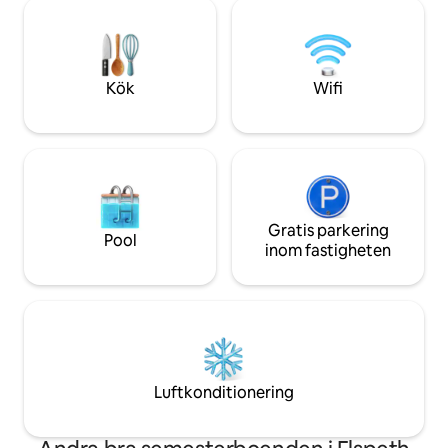
öppen spis och ett brandbord,
solnedgångar från
utomhusavsnitt och grill på den
dagen fantastisk uts
fantastiska balkongen. Dessutom kan du
och med septemb
njuta av våra PADDLE BOARDS,
ISFISKEUTRUSTNING, PS4 och brädspel
Kök
Wifi
för lite extra kul. BARNVÄNLIGT med en
spjälsäng och leksaker också!
Gratis parkering
Pool
inom fastigheten
Luftkonditionering