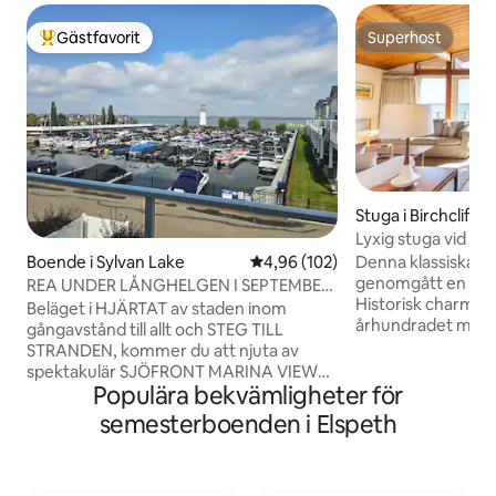
Gästfavorit
Superhost
Populär gästfavorit
Superhost
Stuga i Birchcliff
Lyxig stuga vid sj
och båthiss
Denna klassiska st
Boende i Sylvan Lake
4,96 av 5 i genomsnittligt bety
4,96 (102)
genomgått en full
REA UNDER LÅNGHELGEN I SEPTEMBER!
Historisk charm fr
Fantastisk utsikt! Öppet 2027!
Beläget i HJÄRTAT av staden inom
århundradet men
gångavstånd till allt och STEG TILL
uppgraderingar oc
STRANDEN, kommer du att njuta av
av din egen privata 
spektakulär SJÖFRONT MARINA VIEW
folkmassor att oro
Populära bekvämligheter för
medan du bor i ett fullt uppgraderat
plus barnsovloft.
semesterhus! Detta boende har ett
semesterboenden i Elspeth
6+2. Brygga och båthiss. Myck
fantastiskt öppet kök perfekt för
av Sylvan Lake. H
matlagning tillsammans efter att ha
och Weber grill. Fiska från bryggan eller
njutit av vattnet, luftkonditionering,
ta ut din båt för d