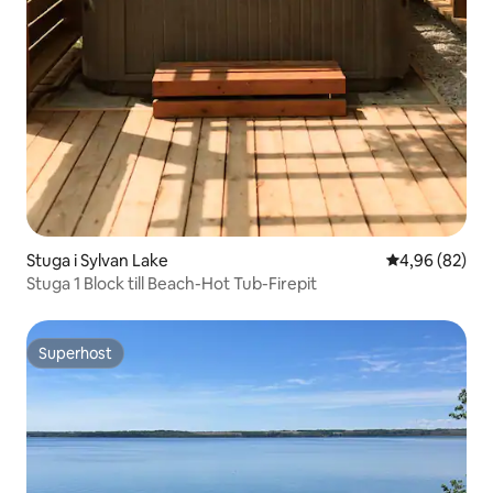
Stuga i Sylvan Lake
4,96 av 5 i g
4,96 (82)
Stuga 1 Block till Beach-Hot Tub-Firepit
Superhost
Superhost