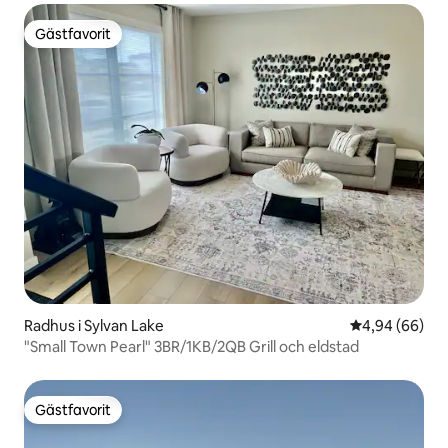
Gästfavorit
Gästfavorit
Radhus i Sylvan Lake
4,94 av 5 i g
4,94 (66)
"Small Town Pearl" 3BR/1KB/2QB Grill och eldstad
Gästfavorit
Gästfavorit