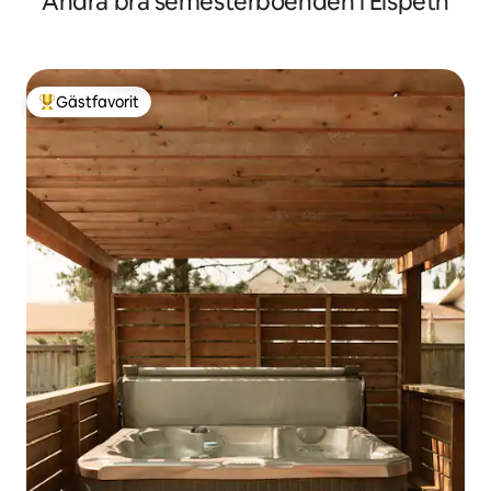
Andra bra semesterboenden i Elspeth
Gästfavorit
Populär gästfavorit