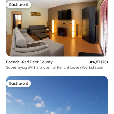
Gästfavorit
Gästfavorit
Boende i Red Deer County
4,87 av 5 i g
4,87 (76)
Supermysig SVIT ansluten till RanchHouse+Workstation
Gästfavorit
Gästfavorit