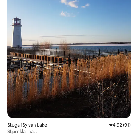
Stuga i Sylvan Lake
4,92 av 5 i g
4,92 (91)
Stjärnklar natt