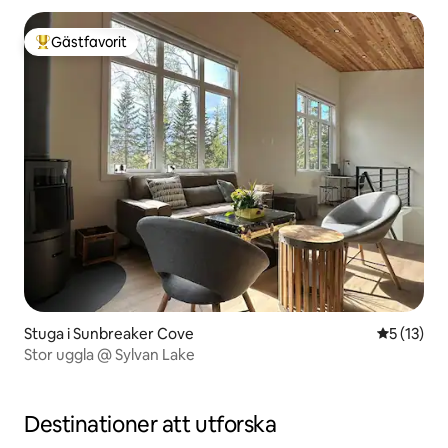
Gästfavorit
Populär gästfavorit
Stuga i Sunbreaker Cove
5 av 5 i g
5 (13)
Stor uggla @ Sylvan Lake
Destinationer att utforska