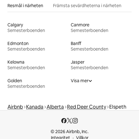
Resmål i närheten
Främsta sevärdheterna i närheten
Calgary
Canmore
Semesterboenden
Semesterboenden
Edmonton
Banff
Semesterboenden
Semesterboenden
Kelowna
Jasper
Semesterboenden
Semesterboenden
Golden
Visa mer
Semesterboenden
Airbnb
Kanada
Alberta
Red Deer County
Elspeth
© 2026 Airbnb, Inc.
Integritet
Villkor