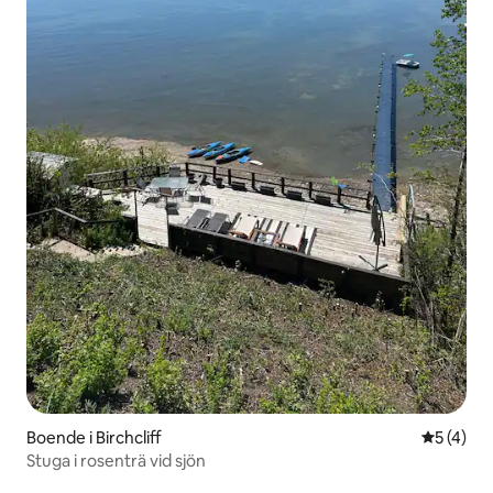
Boende i Birchcliff
5 av 5 i 
5 (4)
Stuga i rosenträ vid sjön