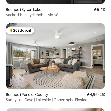
Boende i Sylvan Lake
5 av 5 i 
5 (11)
Vackert helt nytt radhus vid sjön!
Gästfavorit
Populär gästfavorit
Boende i Ponoka County
4,96 av 5 i g
4,96 (26)
Sunnyside Cove | Lakeside | Öppen spis | Eldstad