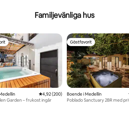
ligt betyg, 103 omdömen
Familjevänliga hus
rit
Gästfavorit
rit
Gästfavorit
Medellín
4,92 av 5 i genomsnittligt betyg, 200 omdöm
4,92 (200)
Boende i Medellín
en Garden – frukost ingår
Poblado Sanctuary 2BR med pri
jacuzzi-retreat