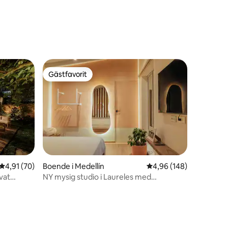
Gästfavorit
Gästfavorit
en
4,91 av 5 i genomsnittligt betyg, 70 omdömen
4,91 (70)
Boende i Medellín
4,96 av 5 i genomsnitt
4,96 (148)
vat
NY mysig studio i Laureles med
luftkonditionering och WI-FI