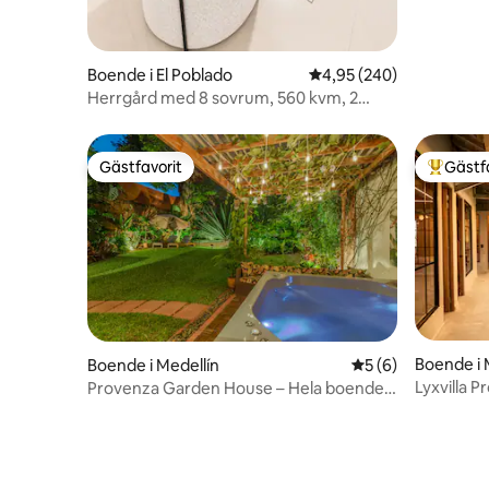
Boende i El Poblado
4,95 av 5 i genomsnitt
4,95 (240)
Herrgård med 8 sovrum, 560 kvm, 2
barer, bubbelpool, grill och AC
Gästfavorit
Gästf
Gästfavorit
Populär 
Boende i 
Boende i Medellín
5 av 5 i genomsni
5 (6)
Lyxvilla P
Provenza Garden House – Hela boendet
• Luftkon
– Jacuzzi – 4 sovrum