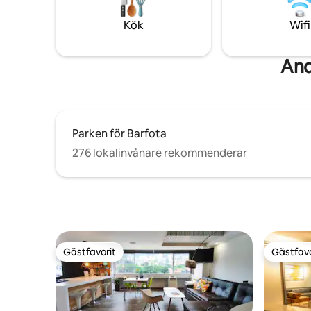
Pool på taket med panoramautsikt •
höghastig
Jacuzzi, ångbastu och gym •
tvättmask
Kök
Wifi
Restaurang/barlounge + rumsservice •
pool och b
Säkerhet och reception dygnet runt
på plats.
And
Parken för Barfota
276 lokalinvånare rekommenderar
Gästfavorit
Gästfavo
Gästfavorit
Gästfavo