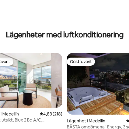
Lägenheter med luftkonditionering
avorit
Gästfavorit
gästfavorit
Gästfavorit
ligt betyg, 112 omdömen
i Medellín
4,83 av 5 i genomsnittligt betyg, 218 omdöm
4,83 (218)
 utsikt, Blux 2 Bd A/C,
Lägenhet i Medellín
4
 2 balkonger
BÄSTA omdömena i Energy, 3 so