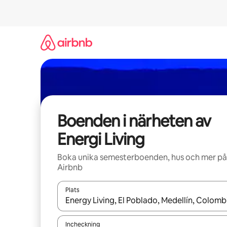
Hoppa
till
innehåll
Boenden i närheten av
Energi Living
Boka unika semesterboenden, hus och mer på
Airbnb
Plats
När resultaten är tillgängliga kan du navigera me
Incheckning