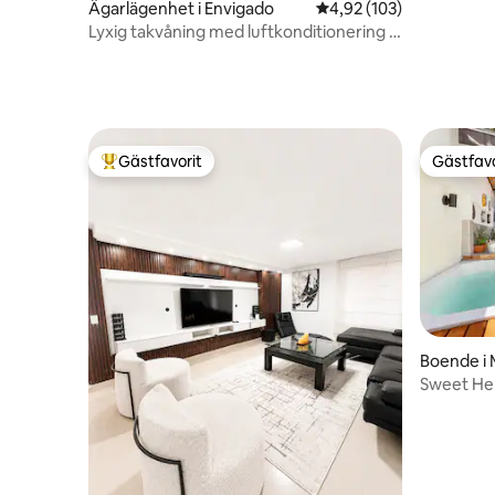
Ägarlägenhet i Envigado
4,92 av 5 i genomsnitt
4,92 (103)
Lyxig takvåning med luftkonditionering i
sovrummen.
Gästfavorit
Gästfavo
Populär gästfavorit
Gästfavo
Boende i 
Sweet Hel