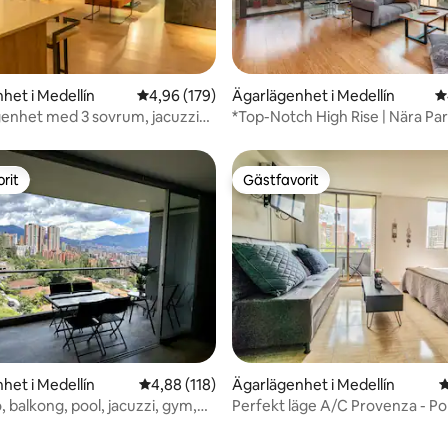
ligt betyg, 181 omdömen
het i Medellín
4,96 av 5 i genomsnittligt betyg, 179 omdöm
4,96 (179)
Ägarlägenhet i Medellín
4
genhet med 3 sovrum, jacuzzi
*Top-Notch High Rise | Nära Pa
onditionering | Provenza
Lleras*
rit
Gästfavorit
rit
Gästfavorit
het i Medellín
4,88 av 5 i genomsnittligt betyg, 118 omdöm
4,88 (118)
Ägarlägenhet i Medellín
4
, balkong, pool, jacuzzi, gym,
Perfekt läge A/C Provenza - P