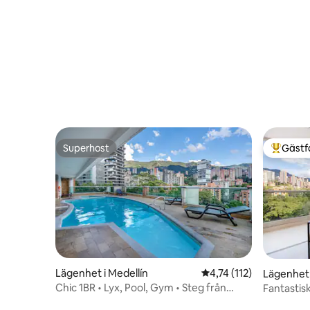
Superhost
Gästf
Superhost
Populär 
Lägenhet i Medellín
4,74 av 5 i genomsnitt
4,74 (112)
Lägenhet 
Chic 1BR • Lyx, Pool, Gym • Steg från
Fantastisk
Provenza
Provenza,