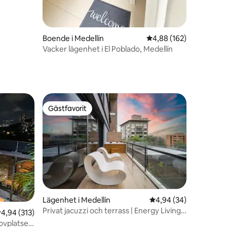
Boende i Medellín
4,88 av 5 i genomsnitt
4,88 (162)
Vacker lägenhet i El Poblado, Medellín
Gästfavorit
Gästfavorit
Lägenhet i Medellín
4,94 av 5 i genomsnit
4,94 (34)
en
Privat jacuzzi och terrass | Energy Living
,94 av 5 i genomsnittligt betyg, 313 omdömen
4,94 (313)
Apto
vplatser,