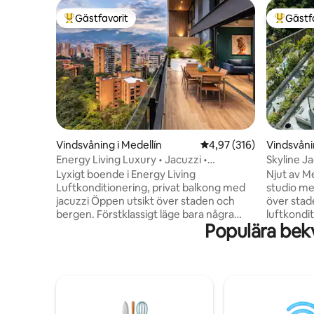
Gästfavorit
Gästf
Populär gästfavorit
Populär 
Vindsvåning i Medellín
4,97 av 5 i genomsnitt
4,97 (316)
Vindsvåni
Energy Living Luxury • Jacuzzi •
Skyline Ja
Luftkonditionering • Balkong med utsikt
Provenza
Lyxigt boende i Energy Living
Njut av M
Luftkonditionering, privat balkong med
studio me
jacuzzi Öppen utsikt över staden och
över stad
bergen. Förstklassigt läge bara några
luftkondi
Populära bek
minuter från Provenza. Medellíns mest
över stade
ikoniska byggnad. • Privat balkong +
för elega
jacuzzi • Separat vardagsrum och
nattliv. I
sovrum • Queensize-säng +
från Prov
luftkonditionering • Rymlig planlösning
kaféer oc
(93 kvm) • Snabbt WiFi – perfekt för
nattliv nå
distansarbete • Fönster från golv till tak •
tums smar