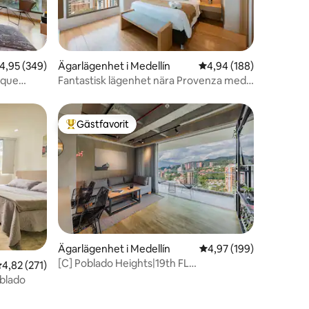
en
,95 av 5 i genomsnittligt betyg, 349 omdömen
4,95 (349)
Ägarlägenhet i Medellín
4,94 av 5 i genomsnitt
4,94 (188)
rque
Fantastisk lägenhet nära Provenza med
luftkonditionering och säkerhet
Gästfavorit
Populär gästfavorit
Ägarlägenhet i Medellín
4,97 av 5 i genomsnitt
4,97 (199)
[C] Poblado Heights|19th FL
en
,82 av 5 i genomsnittligt betyg, 271 omdömen
4,82 (271)
View|AC|Spa|Bastu
oblado