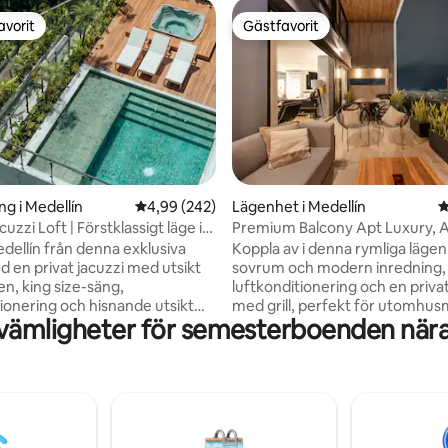
avorit
Gästfavorit
gästfavorit
Gästfavorit
ligt betyg, 316 omdömen
ng i Medellín
4,99 av 5 i genomsnittligt betyg, 242 omdöm
4,99 (242)
Lägenhet i Medellín
4
cuzzi Loft | Förstklassigt läge i
Premium Balcony Apt Luxury, 
Fantastisk utsikt
edellín från denna exklusiva
Koppla av i denna rymliga läge
d en privat jacuzzi med utsikt
sovrum och modern inredning
en, king size-säng,
luftkonditionering och en privat
tionering och hisnande utsikt
med grill, perfekt för utomhus
vämligheter för semesterboenden nära 
n – den ultimata tillflyktsorten
och avkoppling. Inbäddad i den
ns, komfort och pulserande
prestigefyllda Energy Living-
nbäddat i El Poblado, några steg
kan du njuta av bekvämligheter
enzas restauranger, takbarer,
toppnivå: en hisnande oändlig 
h gallerier, med Parque Lleras
22:a våningen, ett fullt utrusta
gra minuter bort. Njut av 54-
avkopplande ångbad och rest
t-TV med Netflix,
Alquimista som är öppen hela 