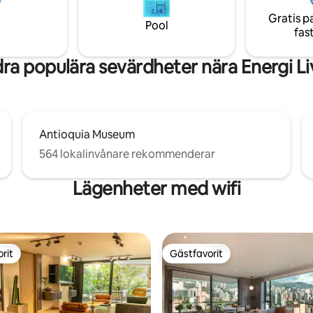
hets-Wi-Fi arbetsyta, kök,
Bara en kort promenad till Carul
Gratis p
in/torktumlare, gym, bastu,
stormarknad och ett livligt kö
Pool
fas
arer, restauranger och galleri
fullt av härliga matställen!
ra populära sevärdheter nära Energi Li
Antioquia Museum
564 lokalinvånare rekommenderar
Lägenheter med wifi
rit
Gästfavorit
rit
Gästfavorit