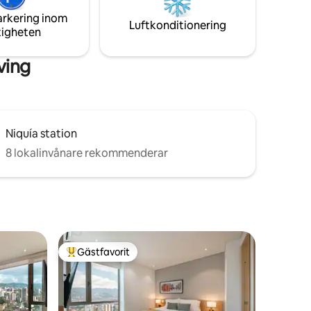
den perfekta upplevelsen för din korta
la
arkering inom
eller långa vistelse.
pcentrum
Luftkonditionering
tigheten
ving
Niquía station
8 lokalinvånare rekommenderar
Gästfavorit
Populär gästfavorit