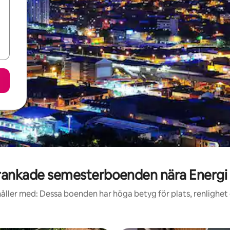
ankade semesterboenden nära Energi 
åller med: Dessa boenden har höga betyg för plats, renlighet