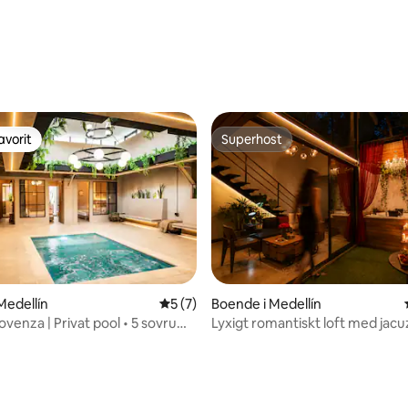
ligt betyg, 240 omdömen
avorit
Superhost
gästfavorit
Superhost
Medellín
5 av 5 i genomsnittligt betyg, 7 omdöm
5 (7)
Boende i Medellín
ttligt betyg, 6 omdömen
rovenza | Privat pool • 5 sovrum
Lyxigt romantiskt loft med jacuz
ditionering
Provenza