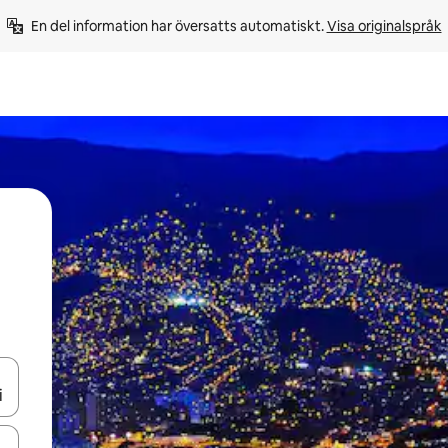
En del information har översatts automatiskt. 
Visa originalspråk
d upp- och nedåtpilarna eller utforska genom att trycka eller svepa.