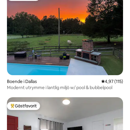
Boende i Dallas
4,97 av 5 i ge
4,97 (115)
Modernt utrymme i lantlig miljö w/ pool & bubbelpool
Gästfavorit
Populär gästfavorit