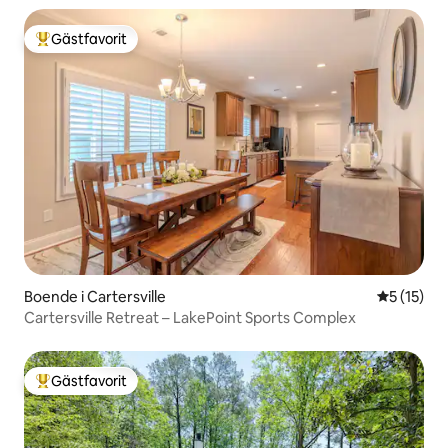
Gästfavorit
Populär gästfavorit
Boende i Cartersville
5 av 5 i g
5 (15)
Cartersville Retreat – LakePoint Sports Complex
Gästfavorit
Populär gästfavorit