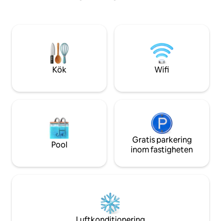
älskling. Varje rum har sitt eget
från varje fönster
inredningstema, master suite är
av emun, kalkoner
OTROLIG, och huset har massor för att
som strövar omkring 
hålla dig underhållen som pool, spel,
lugnt och privat,
Starlink Wifi och dish network. Vi har
till East Atlanta Vi
arbetat hårt för att göra vårt hem till ditt
hetaste grannskap
hem.
Kök
Wifi
Gratis parkering
Pool
inom fastigheten
Luftkonditionering