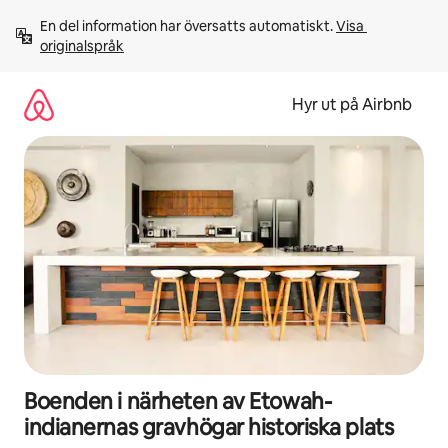
Hoppa
En del information har översatts automatiskt. 
Visa 
till
originalspråk
innehåll
Hyr ut på Airbnb
Boenden i närheten av Etowah-
indianernas gravhögar historiska plats