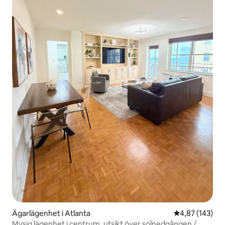
Ägarlägenhet i Atlanta
4,87 av 5 i ge
4,87 (143)
Mysig lägenhet i centrum, utsikt över solnedgången /