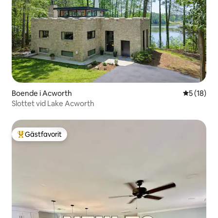
Boende i Acworth
5 av 5 i g
5 (18)
Slottet vid Lake Acworth
Gästfavorit
Populär gästfavorit