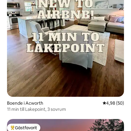
Boende i Acworth
4,98 av 5 i g
4,98 (50)
11 min till Lakepoint, 3 sovrum
Gästfavorit
Populär gästfavorit