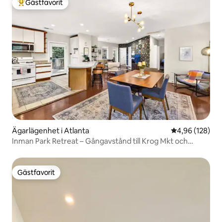
Gästfavorit
Populär gästfavorit
Ägarlägenhet i Atlanta
4,96 av 5 i ge
4,96 (128)
Inman Park Retreat – Gångavstånd till Krog Mkt och
Beltline
Gästfavorit
Gästfavorit