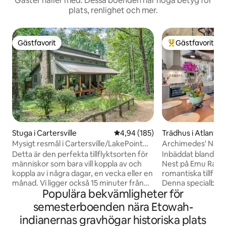
Gäster håller med: Dessa boenden har höga betyg för
plats, renlighet och mer.
Gästfavorit
Gästfavorit
Gästfavorit
Populär gästfavor
Stuga i Cartersville
4,94 av 5 i genomsnittligt bety
4,94 (185)
Trädhus i Atlanta
Mysigt resmål i Cartersville/LakePoint
Archimedes' Nest
Sports
Detta är den perfekta tillflyktsorten för
Inbäddat bland tr
människor som bara vill koppla av och
Nest på Emu Ranch
koppla av i några dagar, en vecka eller en
romantiska tillfly
månad. Vi ligger också 15 minuter från
Denna specialbyg
Populära bekvämligheter för
Lakepoint Sports Complex. Tillräckligt
utformats för avko
stort för att vara värd för en
komplett med spec
semesterboenden nära Etowah-
familjeåterförening, men tillräckligt
för att göra din v
indianernas gravhögar historiska plats
mysigt för en romantisk helg med din
utsikt över trädto