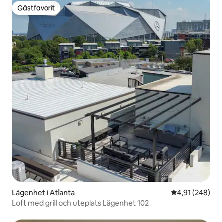
Gästfavorit
Gästfavorit
Lägenhet i Atlanta
4,91 av 5 i ge
4,91 (248)
Loft med grill och uteplats Lägenhet 102