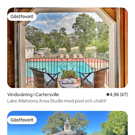
Gästfavorit
Gästfavorit
Vindsvåning i Cartersville
4,96 av 5 i g
4,96 (47)
Lake Allatoona Area Studio med pool och utsikt!
Gästfavorit
Gästfavorit