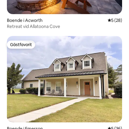
Boende i Acworth
5 av 5 i g
5 (28)
Retreat vid Allatoona Cove
Gästfavorit
Gästfavorit
Boende i Emerson
5 av 5 i g
5 (36)