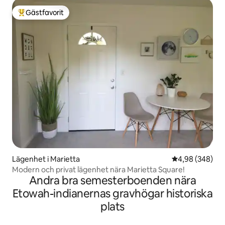
Gästfavorit
Populär gästfavorit
Lägenhet i Marietta
4,98 av 5 i ge
4,98 (348)
Modern och privat lägenhet nära Marietta Square!
Andra bra semesterboenden nära
Etowah-indianernas gravhögar historiska
plats