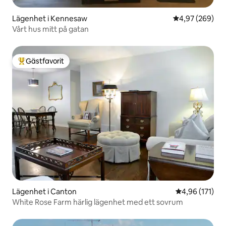
Lägenhet i Kennesaw
4,97 av 5 i ge
4,97 (269)
Vårt hus mitt på gatan
Gästfavorit
Populär gästfavorit
Lägenhet i Canton
4,96 av 5 i ge
4,96 (171)
White Rose Farm härlig lägenhet med ett sovrum