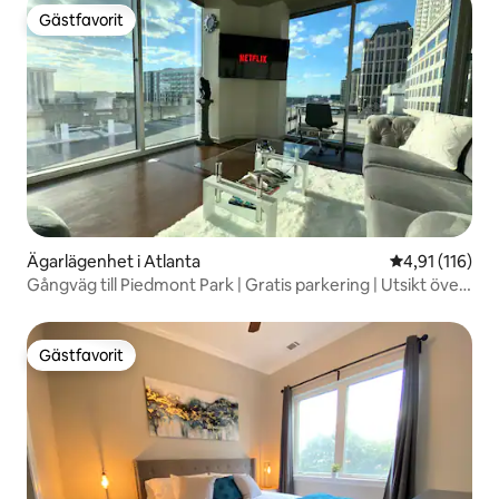
Gästfavorit
Gästfavorit
Ägarlägenhet i Atlanta
4,91 av 5 i g
4,91 (116)
Gångväg till Piedmont Park | Gratis parkering | Utsikt över
staden
Gästfavorit
Gästfavorit