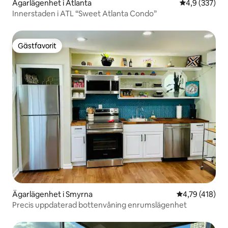
Ägarlägenhet i Atlanta
4,9 av 5 i ge
4,9 (337)
Innerstaden i ATL “Sweet Atlanta Condo”
Gästfavorit
Gästfavorit
Ägarlägenhet i Smyrna
4,79 av 5 i ge
4,79 (418)
Precis uppdaterad bottenvåning enrumslägenhet