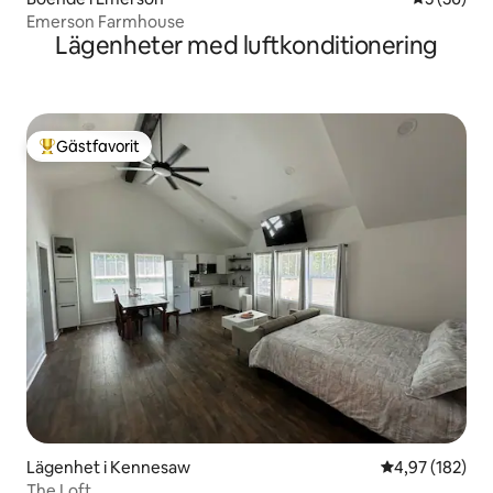
Emerson Farmhouse
Lägenheter med luftkonditionering
Gästfavorit
Populär gästfavorit
Lägenhet i Kennesaw
4,97 av 5 i ge
4,97 (182)
The Loft