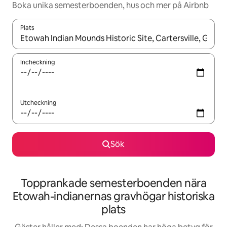
Boka unika semesterboenden, hus och mer på Airbnb
Plats
När resultaten är tillgängliga kan du navigera med upp- och ned
Incheckning
Utcheckning
Sök
Topprankade semesterboenden nära
Etowah-indianernas gravhögar historiska
plats