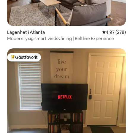
Lägenhet i Atlanta
4,97 av 5 i ge
4,97 (278)
Modern lyxig smart vindsvåning | Beltline Experience
Gästfavorit
Populär gästfavorit