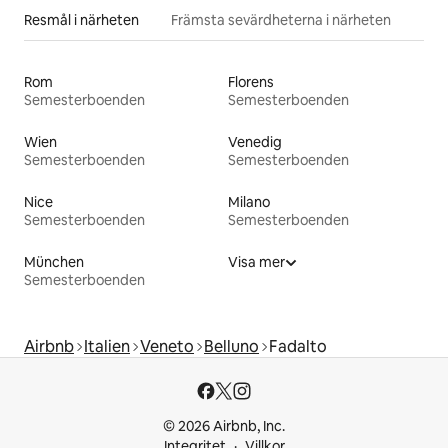
Resmål i närheten
Främsta sevärdheterna i närheten
Rom
Florens
Semesterboenden
Semesterboenden
Wien
Venedig
Semesterboenden
Semesterboenden
Nice
Milano
Semesterboenden
Semesterboenden
München
Visa mer
Semesterboenden
Airbnb
Italien
Veneto
Belluno
Fadalto
© 2026 Airbnb, Inc.
Integritet
Villkor