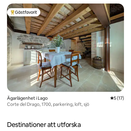
Gästfavorit
Populär gästfavorit
Ägarlägenhet i Lago
5 av 5 i g
5 (17)
Corte del Drago, 1700, parkering, loft, sjö
Destinationer att utforska