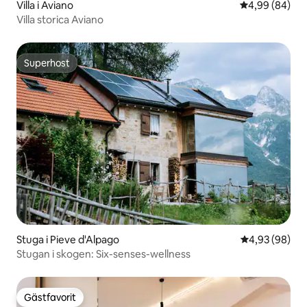
Villa i Aviano
4,99 av 5 i g
4,99 (84)
Villa storica Aviano
Superhost
Superhost
Stuga i Pieve d'Alpago
4,93 av 5 i g
4,93 (98)
Stugan i skogen: Six-senses-wellness
Gästfavorit
Gästfavorit