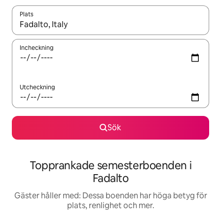
Plats
När resultaten är tillgängliga kan du navigera med upp- och ned
Incheckning
Utcheckning
Sök
Topprankade semesterboenden i
Fadalto
Gäster håller med: Dessa boenden har höga betyg för
plats, renlighet och mer.