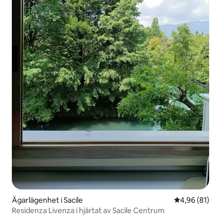
Ägarlägenhet i Sacile
4,96 av 5 i g
4,96 (81)
Residenza Livenza i hjärtat av Sacile Centrum