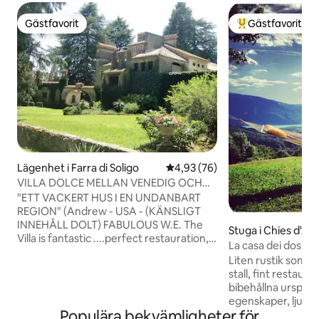
Gästfavorit
Gästfavorit
Gästfavorit
Populär gästfavor
Lägenhet i Farra di Soligo
4,93 av 5 i genomsnittligt bet
4,93 (76)
VILLA DOLCE MELLAN VENEDIG OCH
DOLOMITERNA "PROSECCO-
"ETT VACKERT HUS I EN UNDANBART
OMRÅDET"
REGION" (Andrew - USA - (KÄNSLIGT
INNEHÅLL DOLT) FABULOUS W.E. The
Stuga i Chies d'Al
Villa is fantastic ....perfect restauration,
La casa dei dos cu
fantastic details and antic furniture
Liten rustik som 
(Giulio - AUS - (KÄNSLIGT INNEHÅLL
stall, fint restaure
DOLT) VACKERT!!! Drömhus (Nicola - I -
bibehållna ursprun
(KÄNSLIGT INNEHÅLL DOLT) "Villa
egenskaper, ljust
Dolce" är ett stort hus av arkitektoniskt
Populära bekvämligheter för
bottenvåningen fi