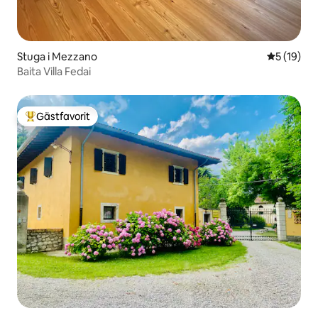
Stuga i Mezzano
5 av 5 i g
5 (19)
Baita Villa Fedai
Gästfavorit
Populär gästfavorit