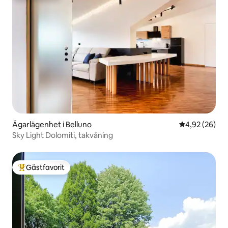
Ägarlägenhet i Belluno
4,92 av 5 i g
4,92 (26)
Sky Light Dolomiti, takvåning
Gästfavorit
Populär gästfavorit