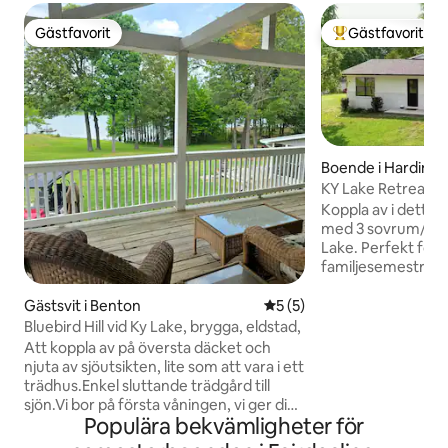
Gästfavorit
Gästfavorit
Gästfavorit
Populär gästfavor
Boende i Hardin
KY Lake Retreat • 3
marinan + fiske
Koppla av i detta
med 3 sovrum/2 b
Lake. Perfekt för f
familjesemestrar,
parkering och enkel
och småbåtshamnar
Gästsvit i Benton
5 av 5 i genomsnittligt b
5 (5)
bekvämt boende, et
Bluebird Hill vid Ky Lake, brygga, eldstad,
och ett lugnt områ
Att koppla av på översta däcket och
dag på vattnet ell
njuta av sjöutsikten, lite som att vara i ett
restauranger och 
trädhus.Enkel sluttande trädgård till
Passar utmärkt för
sjön.Vi bor på första våningen, vi ger dig
och helgresor. Tid
Populära bekvämligheter för
fullständig avskildhet, vi älskar att träffa
Airbnb-boende m
nya gäster och säga hej snabbt och svara