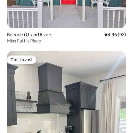
Boende i Grand Rivers
4,96 av 5 i g
4,96 (93)
Miss Patti's Place
Gästfavorit
Gästfavorit