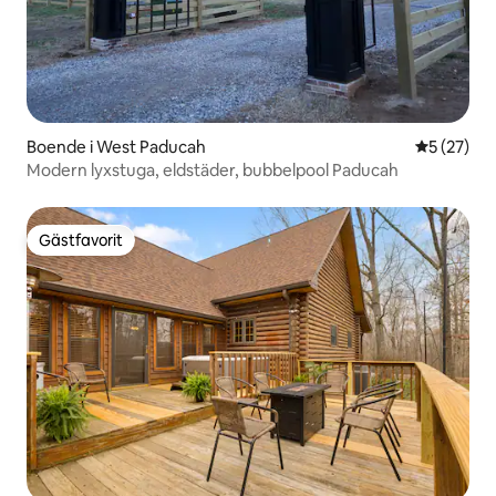
Boende i West Paducah
5 av 5 i g
5 (27)
Modern lyxstuga, eldstäder, bubbelpool Paducah
Gästfavorit
Gästfavorit