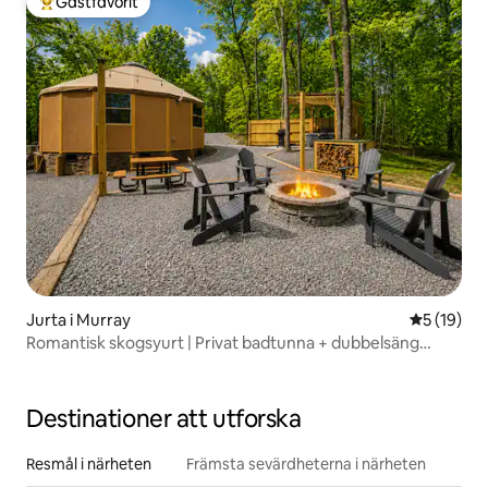
Gästfavorit
Populär gästfavorit
Jurta i Murray
5 av 5 i g
5 (19)
Romantisk skogsyurt | Privat badtunna + dubbelsäng
(King)
Destinationer att utforska
Resmål i närheten
Främsta sevärdheterna i närheten