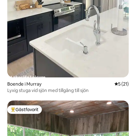
Boende i Murray
5 av 5 i g
5 (21)
Lyxig stuga vid sjön med tillgång till sjön
Gästfavorit
Populär gästfavorit