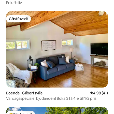
Friluftsliv
Gästfavorit
Gästfavorit
Boende i Gilbertsville
4,98 av 5 i g
4,98 (41)
Vardagsspecialerbjudanden! Boka 3 få 4:e till 1/2 pris