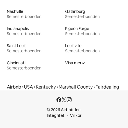
Nashville
Gatlinburg
Semesterboenden
Semesterboenden
Indianapolis
Pigeon Forge
Semesterboenden
Semesterboenden
Saint Louis
Louisville
Semesterboenden
Semesterboenden
Cincinnati
Visa mer
Semesterboenden
Airbnb
USA
Kentucky
Marshall County
Fairdealing
© 2026 Airbnb, Inc.
Integritet
Villkor