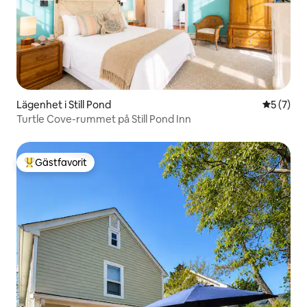
Lägenhet i Still Pond
5 av 5 i 
5 (7)
Turtle Cove-rummet på Still Pond Inn
Gästfavorit
Populär gästfavorit