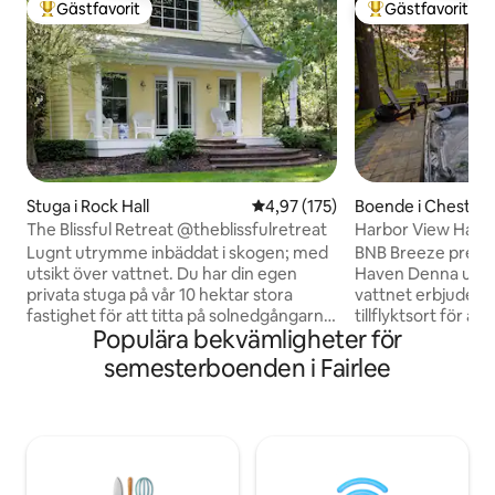
Gästfavorit
Gästfavorit
Populär gästfavorit
Populär gästfavor
Stuga i Rock Hall
4,97 av 5 i genomsnittligt bet
4,97 (175)
Boende i Chester
The Blissful Retreat @theblissfulretreat
Harbor View Have
bubbelpool + bryg
Lugnt utrymme inbäddat i skogen; med
BNB Breeze prese
utsikt över vattnet. Du har din egen
Haven Denna utsök
privata stuga på vår 10 hektar stora
vattnet erbjuder 
fastighet för att titta på solnedgångarna
tillflyktsort för at
Populära bekvämligheter för
och njuta av naturen runt omkring. Du
om med fantastisk
kommer att se rådjur, kaniner, grodor,
önskvärda funktio
semesterboenden i Fairlee
sköldpaddor, fåglar och så mycket mer
läge vid vattnet er
från den härliga verandan! Som
boende en pittores
sjuksköterska kan jag garantera att vårt
av och njuta av n
utrymme alltid har rengjorts och
lista över bekväml
sanerats enligt högsta standard,
Badtunna 🔥 Gassp
regelbunden användning av ett ozonljus.
espressomaskin 🚤