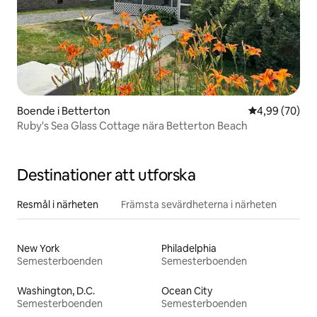
Boende i Betterton
4,99 av 5 i g
4,99 (70)
Ruby's Sea Glass Cottage nära Betterton Beach
Destinationer att utforska
Resmål i närheten
Främsta sevärdheterna i närheten
New York
Philadelphia
Semesterboenden
Semesterboenden
Washington, D.C.
Ocean City
Semesterboenden
Semesterboenden