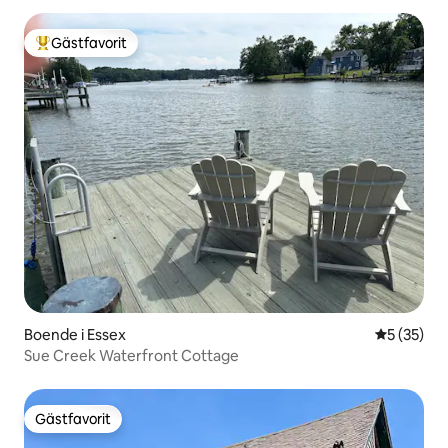
Gästfavorit
Populär gästfavorit
Boende i Essex
5 av 5 i g
5 (35)
Sue Creek Waterfront Cottage
Gästfavorit
Gästfavorit