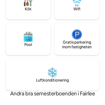
Kolla in oss på insta för mer lycka —
kajaker 🚴 Cyklar 
theblissfulretreat och FB —
Pingisbord Utsikt
Kök
Wifi
theblissfulretreatrockhall
Gratis parkering
Pool
inom fastigheten
Luftkonditionering
Andra bra semesterboenden i Fairlee