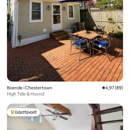
Boende i Chestertown
4,97 av 5 i g
4,97 (89)
High Tide & Hound
Gästfavorit
Populär gästfavorit