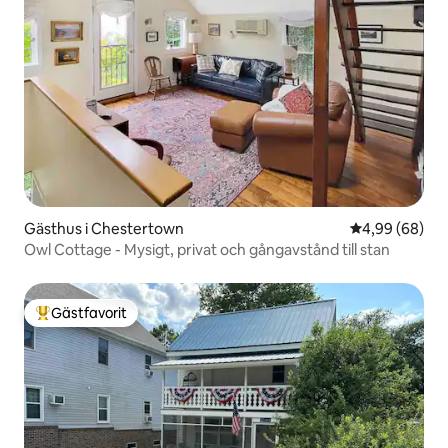
Gästhus i Chestertown
4,99 av 5 i g
4,99 (68)
Owl Cottage - Mysigt, privat och gångavstånd till stan
Gästfavorit
Populär gästfavorit