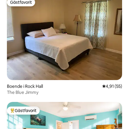
Gästfavorit
Gästfavorit
Boende i Rock Hall
4,91 av 5 i g
4,91 (55)
The Blue Jimmy
Gästfavorit
Populär gästfavorit