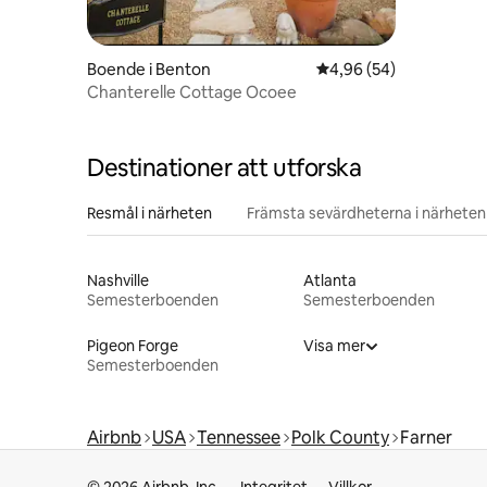
Boende i Benton
4,96 av 5 i genomsnit
4,96 (54)
Chanterelle Cottage Ocoee
Destinationer att utforska
Resmål i närheten
Främsta sevärdheterna i närheten
Nashville
Atlanta
Semesterboenden
Semesterboenden
Pigeon Forge
Visa mer
Semesterboenden
Airbnb
USA
Tennessee
Polk County
Farner