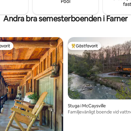
Pool
fas
Andra bra semesterboenden i Farner
avorit
Gästfavorit
gästfavorit
Populär gästfavorit
tligt betyg, 31 omdömen
Stuga i McCaysville
Familjevänligt boende vid vatt
bubbelpool och bastu