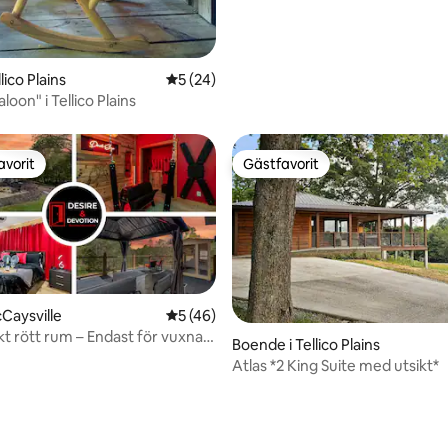
lico Plains
5 av 5 i genomsnittligt betyg, 24 omdöm
5 (24)
loon" i Tellico Plains
avorit
Gästfavorit
gästfavorit
Gästfavorit
cCaysville
5 av 5 i genomsnittligt betyg, 46 omdöm
5 (46)
t rött rum – Endast för vuxna
Boende i Tellico Plains
Atlas *2 King Suite med utsikt*