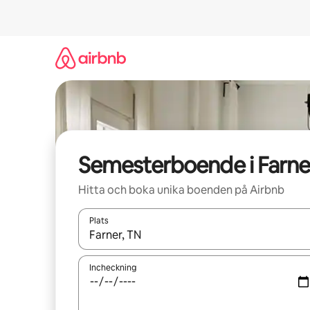
Hoppa
till
innehåll
Semesterboende i Farne
Hitta och boka unika boenden på Airbnb
Plats
När resultaten är tillgängliga kan du navigera me
Incheckning