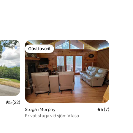
en
Gästfavorit
Gästfavorit
en
5 av 5 i genomsnittligt betyg, 22 omdömen
5 (22)
Stuga i Murphy
5 av 5 i genomsni
5 (7)
Privat stuga vid sjön: Vilasa