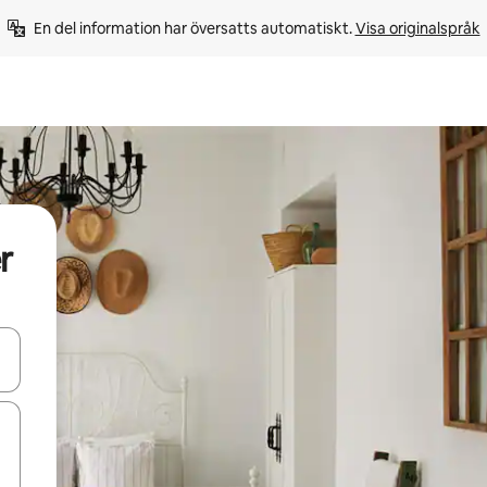
En del information har översatts automatiskt. 
Visa originalspråk
r
d upp- och nedåtpilarna eller utforska genom att trycka eller svepa.