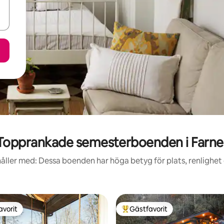
Topprankade semesterboenden i Farne
åller med: Dessa boenden har höga betyg för plats, renlighet
avorit
Gästfavorit
gästfavorit
Populär gästfavorit