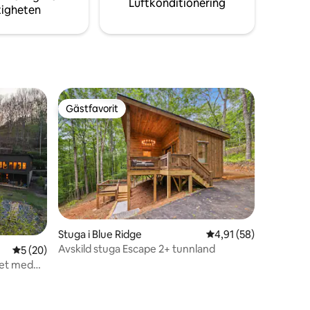
Luftkonditionering
tigheten
Gästfavorit
Gästfavorit
Stuga i Blue Ridge
4,91 av 5 i genomsnit
4,91 (58)
Avskild stuga Escape 2+ tunnland
5 av 5 i genomsnittligt betyg, 20 omdömen
5 (20)
net med