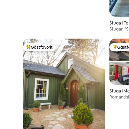
Stuga i Tel
Stugan "Sa
Gästfavorit
Gästf
Populär gästfavorit
Populär 
Stuga i M
Romantisk
par