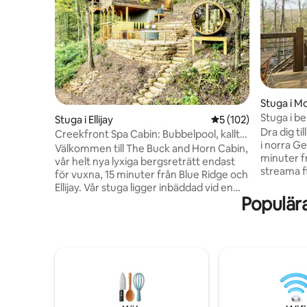
Stuga i M
Stuga i b
Stuga i Ellijay
5 av 5 i genomsnitt
5 (102)
Husdjur 
Dra dig ti
Creekfront Spa Cabin: Bubbelpool, kallt
i norra G
dopp, bastu
Välkommen till The Buck and Horn Cabin,
minuter fr
vår helt nya lyxiga bergsreträtt endast
streama f
för vuxna, 15 minuter från Blue Ridge och
höghastig
Ellijay. Vår stuga ligger inbäddad vid en
ta med din
Populär
bäck med en privat stig till en lugn sjö och
djurvänlig
är utformad för välbefinnande, romantik
med ett v
och avkoppling. Njut av panoramautsikt
öppen spis
över bergen och varva ner med
bekväm som
bekvämligheter som är utformade för
utomhusä
komfort: * Tunnbastu * Kallt dopp *
och vingå
Bubbelpool * Eldstad * Två king size-
promenad
sängar * Spa-morgonrockar *
bergsutsikt. Boka nu för en of
Yogamattor och meditationsdäck *