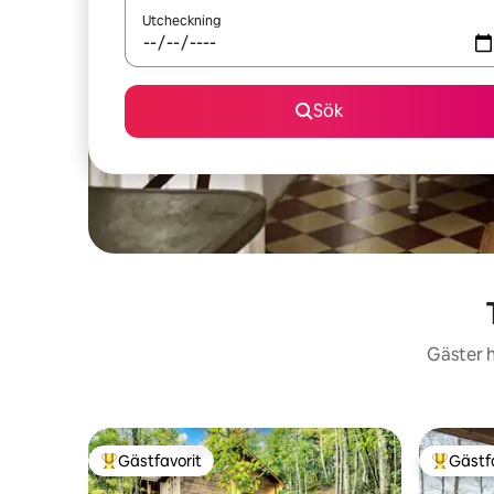
Utcheckning
Sök
Gäster h
Gästfavorit
Gästf
Populär gästfavorit
Populär 