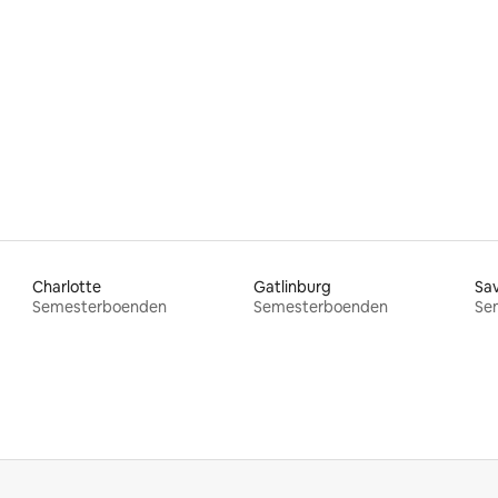
tligt betyg, 54 omdömen
Charlotte
Gatlinburg
Sa
Semesterboenden
Semesterboenden
Se