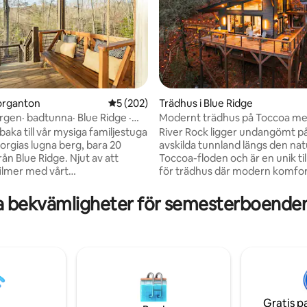
organton
5 av 5 i genomsnittligt betyg, 202 omdöm
5 (202)
Trädhus i Blue Ridge
ergen· badtunna· Blue Ridge ·
Modernt trädhus på Toccoa m
ligt betyg, 102 omdömen
välkomna
vattenfall + bubbelpool
llbaka till vår mysiga familjestuga
River Rock ligger undangömt på
eorgias lugna berg, bara 20
avskilda tunnland längs den na
ån Blue Ridge. Njut av att
Toccoa-floden och är en unik til
ilmer med vårt
för trädhus där modern komfo
hetsinternet från Starlink och
naturen. Med genomtänkt inre
a husdjur – vår stuga är
expansivt utomhusutrymme er
a bekvämligheter för semesterboenden 
. Vår stuga är fullt utrustad,
detta boende en lugn blandnin
älutrustat kök och en mysig
komfort och lugn lyx. Vakna till
 för att göra din vistelse så
naturligt ljus, njut av åsynen oc
 möjligt. Nära till
floden, eller varva ner vid elde
ventyr som tubing, vandring
stjärnorna — allt omgivet av n
rdar. Perfekt för natursköna
skönhet, särskilt magisk på vinter
er med säsongsbetonad
gärna vara värd för dig – boka d
örglömlig
vistelse.
Gratis p