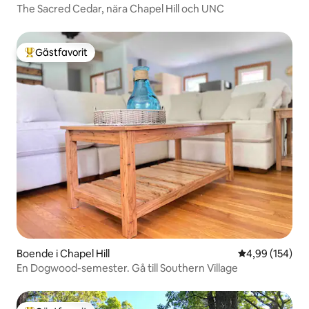
The Sacred Cedar, nära Chapel Hill och UNC
Gästfavorit
Populär gästfavorit
Boende i Chapel Hill
4,99 av 5 i ge
4,99 (154)
En Dogwood-semester. Gå till Southern Village