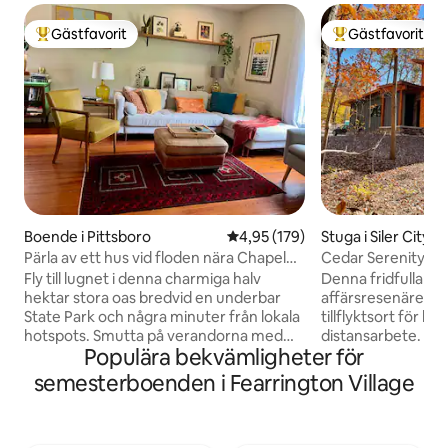
Gästfavorit
Gästfavorit
Populär gästfavorit
Populär gästfavor
Boende i Pittsboro
4,95 av 5 i genomsnittligt bet
4,95 (179)
Stuga i Siler City
Pärla av ett hus vid floden nära Chapel
Cedar Serenity – P
Hill
tillflyktsställe
Fly till lugnet i denna charmiga halv
Denna fridfulla til
hektar stora oas bredvid en underbar
affärsresenärer e
State Park och några minuter från lokala
tillflyktsort för bå
hotspots. Smutta på verandorna med
distansarbete. Sjun
Populära bekvämligheter för
utsikt över frodiga trädgårdar. Slappna
dubbelsäng, fräsch
av under ekens skuggiga skugga. Kliv in
stora duschen med
semesterboenden i Fearrington Village
till ursprungliga trägolv, ett modernt kök,
duschhuvuden och
mysiga sängar och konstnärliga detaljer
avskärmade verand
överallt. Oavsett om du är ensam eller
kvällsbad i bubbel