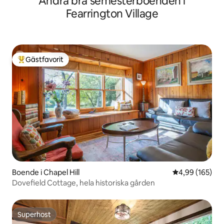
Andra bra semesterboenden i
Fearrington Village
Gästfavorit
Populär gästfavorit
Boende i Chapel Hill
4,99 av 5 i ge
4,99 (165)
Dovefield Cottage, hela historiska gården
Superhost
Superhost