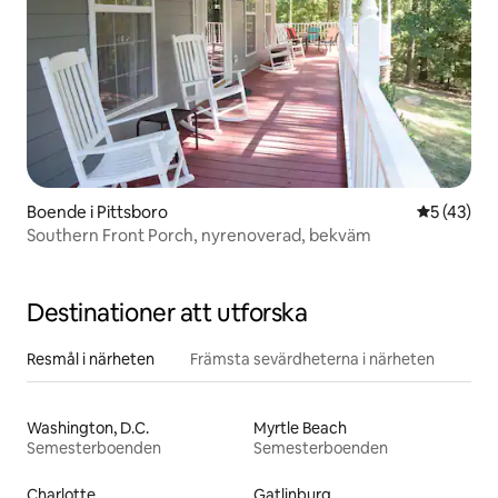
Boende i Pittsboro
5 av 5 i g
5 (43)
Southern Front Porch, nyrenoverad, bekväm
Destinationer att utforska
Resmål i närheten
Främsta sevärdheterna i närheten
Washington, D.C.
Myrtle Beach
Semesterboenden
Semesterboenden
Charlotte
Gatlinburg