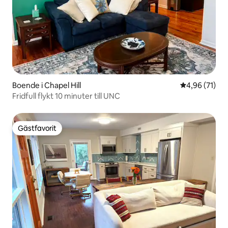
Boende i Chapel Hill
4,96 av 5 i g
4,96 (71)
Fridfull flykt 10 minuter till UNC
Gästfavorit
Gästfavorit