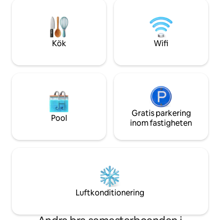
samlas med nära och kära, omger denna
uteplats. Med hög
unika tillflyktsort i Bynum dig med lugn.
och en avskild milj
Promenera till flodstranden eller genom
det en enkel tillf
den häftiga staden och låt de rullande
en värld bort i C
strömmarna lugna din själ.
bara 15 minuter fr
Kök
Wifi
Gratis parkering
Pool
inom fastigheten
Luftkonditionering