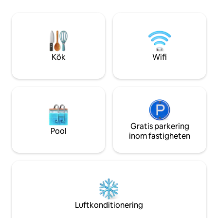
är mycket rymlig 
fruktträdgård, gräsmatta och
utrymme för fysiska
blomsterträdgård, det har en stor pool
basket, volleyboll,
och varmvattenjakuzzi. Under
trädkoja, och efte
vintermånaderna är SPA-RUMMET med
stationerade nära
uppvärmd Jakuzzi öppet.
Kök
Wifi
Gratis parkering
Pool
inom fastigheten
Luftkonditionering