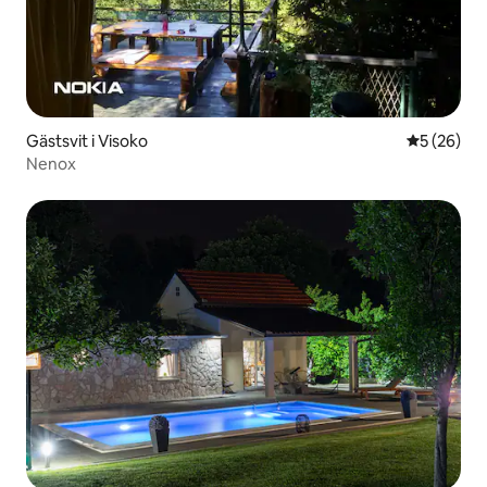
Gästsvit i Visoko
5 av 5 i g
5 (26)
Nenox