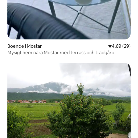
Boende i Mostar
4,69 av 5 i g
4,69 (29)
Mysigt hem nära Mostar med terrass och trädgård