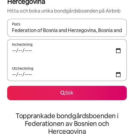
Hercegovina
Hitta och boka unika bondgårdsboenden på Airbnb
Plats
När resultaten är tillgängliga kan du navigera med upp- och ned
Incheckning
Utcheckning
Sök
Topprankade bondgårdsboenden i
Federationen av Bosnien och
Hercegovina