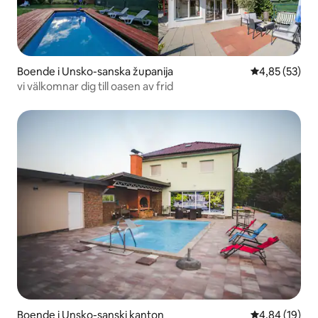
Boende i Unsko-sanska županija
4,85 av 5 i g
4,85 (53)
vi välkomnar dig till oasen av frid
Boende i Unsko-sanski kanton
4,84 av 5 i g
4,84 (19)