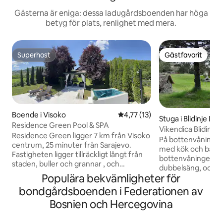
Gästerna är eniga: dessa ladugårdsboenden har höga
betyg för plats, renlighet med mera.
Superhost
Gästfavorit
Superhost
Gästfavorit
Boende i Visoko
4,77 av 5 i genomsnittligt be
4,77 (13)
Stuga i Blidinje Lak
Residence Green Pool & SPA
Vikendica Blidinje
Residence Green ligger 7 km från Visoko
På bottenvåningen
centrum, 25 minuter från Sarajevo.
med kök och badr
Fastigheten ligger tillräckligt långt från
bottenvåningen f
staden, buller och grannar , och
dubbelsäng, och p
atmosfären är lugn och idyllisk.
Populära bekvämligheter för
dubbelsäng och tv
Avståndet till solens pyramide är 30
Längs vardagsrum
bondgårdsboenden i Federationen av
minuters trevlig promenad ,och på bara
ingång finns en t
40 minuter kan du nå Tunnel Ravne , kan
Bosnien och Hercegovina
Inredningen av hus
du nå det 7 minuter med bil.
på vintern är det
Semesterhuset är omgivet av grönska,