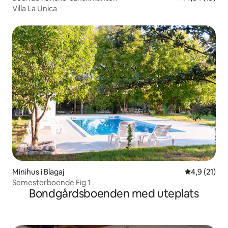
Villa La Unica
Minihus i Blagaj
4,9 av 5 i g
4,9 (21)
Semesterboende Fig 1
Bondgårdsboenden med uteplats