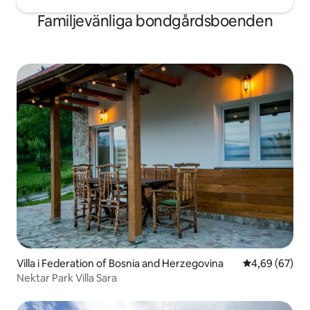
Familjevänliga bondgårdsboenden
Villa i Federation of Bosnia and Herzegovina
4,69 av 5 i g
4,69 (67)
Nektar Park Villa Sara