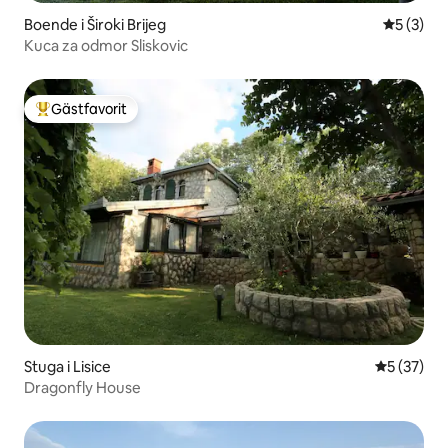
Boende i Široki Brijeg
5 av 5 i 
5 (3)
Kuca za odmor Sliskovic
Gästfavorit
Populär gästfavorit
Stuga i Lisice
5 av 5 i g
5 (37)
Dragonfly House