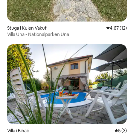
Stuga i Kulen Vakuf
4,67 av 5 i g
4,67 (12)
Villa Una - Nationalparken Una
Villa i Bihać
5 av 5 i 
5 (3)