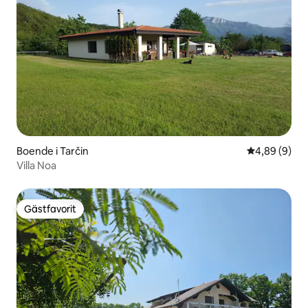
Boende i Tarčin
4,89 av 5 i 
4,89 (9)
Villa Noa
Gästfavorit
Gästfavorit