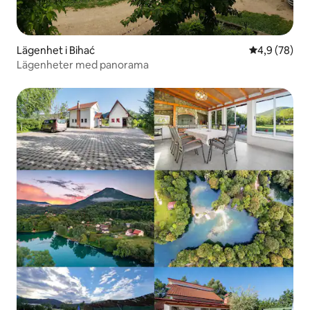
Lägenhet i Bihać
4,9 av 5 i g
4,9 (78)
Lägenheter med panorama