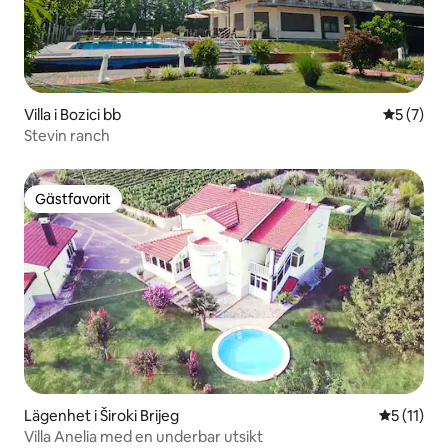
Villa i Bozici bb
5 av 5 i 
5 (7)
Stevin ranch
Gästfavorit
Gästfavorit
Lägenhet i Široki Brijeg
5 av 5 i 
5 (11)
Villa Anelia med en underbar utsikt