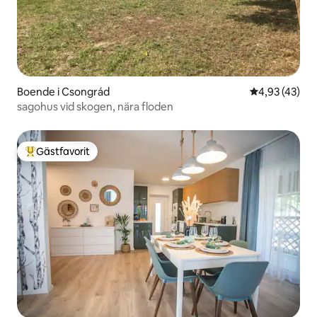
Boende i Csongrád
4,93 av 5 i g
4,93 (43)
sagohus vid skogen, nära floden
Gästfavorit
Populär gästfavorit