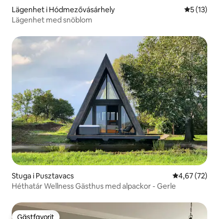
Lägenhet i Hódmezővásárhely
5 av 5 i g
5 (13)
Lägenhet med snöblom
Stuga i Pusztavacs
4,67 av 5 i g
4,67 (72)
Héthatár Wellness Gästhus med alpackor - Gerle
Gästfavorit