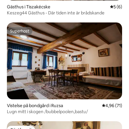
Gästhus i Tiszakécske
5 av 5 i 
5 (6)
Keszeg44 Gästhus - Där tiden inte är brådskande
Superhost
Superhost
Vistelse på bondgård i Ruzsa
4,96 av 5 i g
4,96 (71)
Lugn mitt i skogen /bubbelpoolen,bastu/