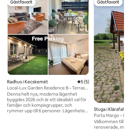
Gästfavorit
Gästfavorit
Gästfavorit
Gästfavorit
Radhus i Kecskemét
5 av 5 i genomsnittligt b
5 (5)
Local-Lux Garden Residence B • Terrass
• Grill
Denna helt nya, moderna lägenhet
byggdes 2026 och är ett idealiskt val för
familjer och kompisgrupper, och
Stuga i Klárafalva
rymmer upp till 6 personer. Lägenheten
Porta Margo – Mys
har ett vardagsrum och 2 separata
Szeged
Välkommen till vå
sovrum, vilket ger ett bekvämt och väl
renoverade, mysig
avskilt utrymme för avkoppling. Den