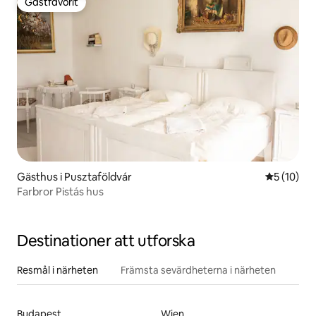
Gästfavorit
Gästfavorit
Gästhus i Pusztaföldvár
5 av 5 i g
5 (10)
Farbror Pistás hus
Destinationer att utforska
Resmål i närheten
Främsta sevärdheterna i närheten
Budapest
Wien