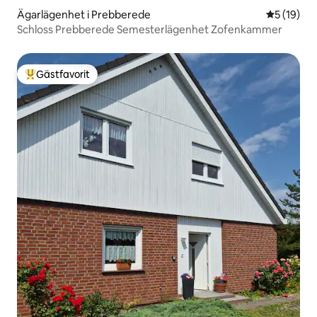
Ägarlägenhet i Prebberede
5 av 5 i g
5 (19)
Schloss Prebberede Semesterlägenhet Zofenkammer
Gästfavorit
Populär gästfavorit