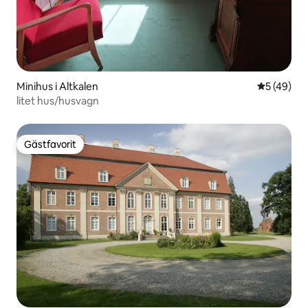
Minihus i Altkalen
5 av 5 i g
5 (49)
litet hus/husvagn
Gästfavorit
Gästfavorit