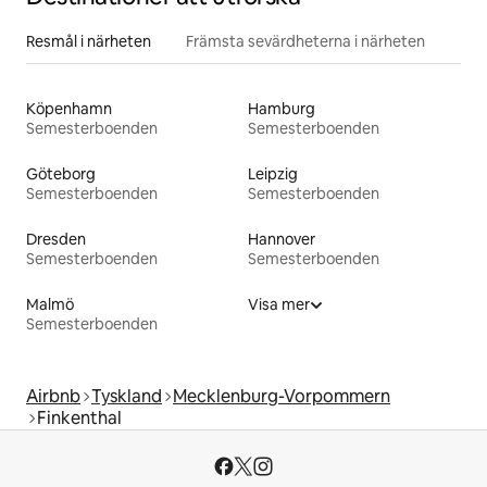
Resmål i närheten
Främsta sevärdheterna i närheten
Köpenhamn
Hamburg
Semesterboenden
Semesterboenden
Göteborg
Leipzig
Semesterboenden
Semesterboenden
Dresden
Hannover
Semesterboenden
Semesterboenden
Malmö
Visa mer
Semesterboenden
Airbnb
Tyskland
Mecklenburg-Vorpommern
Finkenthal