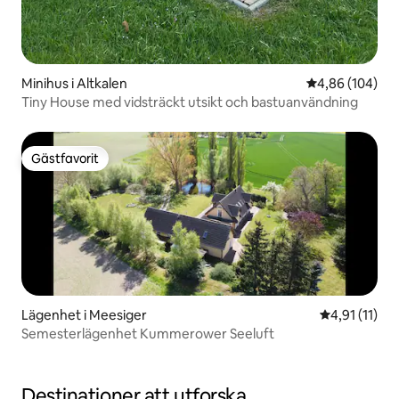
Minihus i Altkalen
4,86 av 5 i ge
4,86 (104)
Tiny House med vidsträckt utsikt och bastuanvändning
Gästfavorit
Gästfavorit
Lägenhet i Meesiger
4,91 av 5 i 
4,91 (11)
Semesterlägenhet Kummerower Seeluft
Destinationer att utforska