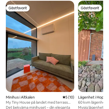
Gästfavorit
Gästfavorit
Gästfavorit
Gästfavorit
Minihus i Altkalen
5 av 5 i genomsnittligt be
5 (10)
Lägenhet i Hoppe
My Tiny House på landet med terrass
60 kvm lägenhet i
och bastu
Det bekväma minihuset – din eleganta
Mysig lägenhet me