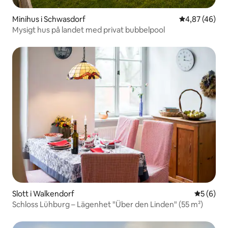
Minihus i Schwasdorf
4,87 av 5 i g
4,87 (46)
Mysigt hus på landet med privat bubbelpool
Slott i Walkendorf
5 av 5 i 
5 (6)
Schloss Lühburg – Lägenhet "Über den Linden" (55 m²)