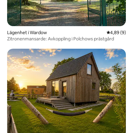
Lägenhet i Wardow
4,89 av 5 i 
4,89 (9)
Zitronenmansarde: Avkoppling i Polchows prästgård