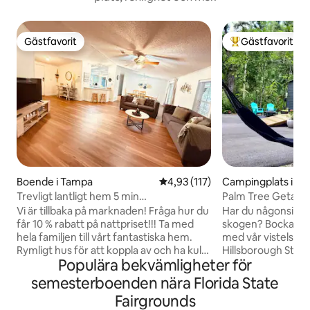
Gästfavorit
Gästfavorit
Gästfavorit
Populär gästfavor
Boende i Tampa
4,93 av 5 i genomsnittligt bet
4,93 (117)
Campingplats i T
sa
Trevligt lantligt hem 5 min
Palm Tree Getaw
amfiteater/mässa
Vi är tillbaka på marknaden! Fråga hur du
Har du någonsin til
får 10 % rabatt på nattpriset!!! Ta med
skogen? Bocka av d
hela familjen till vårt fantastiska hem.
med vår vistelse i
Rymligt hus för att koppla av och ha kul.
Hillsborough State
Populära bekvämligheter för
Perfekt läge centralt för alla Tampa-
PureWow som en a
attraktioner. 2 mil till Hard Rock Casino,
stugorna. Detta moderna, lyxiga minihus
semesterboenden nära Florida State
MidFlorida Amphitheatre, & Florida
har genomtänkt ut
Fairgrounds
Fairgrounds. 10 minuter till Bush
den naturliga skön