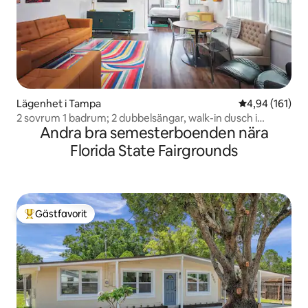
Lägenhet i Tampa
4,94 av 5 i ge
4,94 (161)
2 sovrum 1 badrum; 2 dubbelsängar, walk-in dusch i
Andra bra semesterboenden nära
marmor!
Florida State Fairgrounds
Gästfavorit
Populär gästfavorit