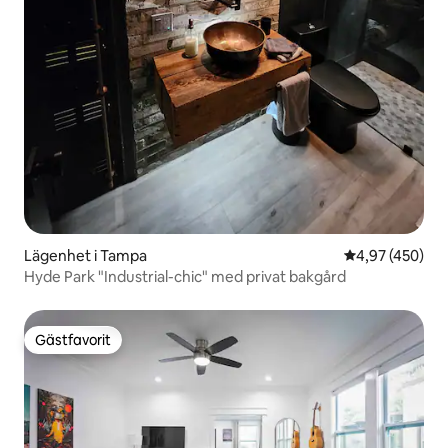
Lägenhet i Tampa
4,97 av 5 i ge
4,97 (450)
Hyde Park "Industrial-chic" med privat bakgård
Gästfavorit
Gästfavorit