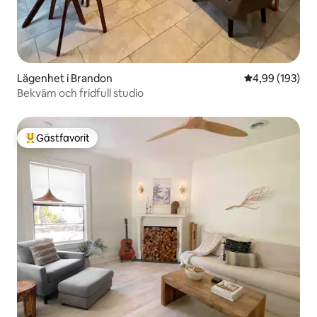
Lägenhet i Brandon
4,99 av 5 i ge
4,99 (193)
Bekväm och fridfull studio
Gästfavorit
Populär gästfavorit