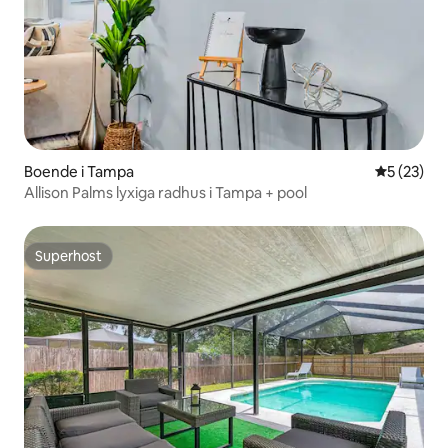
Boende i Tampa
5 av 5 i g
5 (23)
Allison Palms lyxiga radhus i Tampa + pool
Superhost
Superhost