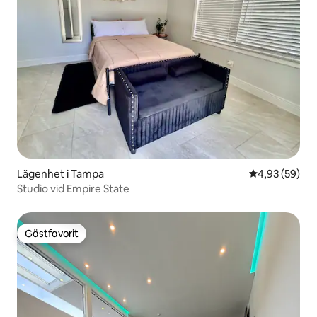
Lägenhet i Tampa
4,93 av 5 i g
4,93 (59)
Studio vid Empire State
Gästfavorit
Gästfavorit