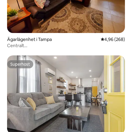
Ägarlägenhet i Tampa
4,96 av 5 i ge
4,96 (268)
Centralt
beläget/Pickleball/Pool/Tvättmaskin/Torktumlare/Roligt
Superhost
Superhost