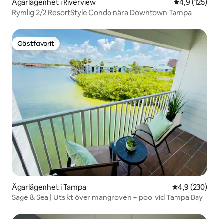
Ägarlägenhet i Riverview
4,9 av 5 i ge
4,9 (125)
Rymlig 2/2 ResortStyle Condo nära Downtown Tampa
Gästfavorit
Gästfavorit
Ägarlägenhet i Tampa
4,9 av 5 i ge
4,9 (230)
Sage & Sea | Utsikt över mangroven + pool vid Tampa Bay