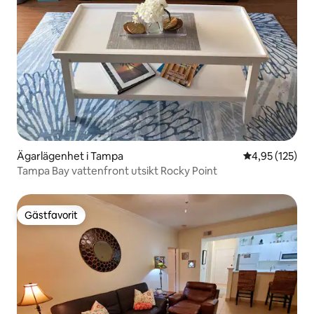
Ägarlägenhet i Tampa
4,95 av 5 i ge
4,95 (125)
Tampa Bay vattenfront utsikt Rocky Point
Gästfavorit
Gästfavorit