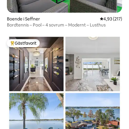
Boende i Seffner
4,93 av 5 i ge
4,93 (217)
Bordtennis – Pool – 4 sovrum – Modernt – Lusthus
Gästfavorit
Populär gästfavorit