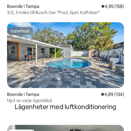
Boende i Tampa
4,95 av 5 i ge
4,95 (158)
3/2, 3 miles till Busch Gar *Pool, Spel, Kaffebar*
Superhost
Superhost
Boende i Tampa
4,89 av 5 i ge
4,89 (134)
Njut av varje ögonblick
Lägenheter med luftkonditionering