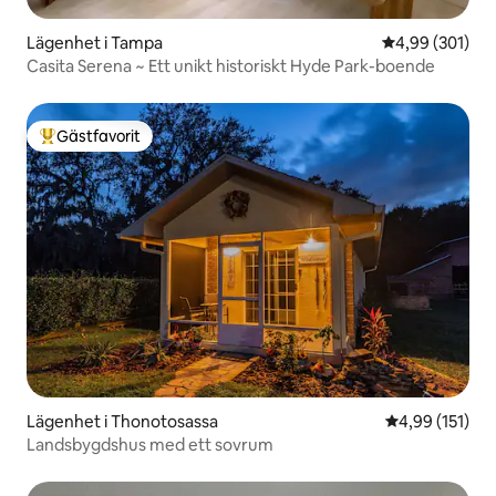
Lägenhet i Tampa
4,99 av 5 i ge
4,99 (301)
Casita Serena ~ Ett unikt historiskt Hyde Park-boende
Gästfavorit
Populär gästfavorit
Lägenhet i Thonotosassa
4,99 av 5 i ge
4,99 (151)
Landsbygdshus med ett sovrum