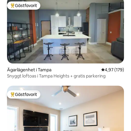
Gästfavorit
Populär gästfavorit
Ägarlägenhet i Tampa
4,97 av 5 i ge
4,97 (179)
Snyggt loftoas i Tampa Heights + gratis parkering
Gästfavorit
Populär gästfavorit