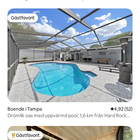
Gästfavorit
Gästfavorit
Boende i Tampa
4,92 av 5 i g
4,92 (52)
Drömlik oas med uppvärmd pool, 1,6 km från Hard Rock
Casino.
Gästfavorit
Populär gästfavorit