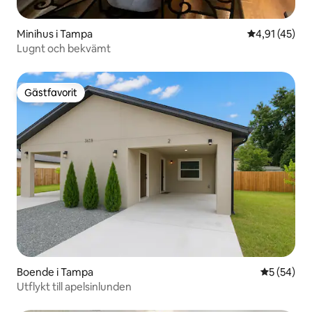
Minihus i Tampa
4,91 av 5 i g
4,91 (45)
Lugnt och bekvämt
Gästfavorit
Gästfavorit
Boende i Tampa
5 av 5 i g
5 (54)
Utflykt till apelsinlunden