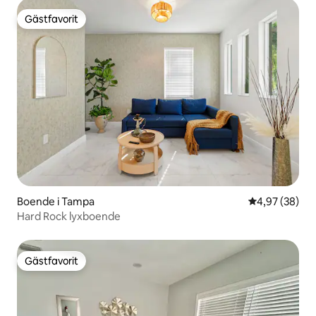
Gästfavorit
Gästfavorit
Boende i Tampa
4,97 av 5 i g
4,97 (38)
Hard Rock lyxboende
Gästfavorit
Gästfavorit