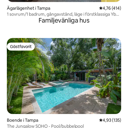
Ägarlägenhet i Tampa
4,76 av 5 i ge
4,76 (414)
1 sovrum/1 badrum, gångavstånd, läge i förstklassiga Ybor
Familjevänliga hus
City
Gästfavorit
Gästfavorit
Boende i Tampa
4,93 av 5 i ge
4,93 (135)
The Jungalow SOHO - Pool/bubbelpool