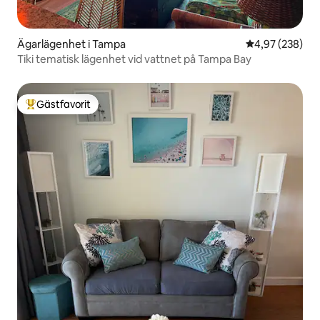
Ägarlägenhet i Tampa
4,97 av 5 i ge
4,97 (238)
Tiki tematisk lägenhet vid vattnet på Tampa Bay
Gästfavorit
Populär gästfavorit