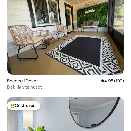
Boende i Dover
4,95 av 5 i ge
4,95 (109)
Det lilla vita huset
Gästfavorit
Populär gästfavorit