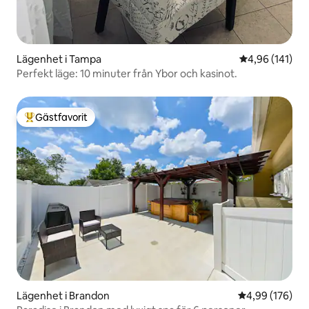
Lägenhet i Tampa
4,96 av 5 i ge
4,96 (141)
Perfekt läge: 10 minuter från Ybor och kasinot.
Gästfavorit
Populär gästfavorit
Lägenhet i Brandon
4,99 av 5 i ge
4,99 (176)