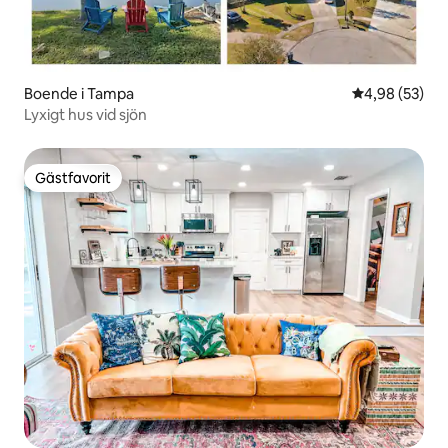
Boende i Tampa
4,98 av 5 i g
4,98 (53)
Lyxigt hus vid sjön
Gästfavorit
Gästfavorit