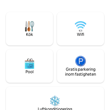
Gardens, Adventure Island, Tampa
av gammal orörd f
Riverwalk och Ybor City. Njut av ett
Glamping när det 
fridfullt landskänsla och trygg
bästa moderna be
grannskap. Tampa Bay stränder ligger
ett fullt utrustat
bara några minuter bort, 45 minuter till
som på ett spa, 5G
Clearwater och St. Pete. 55 miles till
TV och en supertys
Disneyworld.
värme.
Kök
Wifi
Gratis parkering
Pool
inom fastigheten
Luftkonditionering