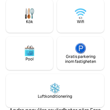
PALACE OCH PAVIL
höghastighets WI-FI också. Vi älskar vår
min Avslutad: 500 meter, 7 minuter
studio och vi hoppas att du också gör
CNAR: 500 meter, 
det! Vi talar FR/EN/ESP
600 m, 9 min ME
km, 22 min METR
Kök
Wifi
meter, 10 minuter
Gratis parkering
Pool
inom fastigheten
Luftkonditionering