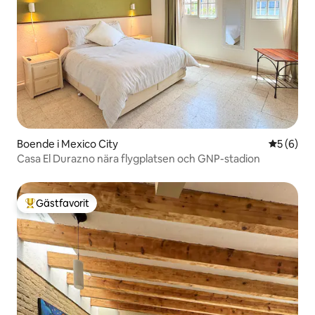
Boende i Mexico City
5 av 5 i 
5 (6)
Casa El Durazno nära flygplatsen och GNP-stadion
Gästfavorit
Populär gästfavorit