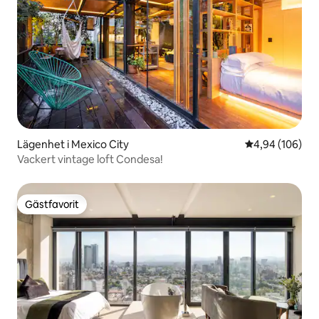
Lägenhet i Mexico City
4,94 av 5 i ge
4,94 (106)
Vackert vintage loft Condesa!
Gästfavorit
Gästfavorit