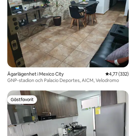
Ägarlägenhet i Mexico City
4,77 av 5 i ge
4,77 (332)
GNP-stadion och Palacio Deportes, AICM, Velodromo
Gästfavorit
Gästfavorit