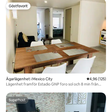
Gästfavorit
Gästfavorit
Ägarlägenhet i Mexico City
4,96 av 5 i ge
4,96 (125)
Lägenhet framför Estadio GNP foro sol och 8 min från
AICM
Superhost
Superhost