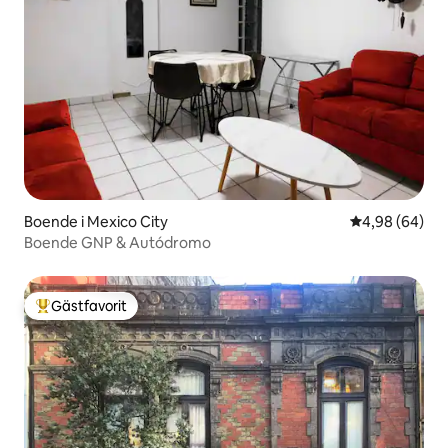
Boende i Mexico City
4,98 av 5 i g
4,98 (64)
Boende GNP & Autódromo
Gästfavorit
Populär gästfavorit