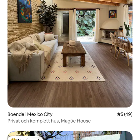
Boende i Mexico City
5 av 5 i g
5 (49)
Privat och komplett hus, Magüe House