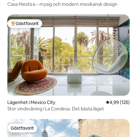
Casa Mestiza – mysig och modern mexikansk design
Gästfavorit
Populär gästfavorit
Lägenhet i Mexico City
4,99 av 5 i ge
4,99 (125)
Stor vindsvåning i La Condesa. Det bästa läget
Gästfavorit
Gästfavorit