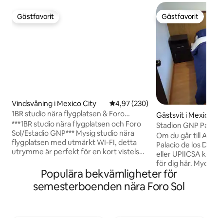
Gästfavorit
Gästfavorit
Gästfavorit
Gästfavorit
Vindsvåning i Mexico City
4,97 av 5 i genomsnittligt bety
4,97 (230)
1BR studio nära flygplatsen & Foro
Gästsvit i Mexico 
Sol/GNP
***1BR studio nära flygplatsen och Foro
Stadion GNP Pala
Sol/Estadio GNP*** Mysig studio nära
Autódromo CNAR 
Om du går till Au
flygplatsen med utmärkt WI-FI, detta
Palacio de los De
utrymme är perfekt för en kort vistelse,
eller UPIICSA komm
mellanlandning i Mexico City eller
för dig här. Mycke
konserter på Foro Sol/Palacio de los
Populära bekvämligheter för
racerbanan. AVSTÅND ATT PROMENERA
Deportes. Ingen parkeringsplats.
AUTODROM OCH 
semesterboenden nära Foro Sol
Beläget bara 10 minuter från flygplatsen
*Puerta 15: 200 me
T1, Foro Sol och busstation (TAPO) och
*Puente Palacio->
bara 20-25 minuter från Centro
min *Puerta 6: 1,9 km,
Histórico och Zócalo med bil. Vi har