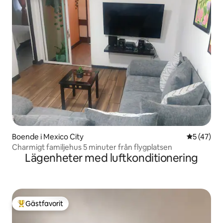
Boende i Mexico City
5 av 5 i g
5 (47)
Charmigt familjehus 5 minuter från flygplatsen
Lägenheter med luftkonditionering
Gästfavorit
Populär gästfavorit