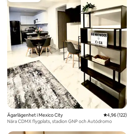
Populär gästfavorit
Ägarlägenhet i Mexico City
4,96 av 5 i ge
4,96 (122)
Nära CDMX flygplats, stadion GNP och Autódromo