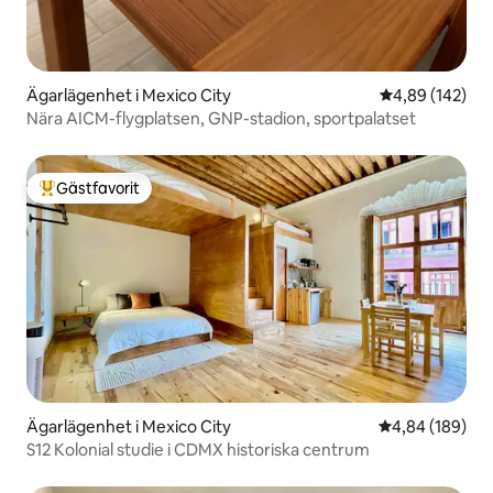
Ägarlägenhet i Mexico City
4,89 av 5 i ge
4,89 (142)
Nära AICM-flygplatsen, GNP-stadion, sportpalatset
Gästfavorit
Populär gästfavorit
Ägarlägenhet i Mexico City
4,84 av 5 i ge
4,84 (189)
S12 Kolonial studie i CDMX historiska centrum