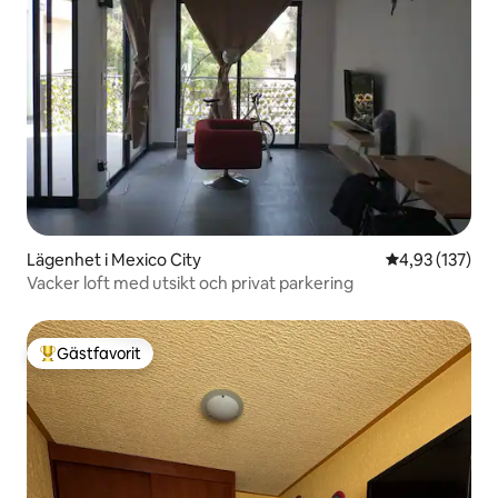
Lägenhet i Mexico City
4,93 av 5 i ge
4,93 (137)
Vacker loft med utsikt och privat parkering
Gästfavorit
Populär gästfavorit