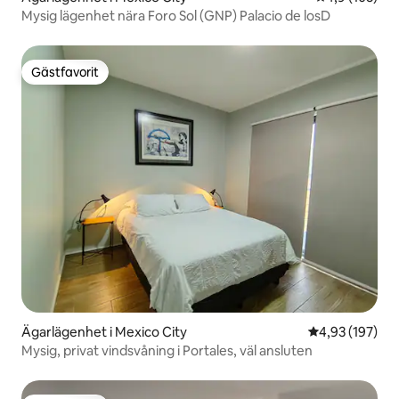
Mysig lägenhet nära Foro Sol (GNP) Palacio de losD
Gästfavorit
Gästfavorit
Ägarlägenhet i Mexico City
4,93 av 5 i ge
4,93 (197)
Mysig, privat vindsvåning i Portales, väl ansluten