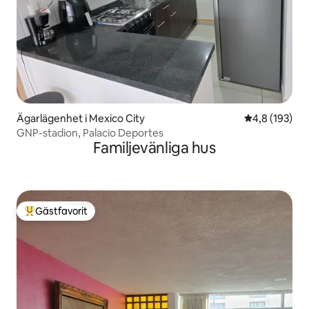
Ägarlägenhet i Mexico City
4,8 av 5 i ge
4,8 (193)
GNP-stadion, Palacio Deportes
Familjevänliga hus
Gästfavorit
Populär gästfavorit