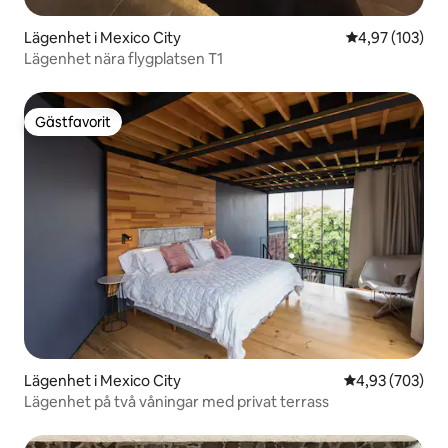
Lägenhet i Mexico City
4,97 av 5 i ge
4,97 (103)
Lägenhet nära flygplatsen T1
Gästfavorit
Gästfavorit
Lägenhet i Mexico City
4,93 av 5 i ge
4,93 (703)
Lägenhet på två våningar med privat terrass