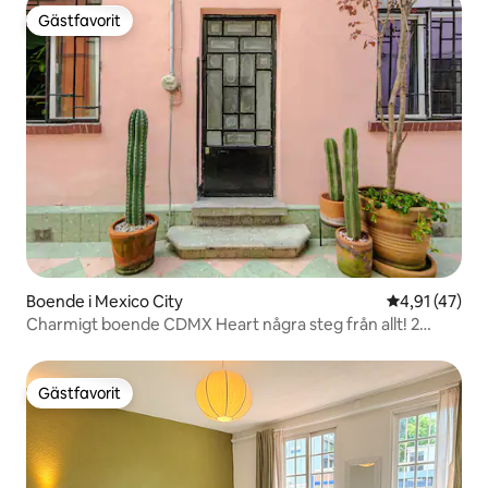
Gästfavorit
Gästfavorit
Boende i Mexico City
4,91 av 5 i g
4,91 (47)
Charmigt boende CDMX Heart några steg från allt! 2
sovrum
Gästfavorit
Gästfavorit