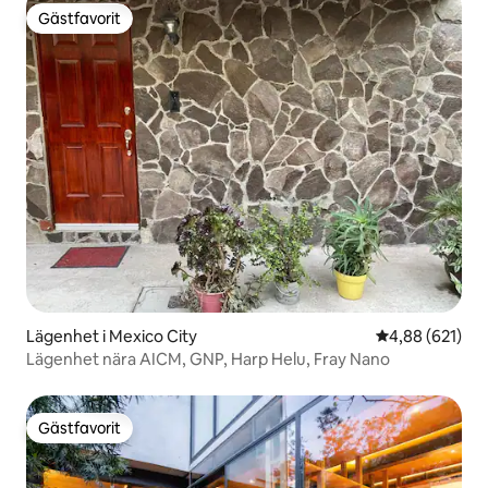
Gästfavorit
Gästfavorit
Lägenhet i Mexico City
4,88 av 5 i ge
4,88 (621)
Lägenhet nära AICM, GNP, Harp Helu, Fray Nano
Gästfavorit
Gästfavorit