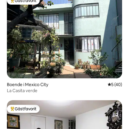
Gästfavorit
Populär gästfavorit
Boende i Mexico City
5 av 5 i g
5 (40)
La Casita verde
Gästfavorit
Populär gästfavorit