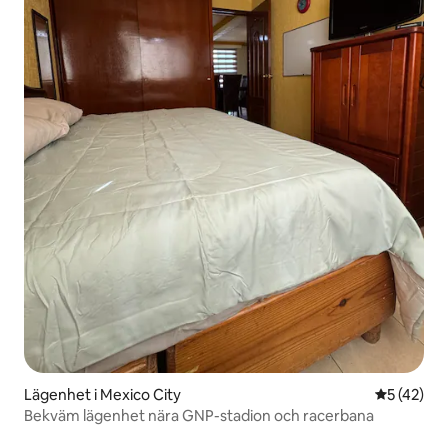
Lägenhet i Mexico City
5 av 5 i g
5 (42)
Bekväm lägenhet nära GNP-stadion och racerbana