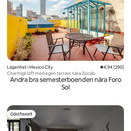
Lägenhet i Mexico City
4,94 av 5 i ge
4,94 (290)
Charmigt loft med egen terrass nära Zocalo
Andra bra semesterboenden nära Foro
Sol
Gästfavorit
Gästfavorit