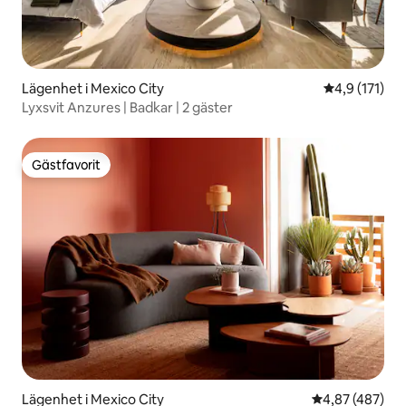
Lägenhet i Mexico City
4,9 av 5 i g
4,9 (171)
Lyxsvit Anzures | Badkar | 2 gäster
Gästfavorit
Gästfavorit
Lägenhet i Mexico City
4,87 av 5 i ge
4,87 (487)