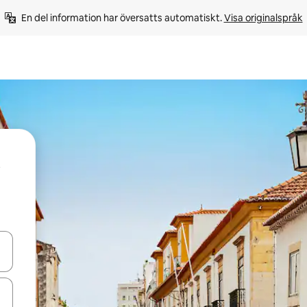
En del information har översatts automatiskt. 
Visa originalspråk
d upp- och nedåtpilarna eller utforska genom att trycka eller svepa.