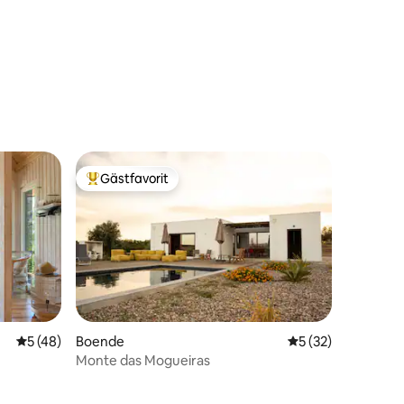
en
Gästfavorit
Populär gästfavorit
en
5 av 5 i genomsnittligt betyg, 48 omdömen
5 (48)
Boende
5 av 5 i genomsnit
5 (32)
Monte das Mogueiras