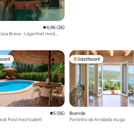
4,96 av 5 i genomsnittligt betyg, 26 omdöm
4,96 (26)
 Casa Brava - Lägenhet med
tligt betyg, 26 omdömen
avorit
Gästfavorit
gästfavorit
Populär gästfavorit
tligt betyg, 55 omdömen
5 av 5 i genomsnittligt betyg, 56 omdöm
5 (56)
Boende
eat Pool med toalett
Portinho da Arrábida stuga