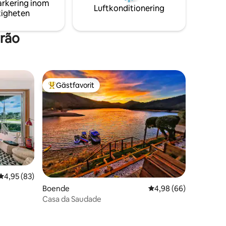
arkering inom
låda efter svit.
Luftkonditionering
tigheten
rrão
Gästfavorit
Populär gästfavorit
4,95 av 5 i genomsnittligt betyg, 83 omdömen
4,95 (83)
Boende
4,98 av 5 i genomsnit
4,98 (66)
Casa da Saudade