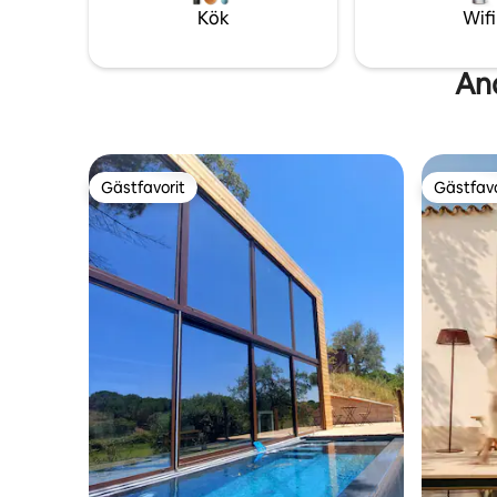
bara några minuter bort.
det är dju
Kök
Wifi
And
Gästfavorit
Gästfavo
Gästfavorit
Gästfavo