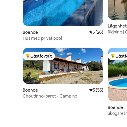
Lägenhet
Ridning |
Boende
5 av 5 i genomsnit
5 (26)
tradition
Hus med privat pool
Gästfavorit
Gästf
Populär gästfavorit
Populär 
Boende
5 av 5 i genomsnit
5 (55)
Choutinho-paret - Campino
Boende
Skogsretr