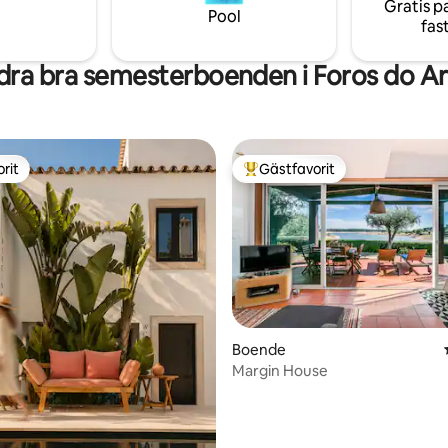
Gratis p
rvänligt.
familjer, vänner eller par.
Pool
fas
ra bra semesterboenden i Foros do A
rit
Gästfavorit
rit
Populär gästfavorit
Boende
Margin House