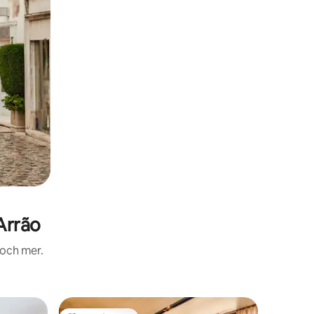
Arrão
 och mer.
Vistelse