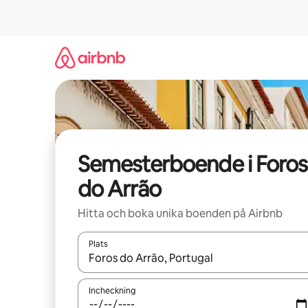
Hoppa
till
innehåll
Semesterboende i Foros
do Arrão
Hitta och boka unika boenden på Airbnb
Plats
När resultaten är tillgängliga kan du navigera me
Incheckning