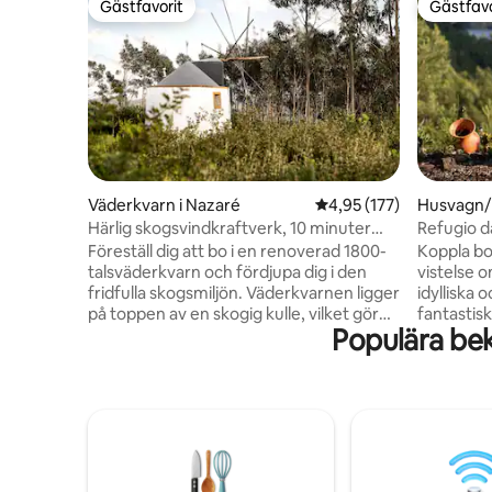
Gästfavorit
Gästfavo
Gästfavorit
Gästfavo
Väderkvarn i Nazaré
4,95 av 5 i genomsnitt
4,95 (177)
Husvagn/
Härlig skogsvindkraftverk, 10 minuter
Refugio d
från stranden
utsikt öve
Föreställ dig att bo i en renoverad 1800-
Koppla bor
talsväderkvarn och fördjupa dig i den
vistelse 
fridfulla skogsmiljön. Väderkvarnen ligger
idylliska 
på toppen av en skogig kulle, vilket gör
fantastis
Populära be
att du kan njuta av de intilliggande
Refugio da
stigarna och bada i naturen och även
från Liss
utforska några av de bästa Silverkustens
romantiska
stränder, bara några minuter bort.
helt enkel
Utforska Nazaré, en pittoresk fiskarstad,
luft och l
känd för de största vågorna i världen,
minuter f
den pittoreska hamnstaden Sao
kloster oc
Martinho och medeltidsbyn Óbidos, alla
minuter f