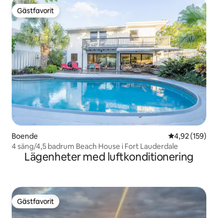
Gästfavorit
Gästfavorit
Boende
4,92 av 5 i ge
4,92 (159)
4 säng/4,5 badrum Beach House i Fort Lauderdale
Lägenheter med luftkonditionering
Gästfavorit
Gästfavorit