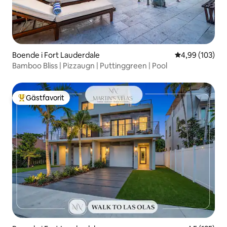
Boende i Fort Lauderdale
4,99 av 5 i ge
4,99 (103)
Bamboo Bliss | Pizzaugn | Puttinggreen | Pool
Gästfavorit
Populär gästfavorit