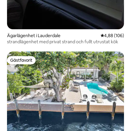
Ägarlägenhet i Lauderdale
4,88 av 5 i ge
4,88 (106)
strandlägenhet med privat strand och fullt utrustat kök
Gästfavorit
Gästfavorit