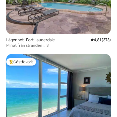
Lägenhet i Fort Lauderdale
4,81 av 5 i ge
4,81 (373)
Minut från stranden # 3
Gästfavorit
Populär gästfavorit