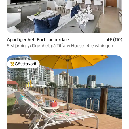
Ägarlägenhet i Fort Lauderdale
5 av 5 i ge
5 (110)
5-stjärnig lyxlägenhet på Tiffany House -4: e våningen
Gästfavorit
Populär gästfavorit