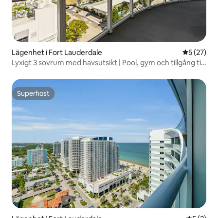
Lägenhet i Fort Lauderdale
5 av 5 i g
5 (27)
Lyxigt 3 sovrum med havsutsikt | Pool, gym och tillgång till
stranden
Superhost
Superhost