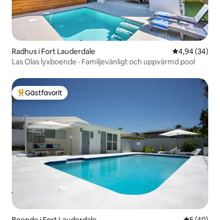
Radhus i Fort Lauderdale
4,94 av 5 i g
4,94 (34)
Las Olas lyxboende · Familjevänligt och uppvärmd pool
Gästfavorit
Populär gästfavorit
Boende i Fort Lauderdale
5 av 5 i g
5 (40)