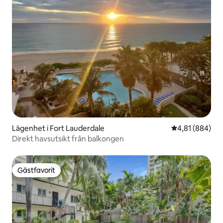
Lägenhet i Fort Lauderdale
4,81 av 5 i ge
4,81 (884)
Direkt havsutsikt från balkongen
Gästfavorit
Gästfavorit