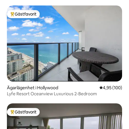
Gästfavorit
Populär gästfavorit
Ägarlägenhet i Hollywood
4,95 av 5 i ge
4,95 (100)
Lyfe Resort Oceanview Luxurious 2-Bedroom
Gästfavorit
Populär gästfavorit