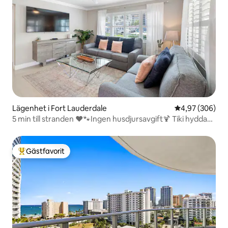
Lägenhet i Fort Lauderdale
4,97 av 5 i ge
4,97 (306)
5 min till stranden ❤🐾Ingen husdjursavgift🍹 Tiki hydda
med TV ⭐️ Superbekväma sängar
Gästfavorit
Populär gästfavorit