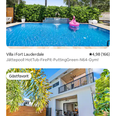
Villa i Fort Lauderdale
4,98 av 5 i ge
4,98 (166)
Jättepool! HotTub-FirePit-PuttingGreen-N64-Gym!
Gästfavorit
Gästfavorit