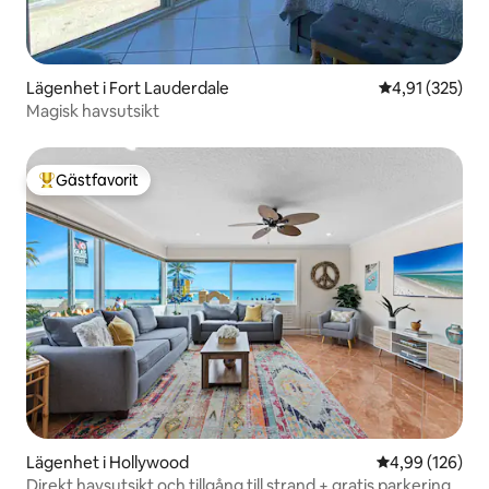
Lägenhet i Fort Lauderdale
4,91 av 5 i ge
4,91 (325)
Magisk havsutsikt
Gästfavorit
Populär gästfavorit
Lägenhet i Hollywood
4,99 av 5 i ge
4,99 (126)
Direkt havsutsikt och tillgång till strand + gratis parkering