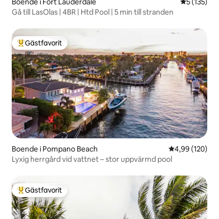
Boende i Fort Lauderdale
5 av 5 i ge
5 (135)
Gå till LasOlas | 4BR | Htd Pool | 5 min till stranden
Gästfavorit
Populär gästfavorit
Boende i Pompano Beach
4,99 av 5 i ge
4,99 (120)
Lyxig herrgård vid vattnet – stor uppvärmd pool
Gästfavorit
Populär gästfavorit