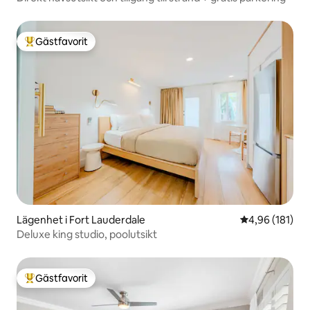
Gästfavorit
Populär gästfavorit
Lägenhet i Fort Lauderdale
4,96 av 5 i ge
4,96 (181)
Deluxe king studio, poolutsikt
Gästfavorit
Populär gästfavorit