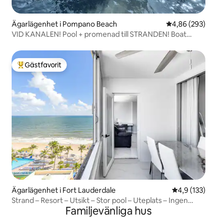
Ägarlägenhet i Pompano Beach
4,86 av 5 i ge
4,86 (293)
VID KANALEN! Pool + promenad till STRANDEN! Boat
Watch! 1b/1b
Gästfavorit
Populär gästfavorit
Ägarlägenhet i Fort Lauderdale
4,9 av 5 i ge
4,9 (133)
Strand – Resort – Utsikt – Stor pool – Uteplats – Ingen
Familjevänliga hus
resortavgift