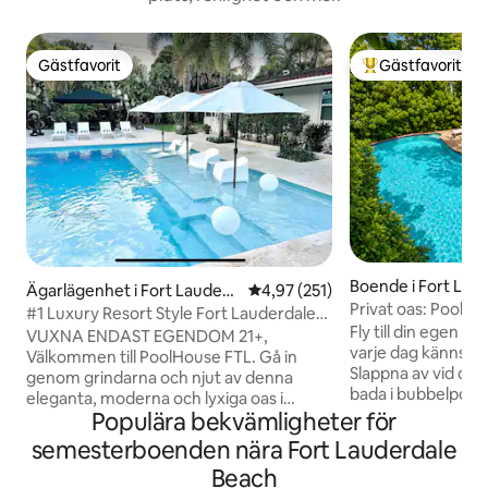
Gästfavorit
Gästfavorit
Gästfavorit
Populär gästfavor
Boende i Fort Lau
Ägarlägenhet i Fort Lauderd
4,97 av 5 i genomsnittligt bet
4,97 (251)
Privat oas: Pool, b
ale
#1 Luxury Resort Style Fort Lauderdale
nära stranden
Fly till din egen pr
EPIC POOL
VUXNA ENDAST EGENDOM 21+,
varje dag känns s
Välkommen till PoolHouse FTL. Gå in
Slappna av vid de
genom grindarna och njut av denna
bada i bubbelpoole
eleganta, moderna och lyxiga oas i
tropisk bakgård u
Populära bekvämligheter för
resort-stil. Bekvämt beläget 8 km (15
oförglömliga stun
minuter) från FTL-flygplatsen och 3 km
semesterboenden nära Fort Lauderdale
paviljongen, grilla
(8 minuter) från centrala FTL-stranden.
Beach
eller koppla av med
Var och en av lägenheterna i