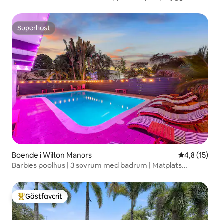
yacht
Superhost
Superhost
Boende i Wilton Manors
4,8 av 5 i g
4,8 (15)
Barbies poolhus | 3 sovrum med badrum | Matplats
utomhus
Gästfavorit
Populär gästfavorit