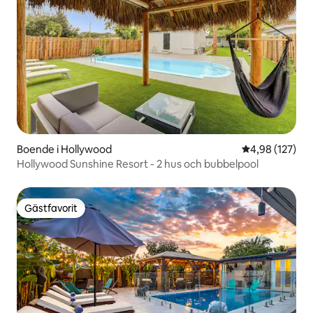
Boende i Hollywood
4,98 av 5 i ge
4,98 (127)
Hollywood Sunshine Resort - 2 hus och bubbelpool
Gästfavorit
Gästfavorit