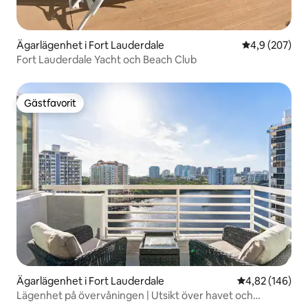
Ägarlägenhet i Fort Lauderdale
4,9 av 5 i ge
4,9 (207)
Fort Lauderdale Yacht och Beach Club
Gästfavorit
Gästfavorit
Ägarlägenhet i Fort Lauderdale
4,82 av 5 i ge
4,82 (146)
Lägenhet på övervåningen | Utsikt över havet och