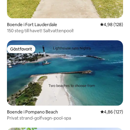
Boende i Fort Lauderdale
4,98 av 5 i ge
4,98 (128)
150 steg till havet! Saltvattenpool!
Gästfavorit
Gästfavorit
Boende i Pompano Beach
4,86 av 5 i ge
4,86 (127)
Privat strand-golfvagn-pool-spa