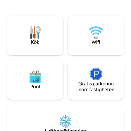
utomhus-TV:n med
bungalowstil med ett sovrum har direkt
solnedgång skapa
tillgång till poolen och soldäcket, och den
stämningen. Ta kajakerna ut på äventyr
uppvärmda poolen är öppen året runt.
och återvänd sedan 
Privat, inhägnad, omgiven av frodig
under stjärnorna i 
tropisk landskapsarkitektur. Du kan
Några minuter frå
avboka alla dina planer och ligga vid
och stranden,
poolen under hela din vistelse.
Kök
Wifi
Gratis parkering
Pool
inom fastigheten