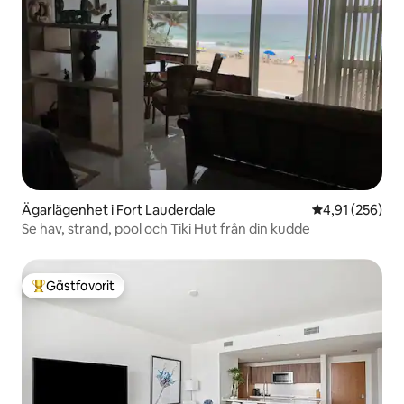
Ägarlägenhet i Fort Lauderdale
4,91 av 5 i ge
4,91 (256)
Se hav, strand, pool och Tiki Hut från din kudde
Gästfavorit
Populär gästfavorit