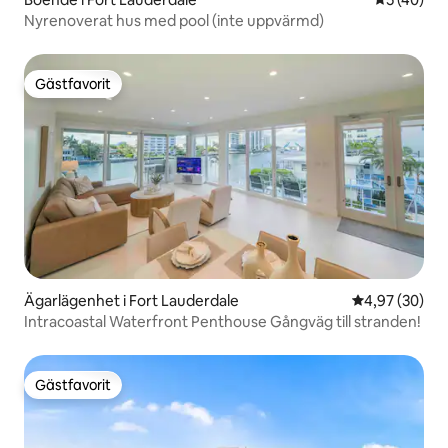
Nyrenoverat hus med pool (inte uppvärmd)
Gästfavorit
Gästfavorit
Ägarlägenhet i Fort Lauderdale
4,97 av 5 i g
4,97 (30)
Intracoastal Waterfront Penthouse Gångväg till stranden!
Gästfavorit
Gästfavorit