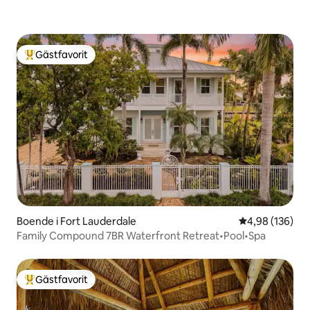
Gästfavorit
Populär gästfavorit
Boende i Fort Lauderdale
4,98 av 5 i ge
4,98 (136)
Family Compound 7BR Waterfront Retreat•Pool•Spa
Gästfavorit
Populär gästfavorit