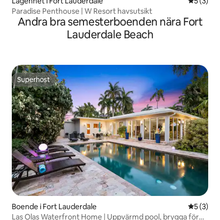
Lägenhet i Fort Lauderdale
5 av 5 i 
5 (3)
Paradise Penthouse | W Resort havsutsikt
Andra bra semesterboenden nära Fort
Lauderdale Beach
Superhost
Superhost
Boende i Fort Lauderdale
5 av 5 i 
5 (3)
Las Olas Waterfront Home | Uppvärmd pool, brygga för