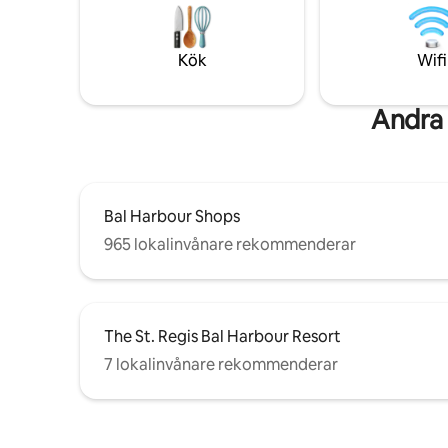
KOMPLETT KÖK, NETFLIX, HULU, 2
Miamis fr
POOLER, JACUZZI, GYM, ÅNGRUM,
ultimata 
LOUNGERUM, DIREKT TILLGÅNG TILL
sofistikeri
Kök
Wifi
STRANDEN, LOUNGESTOLAR OCH
PARASOLLER TILLGÄNGLIGA PÅ
STRANDEN! OBSERVERA ATT DET 2:A
Andra 
SOVRUMMET HAR SKJUTDÖRR
Bal Harbour Shops
965 lokalinvånare rekommenderar
The St. Regis Bal Harbour Resort
7 lokalinvånare rekommenderar