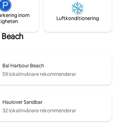
utomhusbiljardbord, en täckt paviljong
M,
och deluxe grill/hibachi!
REKT
OLSTOLAR
arkering inom
Luftkonditionering
GA PÅ
tigheten
GNADEN.
r Beach
Bal Harbour Beach
59 lokalinvånare rekommenderar
Haulover Sandbar
32 lokalinvånare rekommenderar