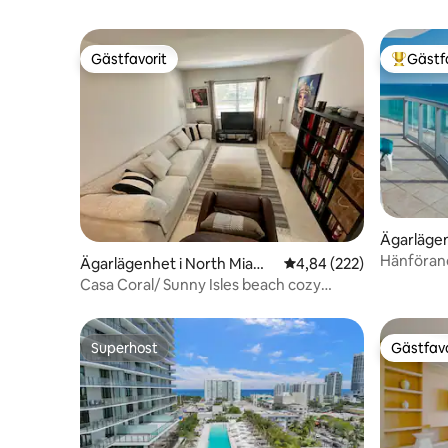
Gästfavorit
Gästf
Gästfavorit
Populär 
Ägarlägen
each
Hänförand
Ägarlägenhet i North Miami
4,84 av 5 i genomsnitt
4,84 (222)
(+resortav
Beach
Casa Coral/ Sunny Isles beach cozy
Condo
Superhost
Gästfavo
Superhost
Gästfavo