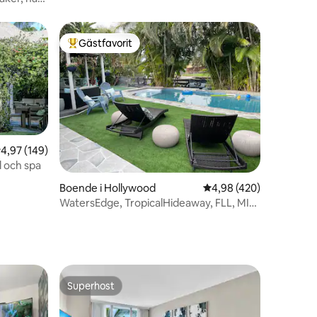
Gästfavorit
Populär gästfavorit
,97 av 5 i genomsnittligt betyg, 149 omdömen
4,97 (149)
 och spa
en
Boende i Hollywood
4,98 av 5 i genomsnitt
4,98 (420)
WatersEdge, TropicalHideaway, FLL, MIA,
hamn, pool
Superhost
Superhost