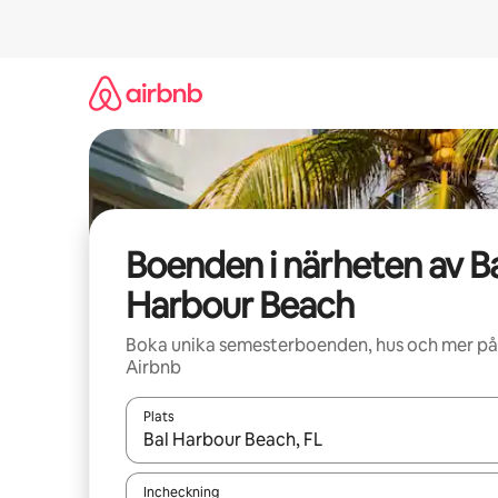
Hoppa
till
innehåll
Boenden i närheten av B
Harbour Beach
Boka unika semesterboenden, hus och mer på
Airbnb
Plats
När resultaten är tillgängliga kan du navigera me
Incheckning