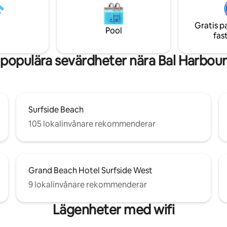
SIMBASSÄNGER, JACUZZI, GY
ämsta attraktioner. Den
ÅNGBASTU, VARDAGSRUM DI
blandningen av komfort och
TILLGÅNG TILL STRANDEN, S
Gratis p
ng. Fester är absolut ej tillåtna.
Pool
OCH PARAPLYER TILLGÄNGLI
fas
STRANDEN. WI-FI I HELA BYG
NETFLIX, HULU.
populära sevärdheter nära Bal Harbou
Surfside Beach
105 lokalinvånare rekommenderar
Grand Beach Hotel Surfside West
9 lokalinvånare rekommenderar
Lägenheter med wifi