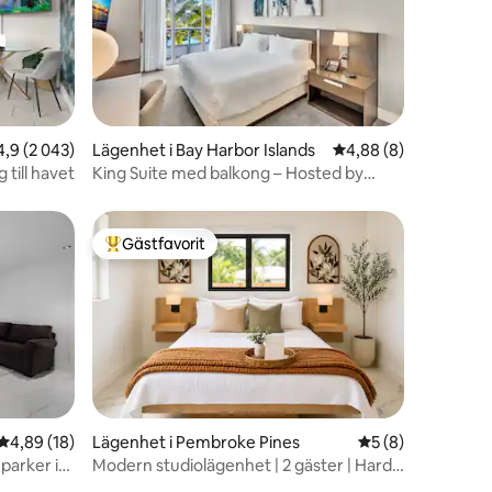
en
9 av 5 i genomsnittligt betyg, 2 043 omdömen
4,9 (2 043)
Lägenhet i Bay Harbor Islands
4,88 av 5 i genomsni
4,88 (8)
 till havet
King Suite med balkong – Hosted by
Upscale
Gästfavorit
Populär gästfavorit
en
4,89 av 5 i genomsnittligt betyg, 18 omdömen
4,89 (18)
Lägenhet i Pembroke Pines
5 av 5 i genomsni
5 (8)
 parker i
Modern studiolägenhet | 2 gäster | Hard
Rock Stadium