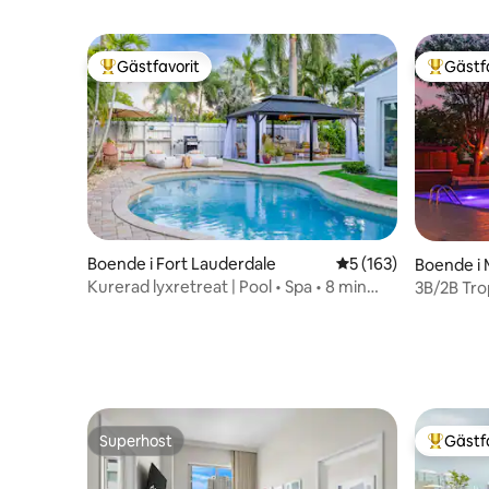
Gästfavorit
Gästf
Populär gästfavorit
Populär 
Boende i Fort Lauderdale
5 av 5 i genomsnitt
5 (163)
Boende i 
Kurerad lyxretreat | Pool • Spa • 8 min
3B/2B Tro
strand
Utsikt öve
Superhost
Gästf
Superhost
Populär 