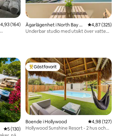
,93 av 5 i genomsnittligt betyg, 164 omdömen
4,93 (164)
en
Ägarlägenhet i North Bay Vill
4,87 av 5 i genomsnitt
4,87 (325)
age
Underbar studio med utsikt över vatten
och centrum.
Gästfavorit
Populär gästfavorit
en
Boende i Hollywood
4,98 av 5 i genomsnitt
4,98 (127)
Hollywood Sunshine Resort - 2 hus och
5 av 5 i genomsnittligt betyg, 130 omdömen
5 (130)
bubbelpool
jaker, nära