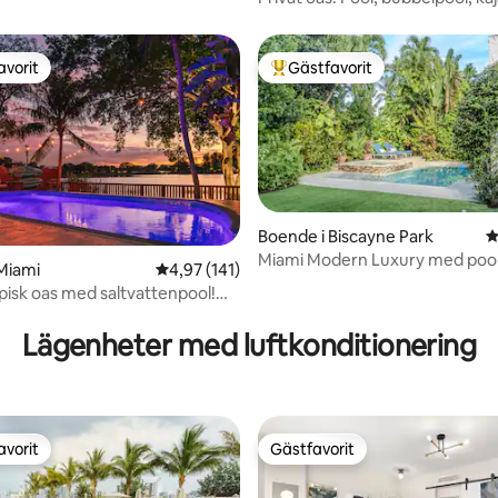
stranden
avorit
Gästfavorit
gästfavorit
Populär gästfavorit
Boende i Biscayne Park
4
Miami Modern Luxury med pool
ligt betyg, 163 omdömen
Miami
4,97 av 5 i genomsnittligt betyg, 141 omdöm
4,97 (141)
pisk oas med saltvattenpool!
r sjön
Lägenheter med luftkonditionering
avorit
Gästfavorit
gästfavorit
Gästfavorit