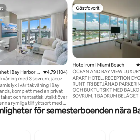
st
Gästfavorit
st
Gästfavorit
ligt betyg, 224 omdömen
Hotellrum i Miami Beach
4
OCEAN AND BAY VIEW LUXURY
het i Bay Harbor Is
4,79 av 5 i genomsnittligt betyg, 104 omdöm
4,79 (104)
MONTE CARLO PARKING!
APART HOTEL. RECEPTION DY
akvåning med 3 sovrum, jacuzzi
RUNT. FRI BETJÄNAD PARKERING. H
t över bukten
mis lyx i vår takvåning i Bay
OCH BUKTUTSIKT MED BALKON
lands, komplett med en privat
SOVRUM, 1 BADRUM BELÄGET 
 taket och fantastisk utsikt över
LYXIG LÄGENHET VID HAVET 
enna rymliga tillflyktsort med 3
CARLO" PÅ COLLINS AVE, MIA
ligheter för semesterboenden nära B
h 3 badrum erbjuder fönster
ENHETEN HAR: WI-FI, DUBBEL
till tak, öppna vardagsrum,
BÄDDSOFFA, HOPFÄLLBAR SÄ
siga sängar och
SPJÄLSÄNG, 2 TV'S, TVÄTT,
dning. Perfekt för familjer eller
DISKMASKIN, FULLT UTRUSTA
v snabb tillgång till stränder, Bal
OCH GRATIS PARKERING! 2
hops, fina restauranger och