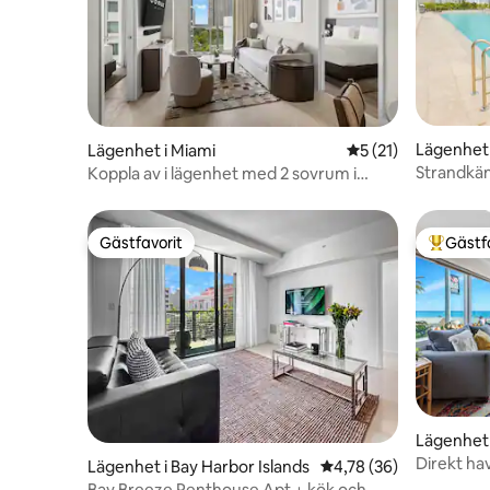
Lägenhet 
Lägenhet i Miami
5 av 5 i genomsnit
5 (21)
Strandkän
Koppla av i lägenhet med 2 sovrum i
Miami med utsikt över pool och trädgård
Gästfavorit
Gästf
Gästfavorit
Populär 
Lägenhet 
Direkt hav
Lägenhet i Bay Harbor Islands
4,78 av 5 i genomsnit
4,78 (36)
gratis pa
Bay Breeze Penthouse Apt + kök och