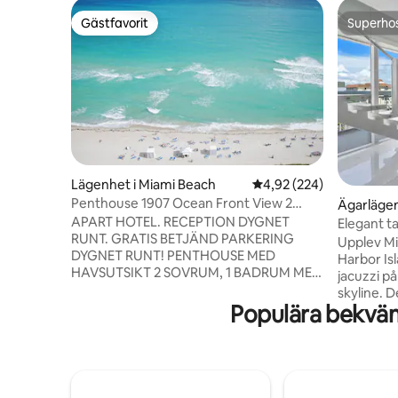
Gästfavorit
Superho
Gästfavorit
Superho
Lägenhet i Miami Beach
4,92 av 5 i genomsnitt
4,92 (224)
Penthouse 1907 Ocean Front View 2
Ägarlägen
sovrum Monte Carlo
APART HOTEL. RECEPTION DYGNET
lands
Elegant t
RUNT. GRATIS BETJÄND PARKERING
och utsik
Upplev Mia
DYGNET RUNT! PENTHOUSE MED
Harbor Is
HAVSUTSIKT 2 SOVRUM, 1 BADRUM MED
jacuzzi på
BALKONG, 19:E VÅNINGEN, PÅ
skyline. D
HAVSNÄRA LÄGENHETEN "MONTE
Populära bekväm
sovrum oc
CARLO" PÅ COLLINS AVE, MIAMI BEACH.
från golv 
SVITEN HAR: WI-FI, KING SIZE-SÄNG,
förstklas
BÄDDSOFFA, QUEEN DAYBED,
designinre
SPJÄLSÄNG, 3 TV-AR, TVÄTTMASKIN
par, njut a
OCH TORKTUMLARE, DISKMASKIN,
Harbour S