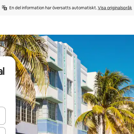
En del information har översatts automatiskt. 
Visa originalspråk
al
d upp- och nedåtpilarna eller utforska genom att trycka eller svepa.