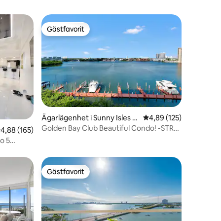
Gästfavorit
Gästfavorit
Ägarlägenhet i Sunny Isles B
4,89 av 5 i genomsnitt
4,89 (125)
en
each
Golden Bay Club Beautiful Condo! -STR-
,88 av 5 i genomsnittligt betyg, 165 omdömen
4,88 (165)
02901.
o 5
n
Gästfavorit
Gästfavorit