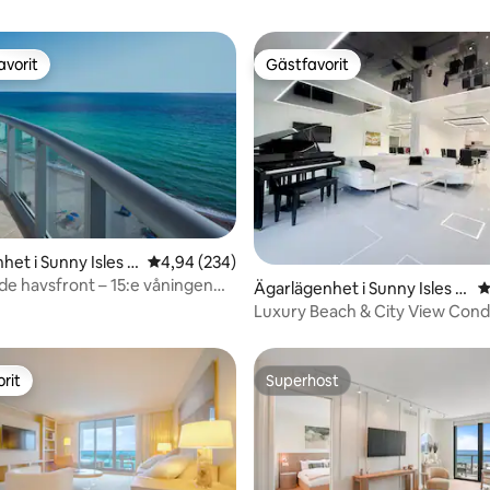
avorit
Gästfavorit
gästfavorit
Gästfavorit
het i Sunny Isles B
4,94 av 5 i genomsnittligt betyg, 234 omdöm
4,94 (234)
e havsfront – 15:e våningen
ligt betyg, 222 omdömen
Ägarlägenhet i Sunny Isles B
4
gift)
each
Luxury Beach & City View Cond
minuters promenad till strande
rit
Superhost
rit
Superhost