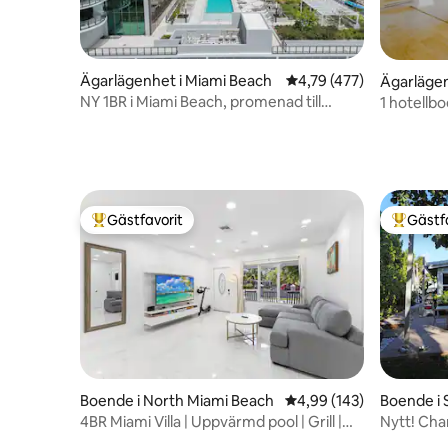
Ägarlägenhet i Miami Beach
4,79 av 5 i genomsnitt
4,79 (477)
Ägarlägen
NY 1BR i Miami Beach, promenad till
1 hotellbo
stranden, resort
balkong, t
Gästfavorit
Gästf
Populär gästfavorit
Populär 
Boende i North Miami Beach
4,99 av 5 i genomsnitt
4,99 (143)
Boende i 
4BR Miami Villa | Uppvärmd pool | Grill |
Nytt! Cha
Nära strand
trädgård