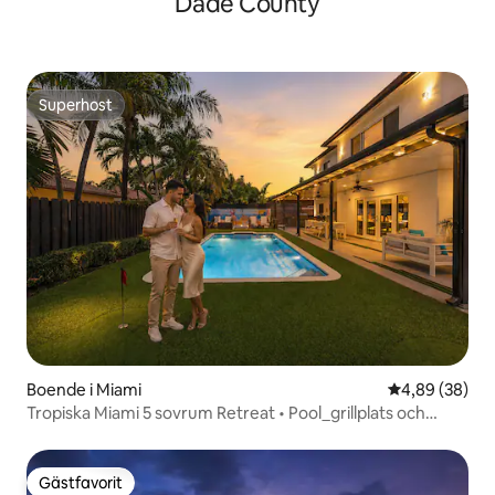
Dade County
Superhost
Superhost
Boende i Miami
4,89 av 5 i g
4,89 (38)
Tropiska Miami 5 sovrum Retreat • Pool_grillplats och
spelrum
Gästfavorit
Gästfavorit