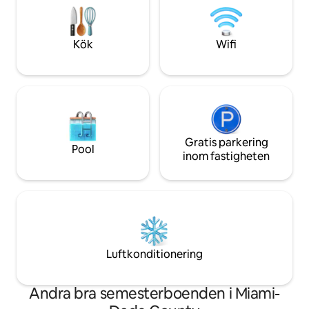
Fullt utrustat kök ✔ Uppvärmd pool ✔
grupper av vänner 
Spelrum ✔ Smart-TV ✔ Smart House ✔
efter ett utmärkt 
Höghastighets-Wi-Fi ✔ Gratis parkering
banken.
Kök
Wifi
Gratis parkering
Pool
inom fastigheten
Luftkonditionering
Andra bra semesterboenden i Miami-