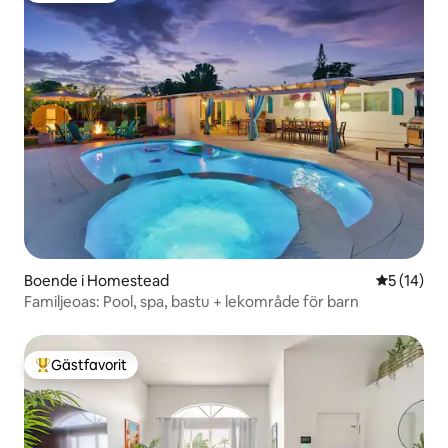
Boende i Homestead
5 av 5 i g
5 (14)
Familjeoas: Pool, spa, bastu + lekområde för barn
Gästfavorit
Populär gästfavorit