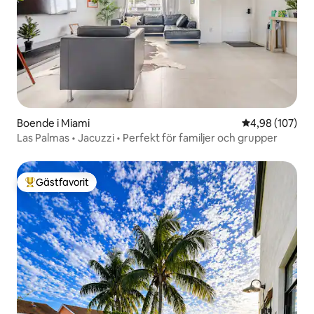
Boende i Miami
4,98 av 5 i ge
4,98 (107)
Las Palmas • Jacuzzi • Perfekt för familjer och grupper
Gästfavorit
Populär gästfavorit