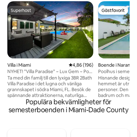
Superhost
Gästfavorit
Superhost
Gästfavorit
Villa i Miami
4,86 av 5 i genomsnittligt bety
4,86 (196)
Boende i Naranja
NYHET! "Villa Paradise" ~ Lux Gem ~ Pool
Poolhus i semester
~ Spelrum
och minigolfspel
Ta med din familj till den lyxiga 3BR 2Bath
Hisnande design: H
Villa Paradise i det lugna och vänliga
hemmet är utrustat
grannskapet i södra Miami, FL. Besök de
personer. Den har 4 sovr
spännande attraktionerna, naturliga
badrum och massor
Populära bekvämligheter för
landmärkena, restaurangerna, affärerna
belysning. Underhå
och mycket mer, och dra dig sedan
garanteras med til
semesterboenden i Miami-Dade County
tillbaka till den överdådiga oasen som
överdimensionerad
kommer att lämna dig i vördnad med sin
kasino, retro spel
eleganta design, privata bakgård och
av detta boende me
rika bekvämlighetslista. ✔ 3 Bekväma
atmosfär för oför
BRs ✔ Vardagsrum med öppen design ✔
med din familj. Perfekt för större