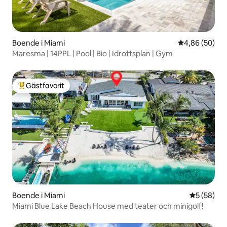
Boende i Miami
4,86 av 5 i g
4,86 (50)
Maresma | 14PPL | Pool | Bio | Idrottsplan | Gym
Gästfavorit
Populär gästfavorit
Boende i Miami
5 av 5 i g
5 (58)
Miami Blue Lake Beach House med teater och minigolf!