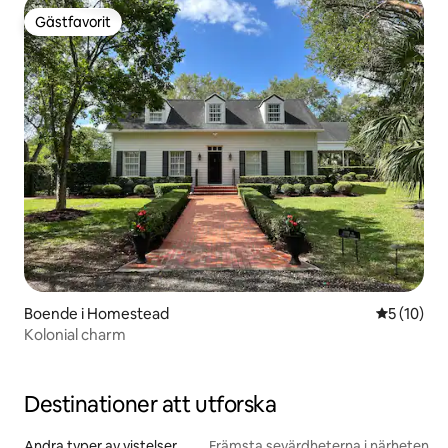
Gästfavorit
Gästfavorit
Boende i Homestead
5 av 5 i g
5 (10)
Kolonial charm
Destinationer att utforska
Andra typer av vistelser
Främsta sevärdheterna i närheten