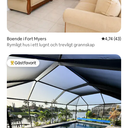
Boende i Fort Myers
4,74 av 5 i g
4,74 (43)
Rymligt hus i ett lugnt och trevligt grannskap
Gästfavorit
Populär gästfavorit