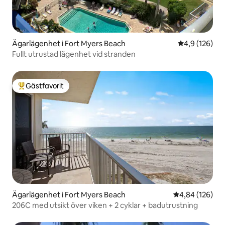
Ägarlägenhet i Fort Myers Beach
4,9 av 5 i ge
4,9 (126)
Fullt utrustad lägenhet vid stranden
Gästfavorit
Populär gästfavorit
Ägarlägenhet i Fort Myers Beach
4,84 av 5 i ge
4,84 (126)
206C med utsikt över viken + 2 cyklar + badutrustning