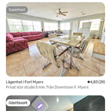
Superhost
Superhost
Lägenhet i Fort Myers
4,83 av 5 i g
4,83 (29)
Privat stor studio 5 min. från Downtown F. Myers
Gästfavorit
Gästfavorit