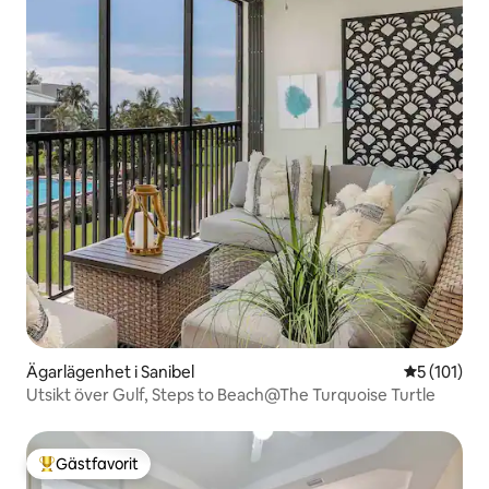
Ägarlägenhet i Sanibel
5 av 5 i ge
5 (101)
Utsikt över Gulf, Steps to Beach@The Turquoise Turtle
Gästfavorit
Populär gästfavorit