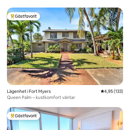
Gästfavorit
Populär gästfavorit
Lägenhet i Fort Myers
4,95 av 5 i ge
4,95 (133)
Queen Palm – kustkomfort väntar
Gästfavorit
Populär gästfavorit