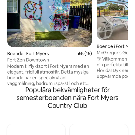
Boende i Fort Mye
McGregor's Gem•
Boende i Fort Myers
5 av 5 i genomsnittligt be
5 (16)
3BR/2BA River Dist
🌴 Välkommen til
Fort Zen Downtown
din perfekta tillfly
Modern tillflyktsort i Fort Myers med en
Florida! Dyk ner i a
elegant, fridfull atmosfär. Detta mysiga
uppvärmda pool, sp
boende har en specialmålad
sovrum och två ba
väggmålning, badrum i spa-stil och ett
perfekta blandnin
Populära bekvämligheter för
elegant kök med barstolar. Njut av ett
trädkantat granns
privat utomhusutrymme med en livlig
semesterboenden nära Fort Myers
några minuter frå
fotoplats värdig sociala medier. Snabbt
Country Club
Downtown Fort Mye
wifi och bara några minuter från
stränder i världskl
stränder, restauranger och lokala
attraktionerna.☀️ Oavsett om du reser
populära platser – perfekt för
med familj, vänner 
avkoppling, utforskning eller
erbjuder detta bo
distansarbete. Nu erbjuds massage på
bekvämligheter du
boendet, precis här på FortZen! Skicka