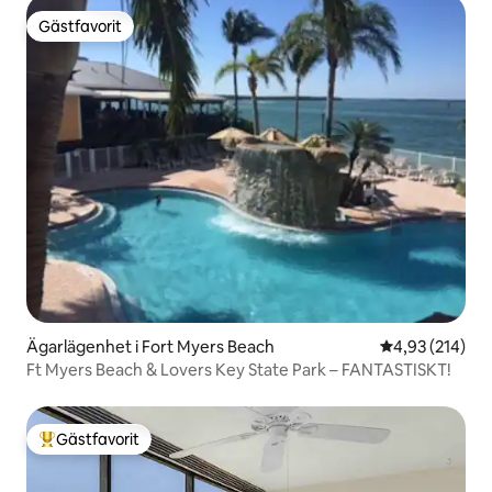
Gästfavorit
Gästfavorit
Ägarlägenhet i Fort Myers Beach
4,93 av 5 i ge
4,93 (214)
Ft Myers Beach & Lovers Key State Park – FANTASTISKT!
Gästfavorit
Populär gästfavorit