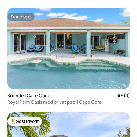
Superhost
Superhost
Boende i Cape Coral
5 av 5 i 
5 (4)
Royal Palm Oasis med privat pool i Cape Coral
Gästfavorit
Populär gästfavorit