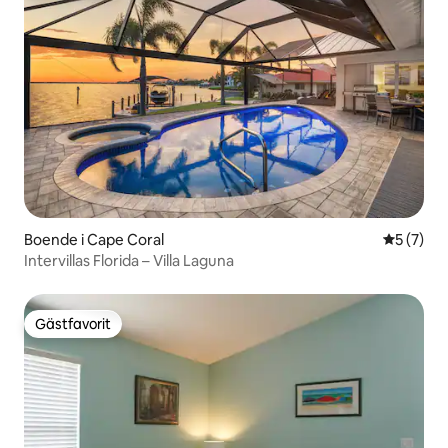
Boende i Cape Coral
5 av 5 i 
5 (7)
Intervillas Florida – Villa Laguna
Gästfavorit
Gästfavorit