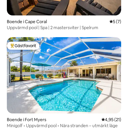
Boende i Cape Coral
5 av 5 i 
5 (7)
Uppvärmd pool | Spa | 2 mastersviter | Spelrum
Gästfavorit
Populär gästfavorit
Boende i Fort Myers
4,95 av 5 i g
4,95 (21)
Minigolf • Uppvärmd pool • Nära stranden – utmärkt läge