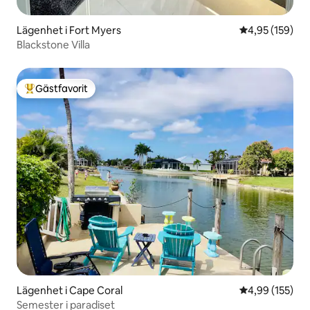
Lägenhet i Fort Myers
4,95 av 5 i ge
4,95 (159)
Blackstone Villa
Gästfavorit
Populär gästfavorit
Lägenhet i Cape Coral
4,99 av 5 i ge
4,99 (155)
Semester i paradiset