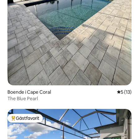
Boende i Cape Coral
5 av 5 i g
5 (13)
The Blue Pearl
Gästfavorit
Populär gästfavorit