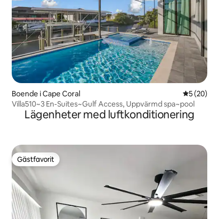
Boende i Cape Coral
5 av 5 i g
5 (20)
Villa510~3 En-Suites~Gulf Access, Uppvärmd spa~pool
Lägenheter med luftkonditionering
Gästfavorit
Gästfavorit