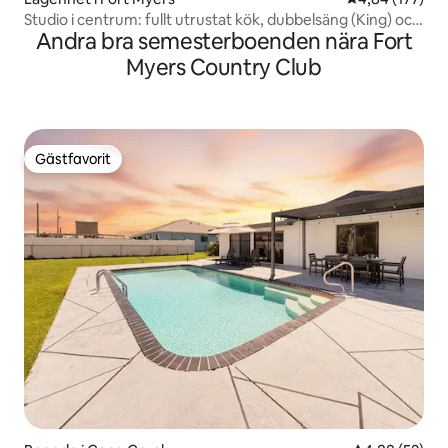
Studio i centrum: fullt utrustat kök, dubbelsäng (King) och
Andra bra semesterboenden nära Fort
pool 6
Myers Country Club
Gästfavorit
Gästfavorit