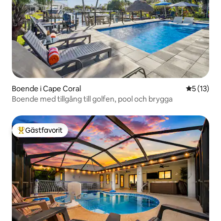
Boende i Cape Coral
5 av 5 i g
5 (13)
Boende med tillgång till golfen, pool och brygga
Gästfavorit
Populär gästfavorit