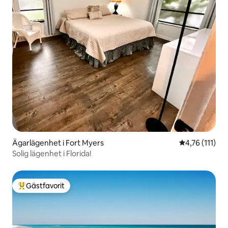
Ägarlägenhet i Fort Myers
4,76 av 5 i g
4,76 (111)
Solig lägenhet i Florida!
Gästfavorit
Populär gästfavorit