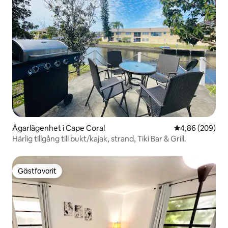
Ägarlägenhet i Cape Coral
4,86 av 5 i ge
4,86 (209)
Härlig tillgång till bukt/kajak, strand, Tiki Bar & Grill.
Gästfavorit
Gästfavorit