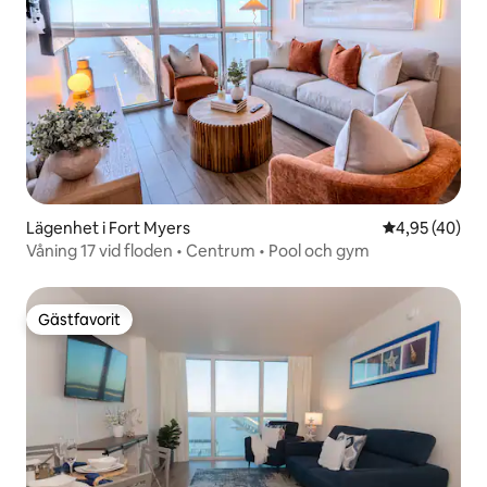
Lägenhet i Fort Myers
4,95 av 5 i g
4,95 (40)
Våning 17 vid floden • Centrum • Pool och gym
Gästfavorit
Gästfavorit