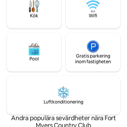
avkopplande, stres
bara ett meddelande till oss eller boka
direkt hos WellFit för att de ska kunna ta
Kök
Wifi
emot dig under din vistelse.
Gratis parkering
Pool
inom fastigheten
Luftkonditionering
Andra populära sevärdheter nära Fort
Myers Country Club