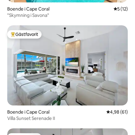
Boende i Cape Coral
5 av 5 i g
5 (12)
"Skymning i Savona"
Gästfavorit
Populär gästfavorit
Boende i Cape Coral
4,98 av 5 i g
4,98 (61)
Villa Sunset Serenade II