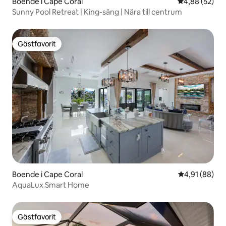
Boende i Cape Coral
4,88 av 5 i g
4,88 (52)
Sunny Pool Retreat | King-säng | Nära till centrum
Gästfavorit
Gästfavorit
Boende i Cape Coral
4,91 av 5 i g
4,91 (88)
AquaLux Smart Home
Gästfavorit
Gästfavorit