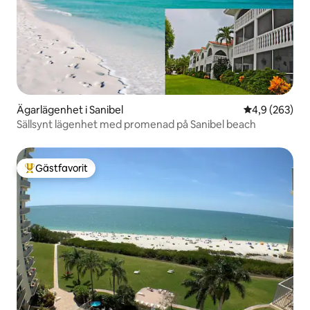
Ägarlägenhet i Sanibel
4,9 av 5 i ge
4,9 (263)
Sällsynt lägenhet med promenad på Sanibel beach
Gästfavorit
Populär gästfavorit