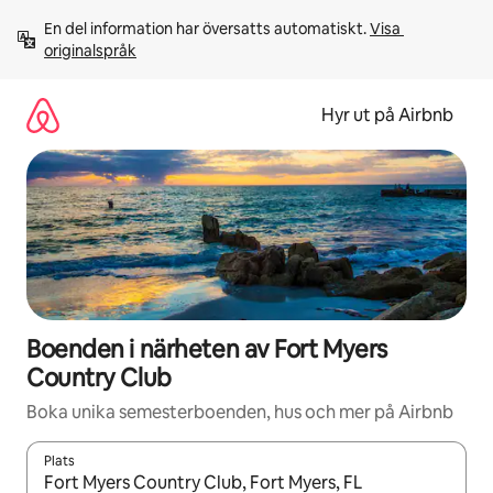
Hoppa
En del information har översatts automatiskt. 
Visa 
till
originalspråk
innehåll
Hyr ut på Airbnb
Boenden i närheten av Fort Myers
Country Club
Boka unika semesterboenden, hus och mer på Airbnb
Plats
När resultaten är tillgängliga kan du navigera med upp- och ned