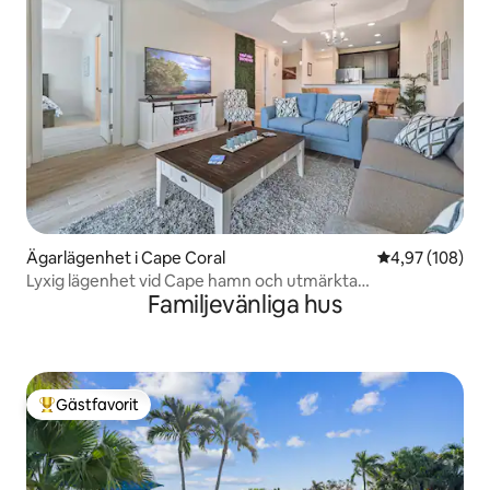
Ägarlägenhet i Cape Coral
4,97 av 5 i ge
4,97 (108)
Lyxig lägenhet vid Cape hamn och utmärkta
Familjevänliga hus
restauranger!
Gästfavorit
Populär gästfavorit