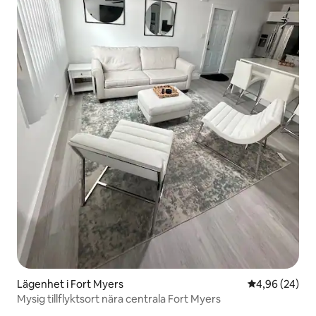
Lägenhet i Fort Myers
4,96 av 5 i g
4,96 (24)
Mysig tillflyktsort nära centrala Fort Myers