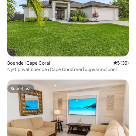
Boende i Cape Coral
5 av 5 i g
5 (36)
Nytt privat boende i Cape Coral med uppvärmd pool
Superhost
Superhost