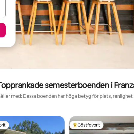
Topprankade semesterboenden i Franz
åller med: Dessa boenden har höga betyg för plats, renlighet
rit
Gästfavorit
rit
Populär gästfavorit