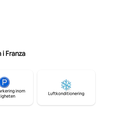
i Franza
arkering inom
Luftkonditionering
tigheten