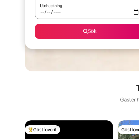
Utcheckning
Sök
Gäster h
Gästfavorit
Gästfavo
Populär gästfavorit
Gästfavo