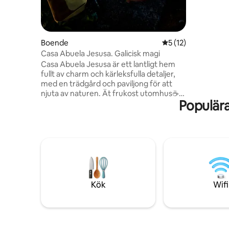
Boende
5 av 5 i genomsnit
5 (12)
Casa Abuela Jesusa. Galicisk magi
Casa Abuela Jesusa är ett lantligt hem
fullt av charm och kärleksfulla detaljer,
med en trädgård och paviljong för att
njuta av naturen. Ät frukost utomhus☕️.
Populär
Perfekt för att koppla av, varva ner och
njuta av den naturliga skönheten i Fragas
del Belelle 🌿 och dess vandringsleder till
vattenfallet 🏞 Beläget 10 minuter från
Puentedeume och Cabañas-stranden🏖,
15 minuter från Fragas del Eume, 5
minuter från Fene och 10 minuter från
Ferrol och Naron. Boendet har en
laddstation av typ 2 – 7,4 kW för elfordon
Kök
Wifi
⚡️