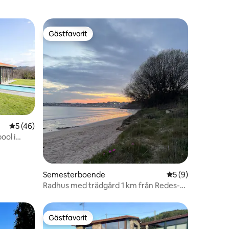
Gästfavorit
Gästfavorit
5 av 5 i genomsnittligt betyg, 46 omdömen
5 (46)
en
ool i
Semesterboende
5 av 5 i genomsni
5 (9)
Radhus med trädgård 1 km från Redes-
Ares
Gästfavorit
Gästfavorit