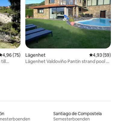
en
4,96 av 5 i genomsnittligt betyg, 75 omdömen
4,96 (75)
Lägenhet
4,93 av 5 i genomsnit
4,93 (59)
ill
Lägenhet Valdoviño Pantín strand pool &
trädgård
ón
Santiago de Compostela
mesterboenden
Semesterboenden