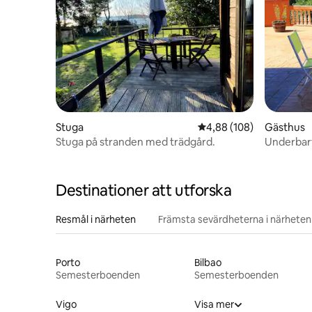
Stuga
4,88 av 5 i genomsnitt
4,88 (108)
Gästhus
Stuga på stranden med trädgård.
Underbart
Destinationer att utforska
Resmål i närheten
Främsta sevärdheterna i närheten
Porto
Bilbao
Semesterboenden
Semesterboenden
Vigo
Visa mer