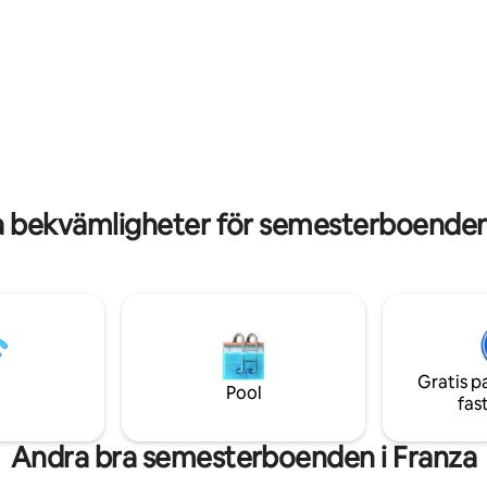
tligt betyg, 12 omdömen
a bekvämligheter för semesterboenden 
Gratis p
Pool
fas
Andra bra semesterboenden i Franza