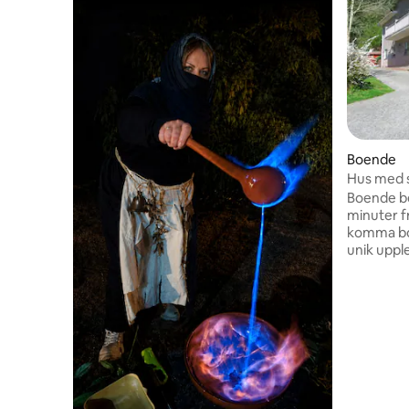
Boende
Hus med st
Boende bel
minuter från Sa
komma bor
unik upple
och en eg
att du kan
Dessutom
läget att 
av en lugn
komfort g
bagerier, a
boendet. Vad gör det speciellt?
Närheten t