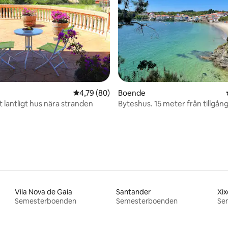
ligt betyg, 108 omdömen
4,79 av 5 i genomsnittligt betyg, 80 omdöm
4,79 (80)
Boende
 lantligt hus nära stranden
Byteshus. 15 meter från tillgång t
stranden.
Vila Nova de Gaia
Santander
Xix
Semesterboenden
Semesterboenden
Se