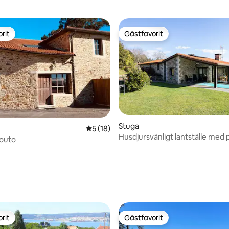
rit
Gästfavorit
rit
Gästfavorit
Stuga
5 av 5 i genomsnittligt betyg, 18 omdöm
5 (18)
Husdjursvänligt lantställe med p
tligt betyg, 12 omdömen
Souto
Galicien
rit
Gästfavorit
rit
Gästfavorit