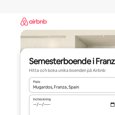
Hoppa
till
innehåll
Semesterboende i Franz
Hitta och boka unika boenden på Airbnb
Plats
När resultaten är tillgängliga kan du navigera me
Incheckning