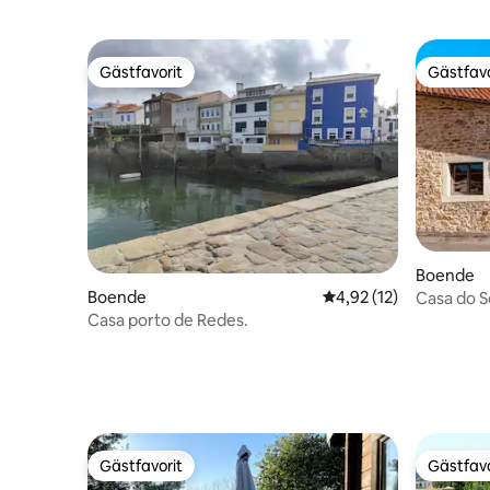
Gästfavorit
Gästfavo
Gästfavorit
Gästfavo
Boende
Boende
4,92 av 5 i genomsnit
4,92 (12)
Casa do 
Casa porto de Redes.
Gästfavorit
Gästfavo
Gästfavorit
Gästfavo