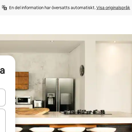
En del information har översatts automatiskt. 
Visa originalspråk
a
d upp- och nedåtpilarna eller utforska genom att trycka eller svepa.