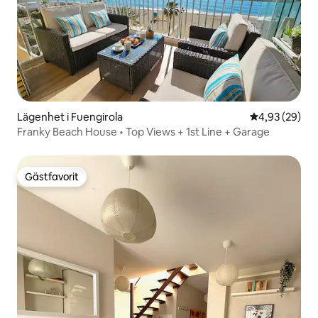
Lägenhet i Fuengirola
4,93 av 5 i g
4,93 (29)
Franky Beach House • Top Views + 1st Line + Garage
Gästfavorit
Gästfavorit