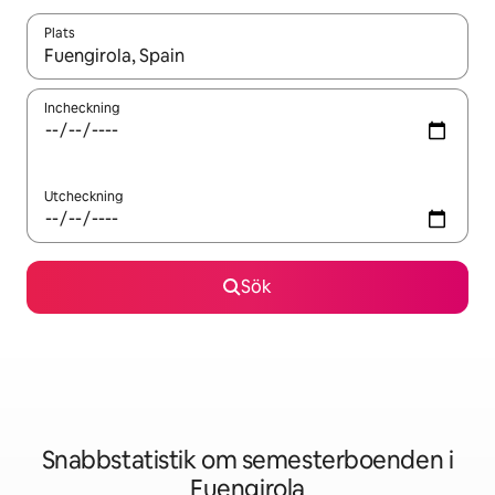
Plats
När resultaten är tillgängliga kan du navigera med upp- och ned
Incheckning
Utcheckning
Sök
Snabbstatistik om semesterboenden i
Fuengirola