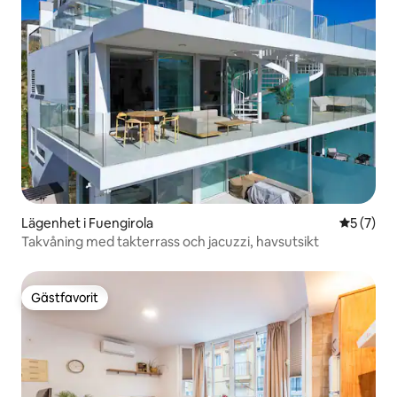
Lägenhet i Fuengirola
5 av 5 i 
5 (7)
Takvåning med takterrass och jacuzzi, havsutsikt
Gästfavorit
Gästfavorit