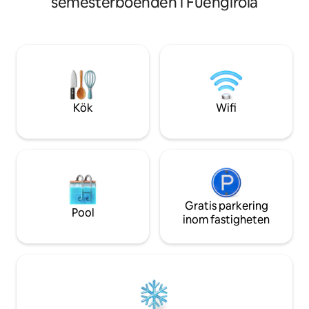
semesterboenden i Fuengirola
inte vara bättre 
rychlé Wi-Fi vhodné i na práci ☞ plně
ligger 1 minuts pr
vybavená kuchyně pro delší pobyty ☞
restauranger och
plážové vybavení ☞ a bezplatný brzký
5-10 minuters promenad. 
check-in/pozdní check-out, pokud je to
vara medvetna om 
možné Dvě manželské postele king-size
men relativt brant 
a queen-size, obrovská terasa se
tågstationen till 
soukromou viřivkou a klidná, rodinná
pláž přímo přes ulici. ★ „The most
Kök
Wifi
beautiful Airbnb I have ever stayed in… I
couldn’t fault a single thing.” Máte rádi
prostor a soukromí? Náš apartmán Vám
přesně tohle nabídne, dvě ložnice s
dvěmi koupelnami. Ideální pro páry nebo
rodinnou dovolenou. ✭ "It was
exceptional… as a well-traveled and
discerning guest, we were very
Gratis parkering
Pool
impressed" Další vybavení a služby: ☞ 2
inom fastigheten
ložnice ☞ 2 koupelny se sprchovým
koutem ☞ Smart TV pro vaše oblíbené
streamovací aplikace ☞ online průvodce
s našimi oblíbenými restauracemi,
plážovými bary a tipy na jednodenní
výlety ☞ pracovní stůl vhodný pro práci z