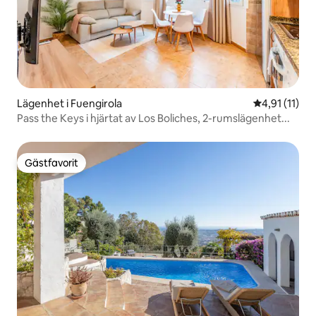
Lägenhet i Fuengirola
4,91 av 5 i 
4,91 (11)
Pass the Keys i hjärtat av Los Boliches, 2-rumslägenhet...
Gästfavorit
Gästfavorit