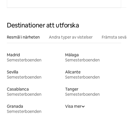
Destinationer att utforska
Resmål i närheten
Andra typer av vistelser
Främsta sevär
Madrid
Málaga
Semesterboenden
Semesterboenden
Sevilla
Alicante
Semesterboenden
Semesterboenden
Casablanca
Tanger
Semesterboenden
Semesterboenden
Granada
Visa mer
Semesterboenden