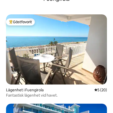
Gästfavorit
Populär gästfavorit
Lägenhet i Fuengirola
5 av 5 i g
5 (20)
Fantastisk lägenhet vid havet.