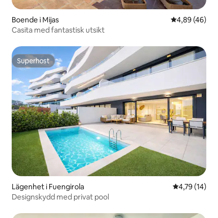
Boende i Mijas
4,89 av 5 i g
4,89 (46)
Casita med fantastisk utsikt
Superhost
Superhost
Lägenhet i Fuengirola
4,79 av 5 i g
4,79 (14)
Designskydd med privat pool