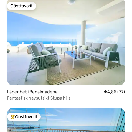
Gästfavorit
Gästfavorit
Lägenhet i Benalmádena
4,86 av 5 i g
4,86 (77)
Fantastisk havsutsikt Stupa hills
Gästfavorit
Populär gästfavorit