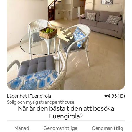
Lägenhet i Fuengirola
4,95 av 5 i g
4,95 (19)
Solig och mysig strandpenthouse
När är den bästa tiden att besöka
Fuengirola?
Månad
Genomsnittliga
Genomsnittlig