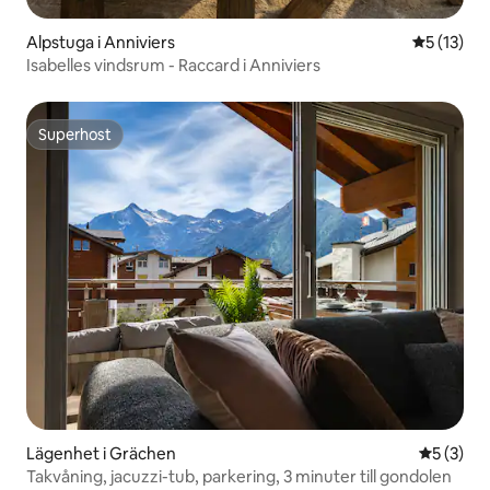
Alpstuga i Anniviers
5 av 5 i g
5 (13)
Isabelles vindsrum - Raccard i Anniviers
Superhost
Superhost
Lägenhet i Grächen
5 av 5 i 
5 (3)
Takvåning, jacuzzi-tub, parkering, 3 minuter till gondolen