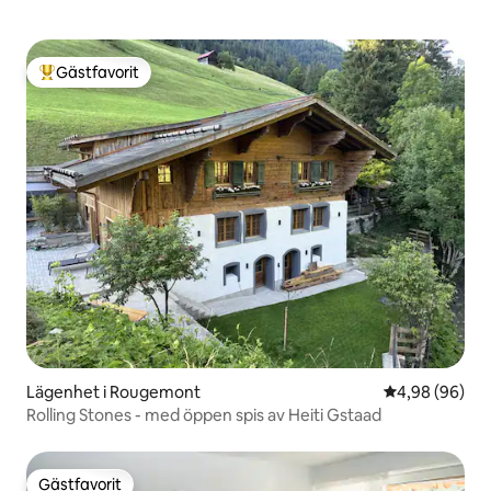
Gästfavorit
Populär gästfavorit
Lägenhet i Rougemont
4,98 av 5 i g
4,98 (96)
Rolling Stones - med öppen spis av Heiti Gstaad
Gästfavorit