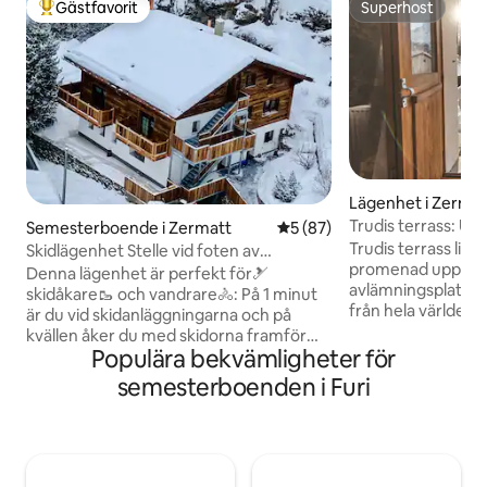
Gästfavorit
Superhost
Populär gästfavorit
Superhost
Lägenhet i Zermat
Trudis terrass: Ut
Semesterboende i Zermatt
5 av 5 i genomsnittligt be
5 (87)
Trudis terrass lig
Skidlägenhet Stelle vid foten av
promenad upp från
Matterhorn
Denna lägenhet är perfekt för🎿
avlämningsplatsen
skidåkare🥾 och vandrare🚴: På 1 minut
från hela världen 
är du vid skidanläggningarna och på
som är Matterhorn. Trudis terrass 
kvällen åker du med skidorna framför
tre mysiga, bekvä
Populära bekvämligheter för
dörren. Även vandrare och cyklister
sovrum. Vi har två moderna badrum.
kommer inte till korta – otaliga
semesterboenden i Furi
Vårt kök är hjärtat
fantastiska rutter och stigar väntar på
här vi samlas för a
dig precis utanför vår dörr. Du lagar mat i
titta på Netflix. Observera att Zermatt
ett modernt kök, kopplar du av i ett
befinner sig mitt 
mysigt vardagsrum och sover rustikt
har utsikten tillfä
under det sluttande taket. En solig