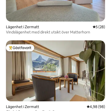
Lägenhet i Zermatt
5 av 5 i g
5 (28)
Vindslägenhet med direkt utsikt över Matterhorn
Gästfavorit
Populär gästfavorit
Lägenhet i Zermatt
4,98 av 5 i g
4,98 (98)