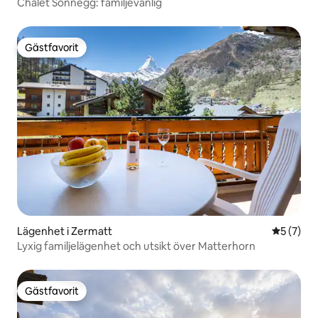
Chalet Sonnegg: familjevänlig
Gästfavorit
Gästfavorit
Lägenhet i Zermatt
5 av 5 i 
5 (7)
Lyxig familjelägenhet och utsikt över Matterhorn
Gästfavorit
Gästfavorit