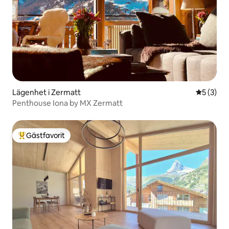
Lägenhet i Zermatt
5 av 5 i 
5 (3)
Penthouse Iona by MX Zermatt
Gästfavorit
Populär gästfavorit