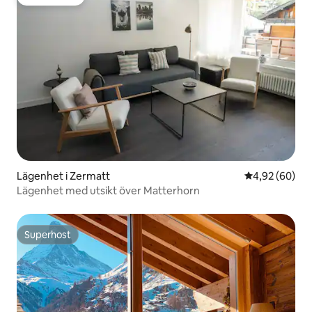
Gästfavorit
Lägenhet i Zermatt
4,92 av 5 i g
4,92 (60)
Lägenhet med utsikt över Matterhorn
Superhost
Superhost