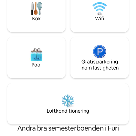
av uppförandet av
balkong inbjuder dig att stanna kvar. På
natten kan du se stjärnor och
Vintergatan från balkongen.
Kök
Wifi
Gratis parkering
Pool
inom fastigheten
Luftkonditionering
Andra bra semesterboenden i Furi