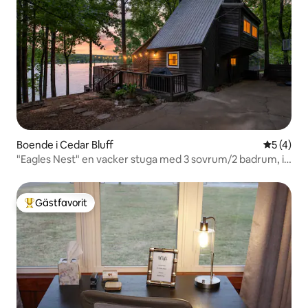
Boende i Cedar Bluff
5 av 5 i 
5 (4)
"Eagles Nest" en vacker stuga med 3 sovrum/2 badrum, i
Cedar Bluff
Gästfavorit
Populär gästfavorit