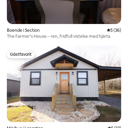
Boende i Section
5 av 5 i g
5 (36)
The Farmer's House – ren, fridfull vistelse med hjärta
Gästfavorit
Gästfavorit