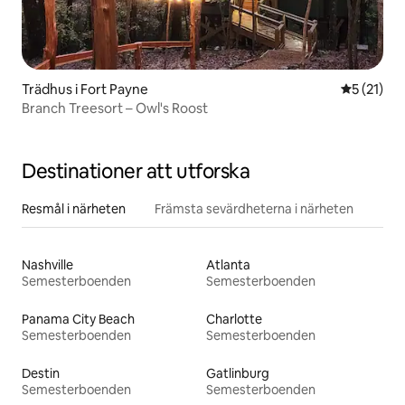
Trädhus i Fort Payne
5 av 5 i g
5 (21)
Branch Treesort – Owl's Roost
Destinationer att utforska
Resmål i närheten
Främsta sevärdheterna i närheten
Nashville
Atlanta
Semesterboenden
Semesterboenden
Panama City Beach
Charlotte
Semesterboenden
Semesterboenden
Destin
Gatlinburg
Semesterboenden
Semesterboenden