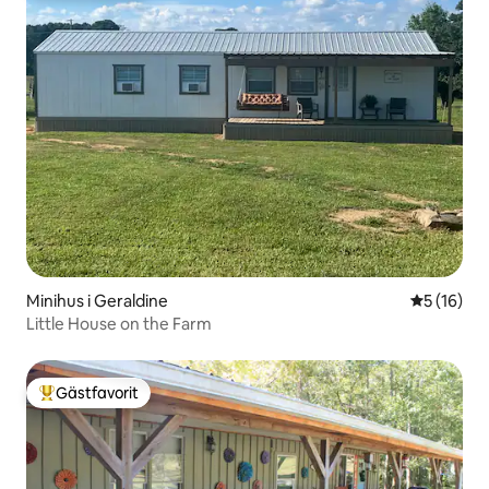
Minihus i Geraldine
5 av 5 i g
5 (16)
Little House on the Farm
Gästfavorit
Populär gästfavorit