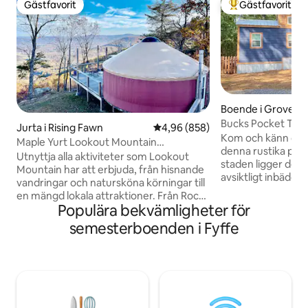
Gästfavorit
Gästfavorit
Gästfavorit
Populär gästfavor
Boende i Grove O
Bucks Pocket Tiny 
Jurta i Rising Fawn
4,96 av 5 i genomsnittligt bety
4,96 (858)
Kom och känn dig 
Maple Yurt Lookout Mountain
denna rustika pärl
Chattanooga Glamping
Utnyttja alla aktiviteter som Lookout
staden ligger dett
Mountain har att erbjuda, från hisnande
avsiktligt inbäddat
vandringar och natursköna körningar till
Pocket och ligger
en mängd lokala attraktioner. Från Rock
den första utsikt
Populära bekvämligheter för
City Gardens till Incline Railway hittar du
Trail. Detta lilla 
många sätt att utforska och njuta av den
semesterboenden i Fyffe
storleken för ett p
naturliga skönheten i området. Med våra
arbetslivet eller til
jurtor kan du koppla av i komfort och stil
familj på 4 att nju
med alla bekvämligheter hemifrån. Njut
Bucks Pocket har al
av en romantisk middag på däck med
vandra, fiska, padd
utsikt över den fantastiska utsikten eller
terränglederna.
bara koppla av och få ut mesta möjliga av