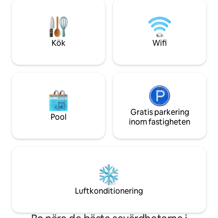
slutet av vår gata. Incheckning NÄR SOM
minisemester. En 5 minuters promenad
HELST EFTER kl. 14:00, nyckellåsboxen
till Dean Street där
finns vid dörren (du kan anlända så sent
utbud av restauran
du vill). Skicka ett meddelande till oss –
Idealiskt beläget 
frågor och förfrågningar är välkomna😊
vackra botaniska trädg
Kök
Wifi
leta någon annans
en nybyggnad.
Gratis parkering
Pool
inom fastigheten
Luftkonditionering