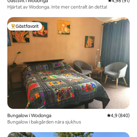
Gästsvit i Wodonga
4,98 av 5 i g
4,98 (91)
Hjärtat av Wodonga. Inte mer centralt än detta!
Gästfavorit
Populär gästfavorit
Bungalow i Wodonga
4,9 av 5 i ge
4,9 (840)
Bungalow i bakgården nära sjukhus