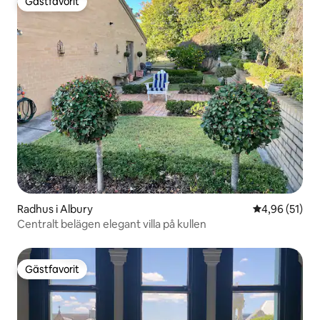
Gästfavorit
Gästfavorit
Radhus i Albury
4,96 av 5 i g
4,96 (51)
Centralt belägen elegant villa på kullen
Gästfavorit
Gästfavorit