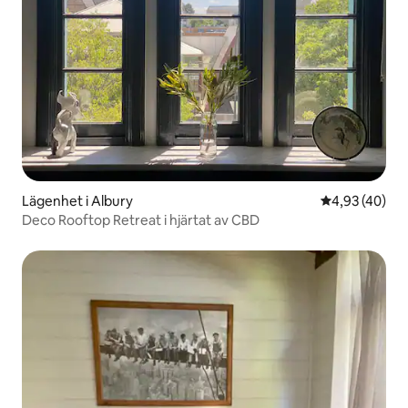
Lägenhet i Albury
4,93 av 5 i g
4,93 (40)
Deco Rooftop Retreat i hjärtat av CBD