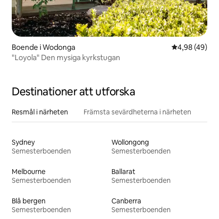
Boende i Wodonga
4,98 av 5 i g
4,98 (49)
"Loyola" Den mysiga kyrkstugan
Destinationer att utforska
Resmål i närheten
Främsta sevärdheterna i närheten
Sydney
Wollongong
Semesterboenden
Semesterboenden
Melbourne
Ballarat
Semesterboenden
Semesterboenden
Blå bergen
Canberra
Semesterboenden
Semesterboenden