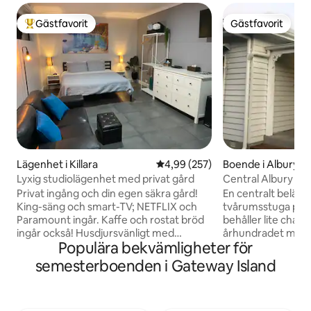
Gästfavorit
Gästfavorit
Populär gästfavorit
Gästfavorit
Lägenhet i Killara
4,99 av 5 i genomsnittligt bety
4,99 (257)
Boende i Albury
Lyxig studiolägenhet med privat gård
Central Albury Co
promenad till huv
Privat ingång och din egen säkra gård!
En centralt beläge
King-säng och smart-TV; NETFLIX och
tvårumsstuga på e
Paramount ingår. Kaffe och rostat bröd
behåller lite char
ingår också! Husdjursvänligt med
århundradet men
Populära bekvämligheter för
hunddörr. Tvättmaskin och torktumlare.
bekvämligheterna 
Köksutrymme; bärbar elektrisk spishäll,
Perfekt för dem s
semesterboenden i Gateway Island
luftfritös och elektrisk stekpanna. I ett
arbete, perfekt f
nytt bostadsområde, kort bilresa till stan
resenärer, två par, 
och gångavstånd till ån och kaffebar i
några vänner som 