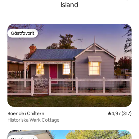
Island
Gästfavorit
Gästfavorit
Boende i Chiltern
4,97 av 5 i ge
4,97 (317)
Historiska Wark Cottage