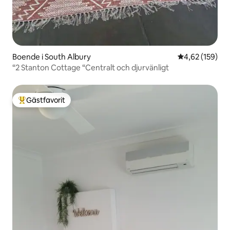
Boende i South Albury
4,62 av 5 i ge
4,62 (159)
“2 Stanton Cottage “Centralt och djurvänligt
Gästfavorit
Populär gästfavorit