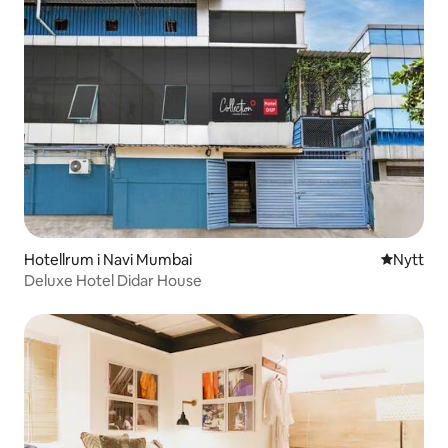
Hotellrum i Navi Mumbai
Nytt ställ
Nytt
Deluxe Hotel Didar House