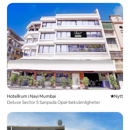
Hotellrum i Navi Mumbai
Nytt ställ
Nytt
Deluxe Sector 5 Sanpada Opal-bekvämligheter