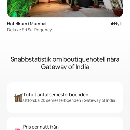
Hotellrum i Mumbai
Nytt ställ
Nytt
Deluxe Sri Sai Regency
Snabbstatistik om boutiquehotell nära
Gateway of India
Totalt antal semesterboenden
Utforska 20 semesterboenden i Gateway of India
Pris per natt från