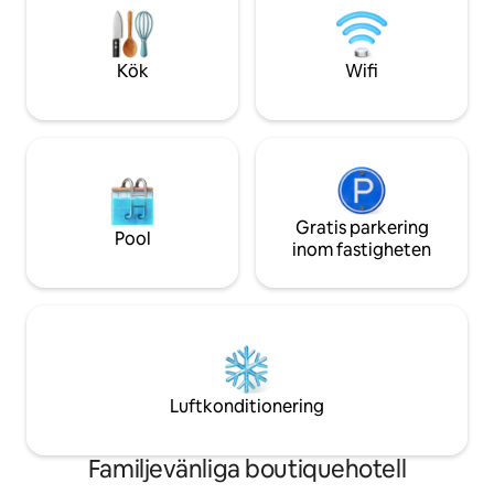
utrustad med höghastighets-Wi-Fi,
vilket passar perfekt för dem som
behöver vara uppkopplade för arbete
Kök
Wifi
eller möten.
Gratis parkering
Pool
inom fastigheten
Luftkonditionering
Familjevänliga boutiquehotell