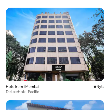
Hotellrum i Mumbai
Nytt ställ
Nytt
DeluxeHotel Pacific