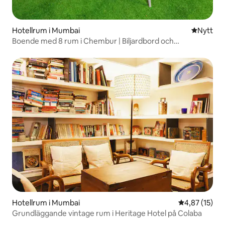
Hotellrum i Mumbai
Nytt ställ
Nytt
Boende med 8 rum i Chembur | Biljardbord och
avkopplingsutrymme
Hotellrum i Mumbai
4,87 av 5 i g
4,87 (15)
Grundläggande vintage rum i Heritage Hotel på Colaba