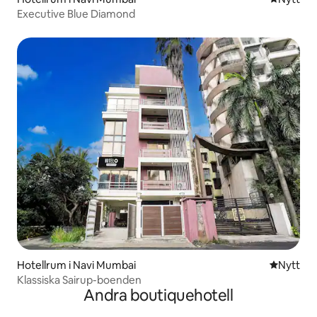
Executive Blue Diamond
Hotellrum i Navi Mumbai
Nytt ställ
Nytt
Klassiska Sairup-boenden
Andra boutiquehotell