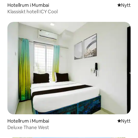
Hotellrum i Mumbai
Nytt ställ
Nytt
Klassiskt hotell ICY Cool
Hotellrum i Mumbai
Nytt ställ
Nytt
Deluxe Thane West