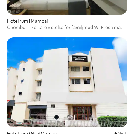
Hotellrum i Mumbai
Chembur – kortare vistelse för familj med Wi-Fi och mat
Hotellrum i Navi Mumbai
Nytt ställ
Nytt