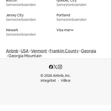
Boston
Québec City
Semesterboenden
Semesterboenden
Jersey City
Portland
Semesterboenden
Semesterboenden
Newark
Visa mer
Semesterboenden
Airbnb
USA
Vermont
Franklin County
Georgia
Georgia Mountain
© 2026 Airbnb, Inc.
Integritet
Villkor