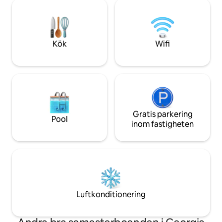
denna lugna tillfly
stället att koppla av, ladda batterierna
charm och en verkl
och njuta av skönheten på landsbygden.
avkoppling. Detta 
Bara 10 minuter till centrala St. Albans
boende. Sakta ner, ladda batterierna och
och 30 minuter till Burlington – det är
skapa varaktiga m
den perfekta flykten för affärer eller
Kök
Wifi
nöje.
Gratis parkering
Pool
inom fastigheten
Luftkonditionering