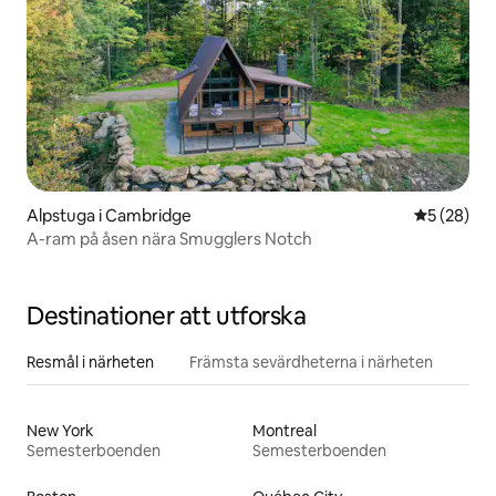
Alpstuga i Cambridge
5 av 5 i g
5 (28)
A-ram på åsen nära Smugglers Notch
Destinationer att utforska
Resmål i närheten
Främsta sevärdheterna i närheten
New York
Montreal
Semesterboenden
Semesterboenden