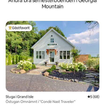
Andra bra semesterboenden i Georgia
Mountain
Gästfavorit
Populär gästfavorit
Stuga i Grand Isle
5 av 5 i g
5 (68)
Östugan Omnämnt i "Condé Nast Traveler"