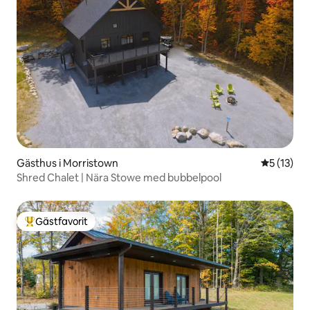
Gästhus i Morristown
5 av 5 i g
5 (13)
Shred Chalet | Nära Stowe med bubbelpool
Gästfavorit
Populär gästfavorit