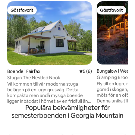
Gästfavorit
Gästfavorit
Gästfavorit
Gästfavorit
Bungalow i Westf
Boende i Fairfax
5 av 5 i genomsnittligt b
5 (6)
Glamping Brooksi
Stugan The Nestled Nook
Fly till en lugn, rom
Välkommen till vår moderna stuga
gömd i skogen, dä
belägen på en lugn grusväg. Detta
möts för en oförg
kompakta men ändå mysiga boende
Denna unika tillfly
ligger inbäddat i hörnet av en fridfull äng
Populära bekvämligheter för
är utformad för gä
och är omsorgsfullt utformat med
och återförenas. I a
komfort och avkoppling i åtanke. Den
semesterboenden i Georgia Mountain
stugan finns en s
ljusa och stilfulla inredningen, den varma
trädäck med utsik
atmosfären och den lugnande naturliga
bäcken. Omgiven a
omgivningen gör det till det perfekta