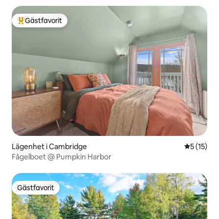
Gästfavorit
Populär gästfavorit
Lägenhet i Cambridge
5 av 5 i g
5 (15)
Fågelboet @ Pumpkin Harbor
Gästfavorit
Gästfavorit