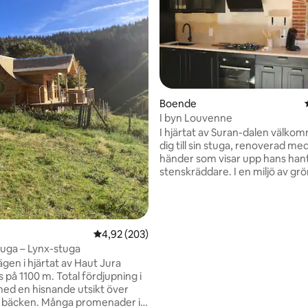
Boende
I byn Louvenne
I hjärtat av Suran-dalen välkom
dig till sin stuga, renoverad med
händer som visar upp hans han
stenskräddare. I en miljö av gr
äkthet i hjärtat av byn Louvenn
och ro råder, kan du ladda om,
promenera och upptäcka de ma
landskapen i Jura och vår gast
ligt betyg, 106 omdömen
4,92 av 5 i genomsnittligt betyg, 203 omdöm
4,92 (203)
Vattenfall, bad, museer, vandrin
tuga – Lynx-stuga
vila ... Paulin kommer att veta hur du
gen i hjärtat av Haut Jura
välkomnas och vägleds under d
m. Total fördjupning i
vistelse.
ed en hisnande utsikt över
ånga promenader i