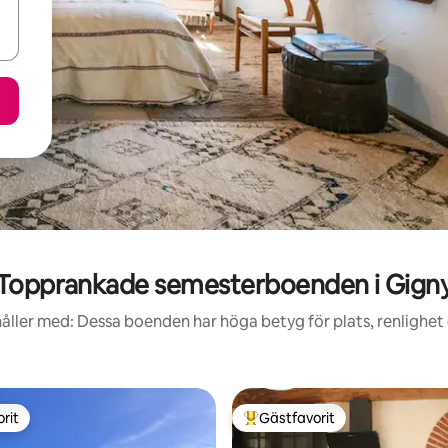
Topprankade semesterboenden i Gign
åller med: Dessa boenden har höga betyg för plats, renlighet
rit
Gästfavorit
rit
Populär gästfavorit