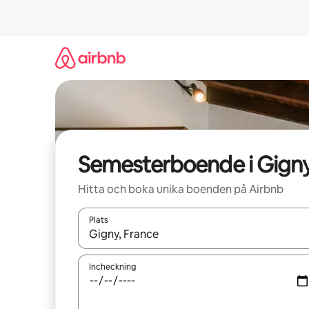
Hoppa
till
innehåll
Semesterboende i Gign
Hitta och boka unika boenden på Airbnb
Plats
När resultaten är tillgängliga kan du navigera me
Incheckning