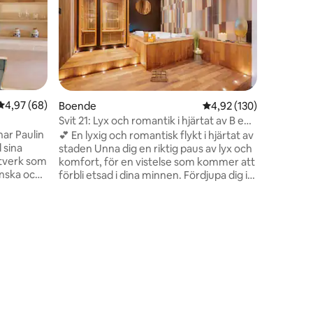
Upptäck 
kvm hem, 
På botten
kök, ett
badrum m
finns 4 s
omklädni
badkar. I
4,97 av 5 i genomsnittligt betyg, 68 omdömen
4,97 (68)
Boende
4,92 av 5 i genomsnitt
4,92 (130)
bank, ma
Svit 21: Lyx och romantik i hjärtat av B en
bekvämlig
B – luftkonditionering
nar Paulin
💕 En lyxig och romantisk flykt i hjärtat av
måltider 
 sina
staden Unna dig en riktig paus av lyx och
fantastiska
tverk som
komfort, för en vistelse som kommer att
önska och
förbli etsad i dina minnen. Fördjupa dig i
e där lugn
elegansen och förfiningen i Suite du 21,
inbäddad i en historisk byggnad med unik
gnifika
charm. Denna svit är perfekt för en
ronomi.
romantisk semester eller en exklusiv
en
gar eller
affärsresa och kombinerar modern
komfort, välbefinnande och elegans för
in
en oförglömlig upplevelse. 💕