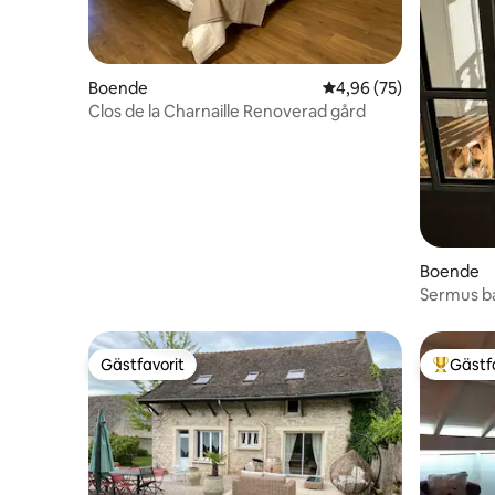
Boende
4,96 av 5 i genomsnit
4,96 (75)
Clos de la Charnaille Renoverad gård
Boende
Sermus b
Gästfavorit
Gästf
Gästfavorit
Populär 