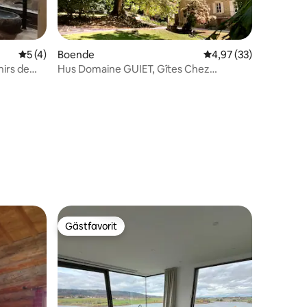
5 av 5 i genomsnittligt betyg, 4 omdömen
5 (4)
Boende
4,97 av 5 i genomsnit
4,97 (33)
irs de
Hus Domaine GUIET, Gîtes Chez
Morgane & Thomas
en
Gästfavorit
Gästfavorit