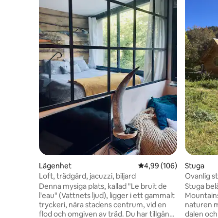
Lägenhet
4,99 av 5 i genomsnitt
4,99 (106)
Stuga
Loft, trädgård, jacuzzi, biljard
Ovanlig s
Denna mysiga plats, kallad "Le bruit de
Stuga belä
l'eau" (Vattnets ljud), ligger i ett gammalt
Mountains på 1100 
tryckeri, nära stadens centrum, vid en
naturen m
flod och omgiven av träd. Du har tillgång
dalen och bäcken. M