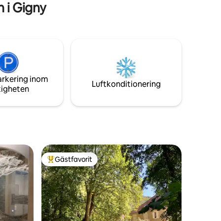
 i Gigny
arkering inom
Luftkonditionering
tigheten
Gästfavorit
Populär gästfavorit