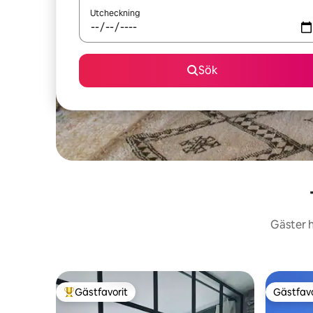
Utcheckning
Sök
Gäster h
Gästfavorit
Gästfavo
Populär gästfavorit
Gästfavo