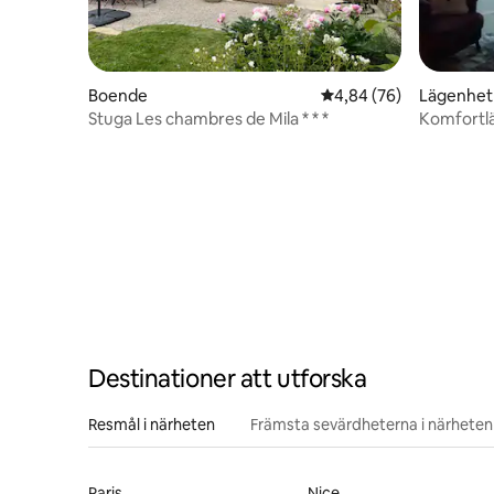
Boende
4,84 av 5 i genomsnit
4,84 (76)
Lägenhet
Stuga Les chambres de Mila * * *
Komfortl
Destinationer att utforska
Resmål i närheten
Främsta sevärdheterna i närheten
Paris
Nice