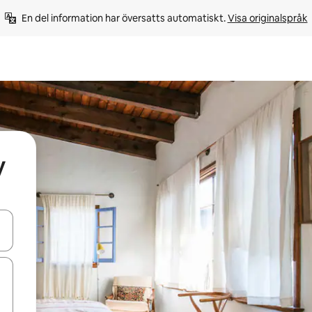
En del information har översatts automatiskt. 
Visa originalspråk
y
d upp- och nedåtpilarna eller utforska genom att trycka eller svepa.