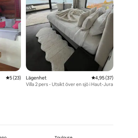
en
5 av 5 i genomsnittligt betyg, 23 omdömen
5 (23)
Lägenhet
4,95 av 5 i genomsnit
4,95 (37)
Villa 2 pers - Utsikt över en sjö i Haut-Jura
ano
Toulouse