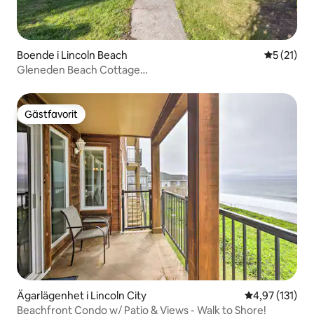
Boende i Lincoln Beach
5 av 5 i g
5 (21)
Gleneden Beach Cottage
Hundar+Eldstad+Utomhusdusch
Gästfavorit
Gästfavorit
Ägarlägenhet i Lincoln City
4,97 av 5 i ge
4,97 (131)
Beachfront Condo w/ Patio & Views - Walk to Shore!