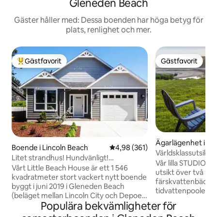
Gleneden Beach
Gäster håller med: Dessa boenden har höga betyg för
plats, renlighet och mer.
Gästfavorit
Gästfavorit
Populär gästfavorit
Gästfavorit
Ägarlägenhet i N
Boende i Lincoln Beach
4,98 av 5 i genomsnittligt bety
4,98 (361)
Världsklassutsikt:
Litet strandhus! Hundvänligt!
Front Condo
Vår lilla STUDIO "
Promenera till stranden!
Vårt Little Beach House är ett 1 546
utsikt över två sa
kvadratmeter stort vackert nytt boende
färskvattenbäckar
byggt i juni 2019 i Gleneden Beach
tidvattenpooler, s
(beläget mellan Lincoln City och Depoe
Forest, och är omg
Populära bekvämligheter för
Bay). Tillgång till stranden 3 minuters
skog. Det har: fullt utrustat kök, badrum,
promenad längst bort på vår gata. Gräv