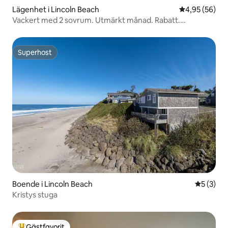
Lägenhet i Lincoln Beach
4,95 av 5 i g
4,95 (56)
Vackert med 2 sovrum. Utmärkt månad. Rabatt.
Registrerade sjuksköterskor, läkare
Superhost
Superhost
Boende i Lincoln Beach
5 av 5 i 
5 (3)
Kristys stuga
Gästfavorit