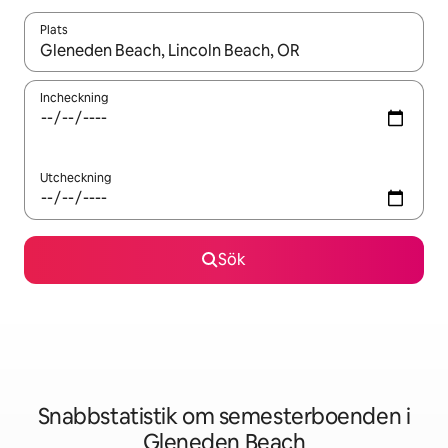
Plats
När resultaten är tillgängliga kan du navigera med upp- och ned
Incheckning
Utcheckning
Sök
Snabbstatistik om semesterboenden i
Gleneden Beach