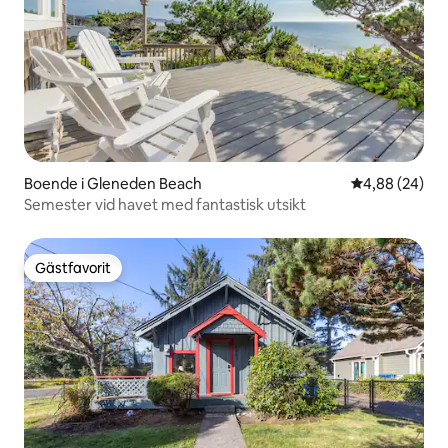
Boende i Gleneden Beach
4,88 av 5 i g
4,88 (24)
Semester vid havet med fantastisk utsikt
Gästfavorit
Gästfavorit