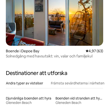
Boende i Depoe Bay
4,97 av 5 i g
4,97 (63)
Solnedgång med havsutsikt: vin, valar och familjekul
Destinationer att utforska
Andra typer av vistelser
Främsta sevärdheterna i närheten
Djurvänliga boenden att hyra
Boenden vid stranden att hyra
Gleneden Beach
Gleneden Beach