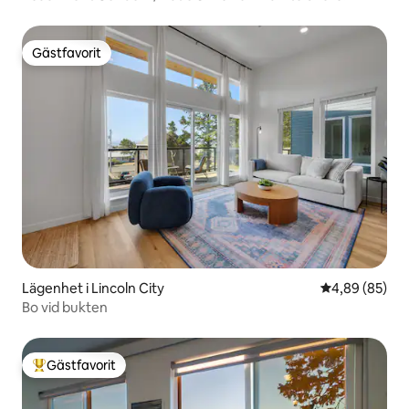
Gästfavorit
Gästfavorit
Lägenhet i Lincoln City
4,89 av 5 i g
4,89 (85)
Bo vid bukten
Gästfavorit
Populär gästfavorit