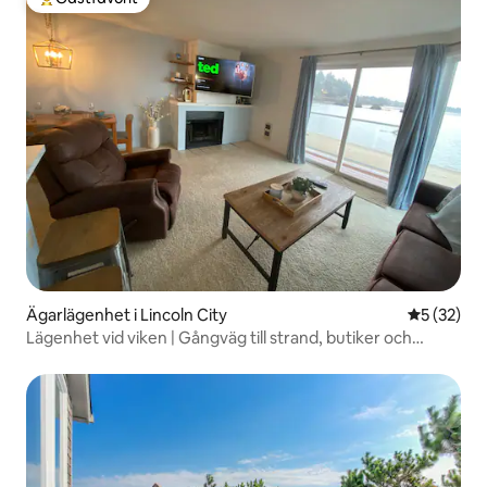
Populär gästfavorit
Ägarlägenhet i Lincoln City
5 av 5 i g
5 (32)
Lägenhet vid viken | Gångväg till strand, butiker och
restauranger