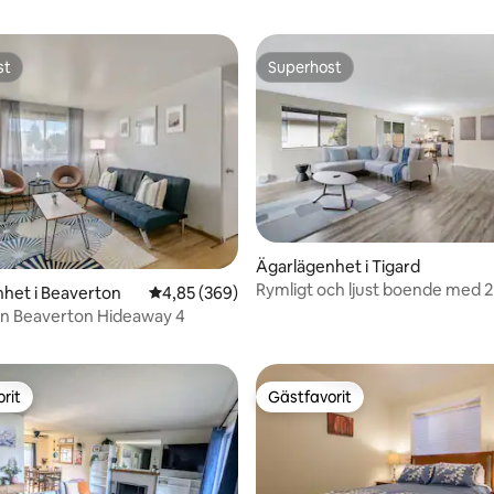
st
Superhost
st
Superhost
ligt betyg, 401 omdömen
Ägarlägenhet i Tigard
Rymligt och ljust boende med 
het i Beaverton
4,85 av 5 i genomsnittligt betyg, 369 omdöm
4,85 (369)
och 2 badrum
 Beaverton Hideaway 4
rit
Gästfavorit
rit
Gästfavorit