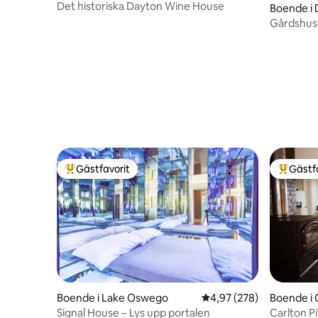
Det historiska Dayton Wine House
Boende i
Gårdshuse
Country
Gästfavorit
Gästf
Populär gästfavorit
Populär 
Boende i Lake Oswego
4,97 av 5 i genomsnitt
4,97 (278)
Boende i 
Signal House – Lys upp portalen
Carlton P