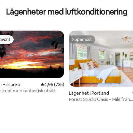
Lägenheter med luftkonditionering
avorit
Superhost
gästfavorit
Superhost
 Hillsboro
4,95 av 5 i genomsnittligt betyg, 735 omdöm
4,95 (735)
Vinlandsretreat med fantastisk utsikt
Lägenhet i Portland
Forest Studio Oasis – Mile från
ligt betyg, 105 omdömen
Multnomah Village