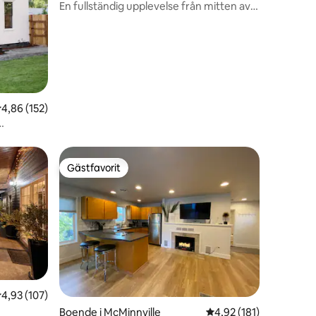
En fullständig upplevelse från mitten av
en
århundradet, lugn gata
,86 av 5 i genomsnittligt betyg, 152 omdömen
4,86 (152)
Gästfavorit
Gästfavorit
,93 av 5 i genomsnittligt betyg, 107 omdömen
4,93 (107)
en
Boende i McMinnville
4,92 av 5 i genomsnitt
4,92 (181)