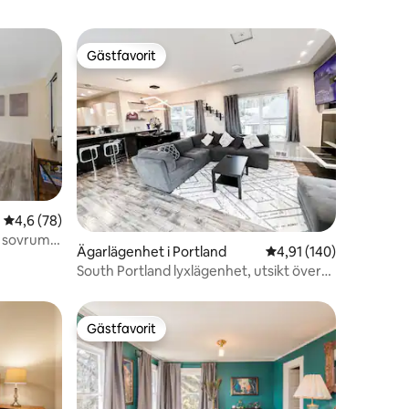
Gästfavorit
Gästfavorit
4,6 av 5 i genomsnittligt betyg, 78 omdömen
4,6 (78)
2 sovrum
en
Ägarlägenhet i Portland
4,91 av 5 i genomsnitt
4,91 (140)
South Portland lyxlägenhet, utsikt över
staden och bergen
Gästfavorit
Gästfavorit