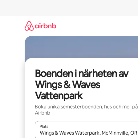
Hoppa
till
innehåll
Boenden i närheten av
Wings & Waves
Vattenpark
Boka unika semesterboenden, hus och mer på
Airbnb
Plats
När resultaten är tillgängliga kan du navigera me