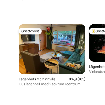
Gästfavorit
Gästf
Gästfavorit
Populär 
Lägenhet i
Lägenhet i McMinnville
4,9 av 5 i genomsnitt
4,9 (105)
Ljus lägenhet med 2 sovrum i centrum