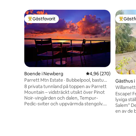
Gästfavorit
Gästf
Populär gästfavorit
Populär 
Boende i Newberg
4,96 av 5 i genomsnitt
4,96 (270)
Parrett Mtn Estate · Bubbelpool, bastu
Gästhus i
och utsikt över dalen
8 privata tunnland på toppen av Parrett
Willamett
Mountain – vidsträckt utsikt över Pinot
Escape! F
Noir-vingården och dalen, Tempur-
lyxiga stä
Pedic-sviter och uppvärmda stengolv.
Salem" De
Den enda egendomen i Willamette Valley
en av de 
med bastu i oregonröd cedar, kallt
Detta stä
badkar, bubbelpool under stjärnhimlen
eftersom 
och laddning för elfordon av alla märken.
och tiden 
Två fullt utrustade kockkök, sängkläder i
födelseda