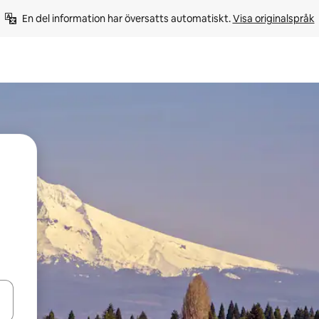
En del information har översatts automatiskt. 
Visa originalspråk
d upp- och nedåtpilarna eller utforska genom att trycka eller svepa.