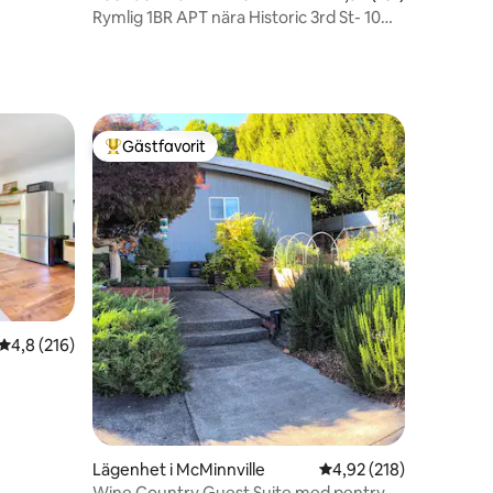
Rymlig 1BR APT nära Historic 3rd St- 10
minuters promenad
Gästfavorit
Populär gästfavorit
en
4,8 av 5 i genomsnittligt betyg, 216 omdömen
4,8 (216)
Lägenhet i McMinnville
4,92 av 5 i genomsnitt
4,92 (218)
Wine Country Guest Suite med pentry