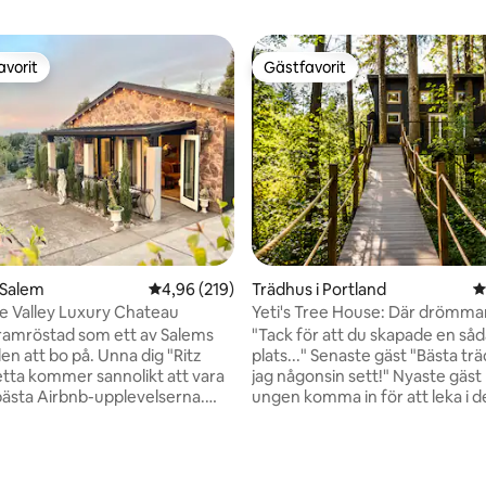
avorit
Gästfavorit
gästfavorit
Gästfavorit
ligt betyg, 270 omdömen
 Salem
4,96 av 5 i genomsnittligt betyg, 219 omdöm
4,96 (219)
Trädhus i Portland
4
e Valley Luxury Chateau
Yeti's Tree House: Där drömmar
sanna
ramröstad som ett av Salems
"Tack för att du skapade en så
llen att bo på. Unna dig "Ritz
plats..." Senaste gäst "Bästa trädhuset
tta kommer sannolikt att vara
jag någonsin sett!" Nyaste gäst Låt
bästa Airbnb-upplevelserna.
ungen komma in för att leka i d
lle är lugnt och avkopplande,
riktiga trädhus som hålls uppe a
du njuter av utsikten, naturen
träd, 18 meter från marken. Zip
ensam. Bra ställe att fira din
eller ta ett gigantiskt bad. En m
g eller årsdag med en lugn
promenad genom skogen leder t