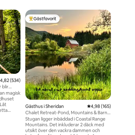
Vistelse 
Gästfavorit
Gästf
Populär gästfavorit
Populär
nnville
McMinnvil
stan!
Tegelhemm
cirka 100
hasselnötter. Det ligger 
gränsar t
sidan oc
Poverty B
fjärde si
en annan jord
allmänhet
en
,82 av 5 i genomsnittligt betyg, 534 omdömen
4,82 (534)
påträngande. Du kanske 
Judy ogrä
 blir
äpplen eller fikon!! 
dan magisk
vinprovni
Gästhus i Sheridan
4,98 av 5 i genomsnitt
4,98 (165)
etta
Chalet Retreat-Pond, Mountains & Barn
v fyra
View
Stugan ligger inbäddad i Coastal Range
 line down
Mountains. Det inkluderar 2 däck med
agisk
utsikt över den vackra dammen och
ill