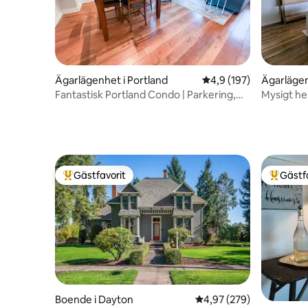
Ägarlägenhet i Portland
4,9 av 5 i genomsnitt
4,9 (197)
Ägarlägen
Fantastisk Portland Condo | Parkering,
Mysigt he
flod och restaurang
Gästfavorit
Gästf
Populär gästfavorit
Populär 
Boende i Dayton
4,97 av 5 i genomsnitt
4,97 (279)