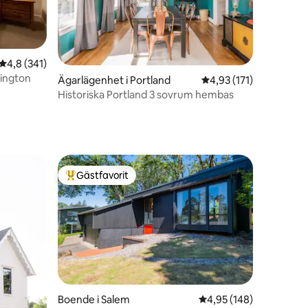
4,8 av 5 i genomsnittligt betyg, 341 omdömen
4,8 (341)
rvington
en
Ägarlägenhet i Portland
4,93 av 5 i genomsnit
4,93 (171)
Historiska Portland 3 sovrum hembas
Gästfavorit
Populär gästfavorit
Boende i Salem
4,95 av 5 i genomsnitt
4,95 (148)