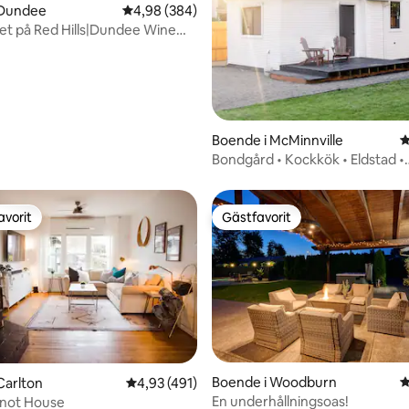
 Dundee
4,98 av 5 i genomsnittligt betyg, 384 omdöm
4,98 (384)
t på Red Hills|Dundee Wine
Boende i McMinnville
4
Bondgård • Kockkök • Eldstad •
Djurvänligt
avorit
Gästfavorit
gästfavorit
Gästfavorit
Boende i Woodburn
4
ligt betyg, 278 omdömen
Carlton
4,93 av 5 i genomsnittligt betyg, 491 omdöm
4,93 (491)
En underhållningsoas!
inot House