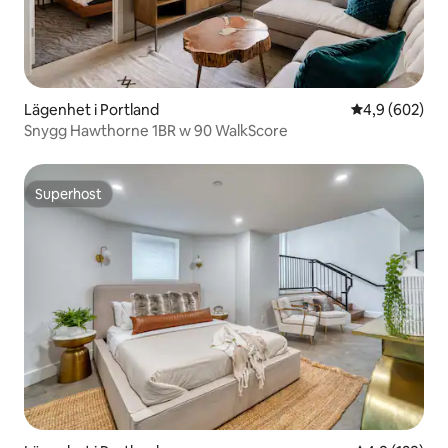
Lägenhet i Portland
4,9 av 5 i ge
4,9 (602)
Snygg Hawthorne 1BR w 90 WalkScore
Superhost
Superhost