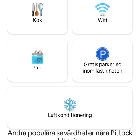
utomhus - Se bildtexter för mer
uppvärmning för komfort året runt 🔑
information - Utbi
Egen ingång, inga delade utrymmen –
välkomna; inga hus
helt och hållet ditt 🪜 Brant utvändig
Kök
Wifi
trappa för att komma in (inte stegfri) 🍽️
Några steg från NW 23rds bästa
restaurang
Gratis parkering
Pool
inom fastigheten
Luftkonditionering
Andra populära sevärdheter nära Pittock