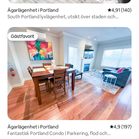
Ägarlägenhet i Portland
4,91 av 5 i ge
4,91 (140)
South Portland lyxlägenhet, utsikt över staden och
bergen
Gästfavorit
Gästfavorit
Ägarlägenhet i Portland
4,9 av 5 i ge
4,9 (197)
Fantastisk Portland Condo | Parkering, flod och