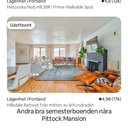
Lägenhet i Portland
4,8 av 5 i ge
4,8 (128)
Historiska Nob Hill 2BR | Prime Walkable Spot
Gästfavorit
Gästfavorit
Lägenhet i Portland
4,98 av 5 i ge
4,98 (176)
Hillsdale Retreat från mitten av århundradet
Andra bra semesterboenden nära
Pittock Mansion