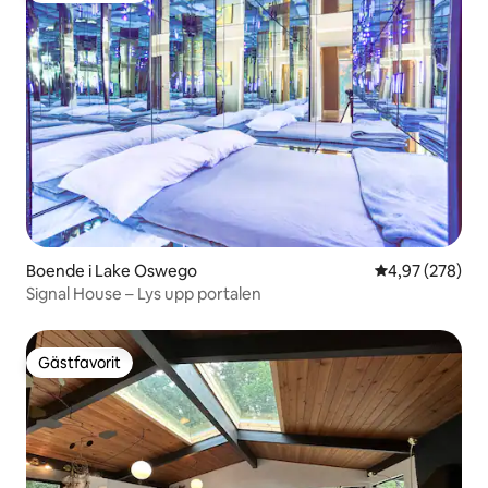
Boende i Lake Oswego
4,97 av 5 i ge
4,97 (278)
Signal House – Lys upp portalen
Gästfavorit
Gästfavorit