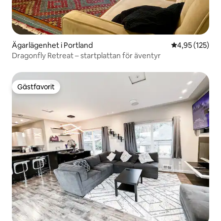
Ägarlägenhet i Portland
4,95 av 5 i ge
4,95 (125)
Dragonfly Retreat – startplattan för äventyr
Gästfavorit
Gästfavorit