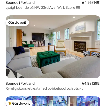
Boende i Portland
4,95 av 5 i ge
4,95 (149)
Lyxigt boende på NW 23rd Ave, Walk Score 99
Gästfavorit
Gästfavorit
Boende i Portland
4,93 av 5 i ge
4,93 (295)
Rymlig skogsretreat med bubbelpool och utsikt
Gästfavorit
Populär gästfavorit