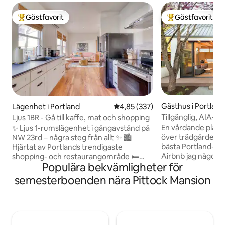
Gästfavorit
Gästfavorit
Populär gästfavorit
Populär gästfavor
Gästhus i Portland
Lägenhet i Portland
4,85 av 5 i genomsnittligt bety
4,85 (337)
Tillgänglig, AIA-
Ljus 1BR - Gå till kaffe, mat och shopping
Garden Oasis
En vårdande plats m
✨ Ljus 1-rumslägenhet i gångavstånd på
över trädgården och
NW 23rd – några steg från allt ✨ 🏙️
bästa Portland-maten. "De
Hjärtat av Portlands trendigaste
Airbnb jag någonsi
shopping- och restaurangområde 🛏️
Populära bekvämligheter för
gästkommentar. - American Institute of
Queensize-säng i eget sovrum 🍳 Fullt
Architects Award t
utrustat kök med ugn, spis och
semesterboenden nära Pittock Mansion
Wilson - Exklusiv
kaffebryggare 📺 Smart-TV och snabbt
europeiska armat
wifi i hela boendet 💼 Arbetsyta som är
grannskap trädkan
lämplig för bärbar dator för
från centrum - Fullt utrustat kök med
distansarbete 🐾 Djurvänligt – ta med din
färskt lokalt kaff
lurviga vän ❄️ Luftkonditionering och