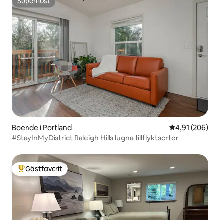
Superhost
Superhost
Boende i Portland
4,91 av 5 i ge
4,91 (206)
#StayInMyDistrict Raleigh Hills lugna tillflyktsorter
Gästfavorit
Populär gästfavorit