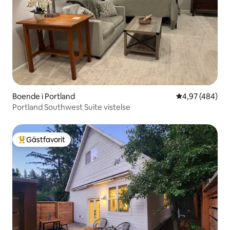
Boende i Portland
4,97 av 5 i ge
4,97 (484)
Portland Southwest Suite vistelse
Gästfavorit
Populär gästfavorit