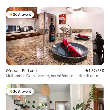
Gästfavorit
Populär gästfavorit
Gästsvit i Portland
4,87 av 5 i ge
4,87 (531)
Multnomah Gem - vacker, bortskämd, minuter till dntn
Gästfavorit
Populär gästfavorit