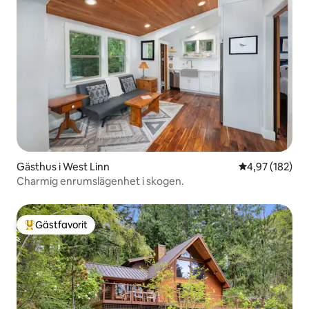
Gästhus i West Linn
4,97 av 5 i ge
4,97 (182)
Charmig enrumslägenhet i skogen.
Gästfavorit
Populär gästfavorit