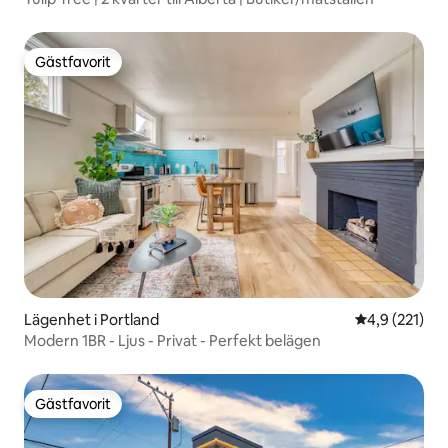
Gästfavorit
Gästfavorit
Lägenhet i Portland
4,9 av 5 i ge
4,9 (221)
Modern 1BR - Ljus - Privat - Perfekt belägen
Gästfavorit
Gästfavorit