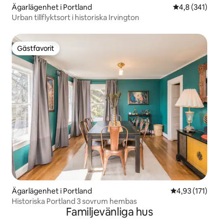
Ägarlägenhet i Portland
4,8 av 5 i ge
4,8 (341)
Urban tillflyktsort i historiska Irvington
Gästfavorit
Gästfavorit
Ägarlägenhet i Portland
4,93 av 5 i ge
4,93 (171)
Historiska Portland 3 sovrum hembas
Familjevänliga hus