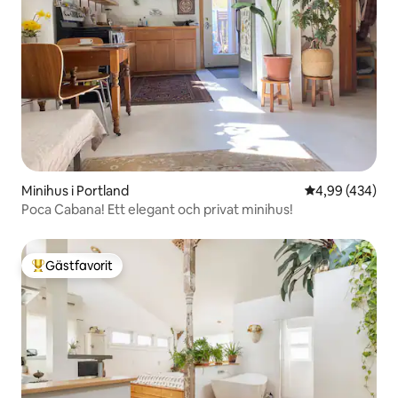
Minihus i Portland
4,99 av 5 i ge
4,99 (434)
Poca Cabana! Ett elegant och privat minihus!
Gästfavorit
Populär gästfavorit