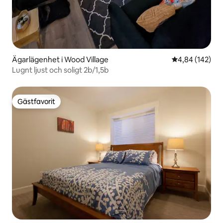
Ägarlägenhet i Wood Village
4,84 av 5 i ge
4,84 (142)
Lugnt ljust och soligt 2b/1,5b
Gästfavorit
Gästfavorit