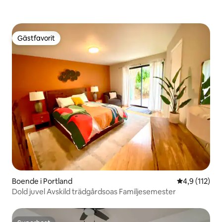
Gästfavorit
Gästfavorit
Boende i Portland
4,9 av 5 i g
4,9 (112)
Dold juvel Avskild trädgårdsoas Familjesemester