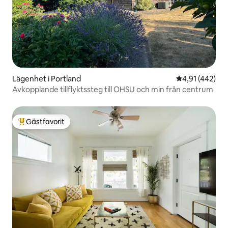
Lägenhet i Portland
4,91 av 5 i ge
4,91 (442)
Avkopplande tillflyktssteg till OHSU och min från centrum
Gästfavorit
Populär gästfavorit