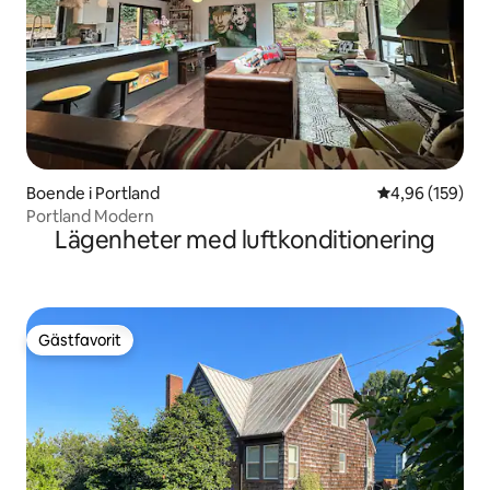
Boende i Portland
4,96 av 5 i ge
4,96 (159)
Portland Modern
Lägenheter med luftkonditionering
Gästfavorit
Gästfavorit