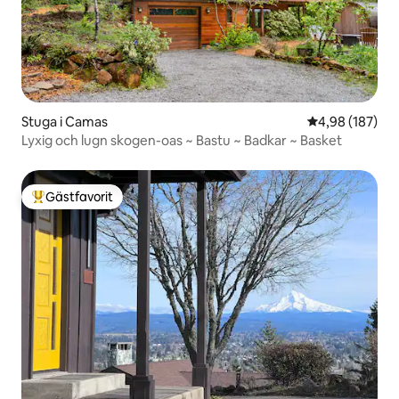
Stuga i Camas
4,98 av 5 i ge
4,98 (187)
Lyxig och lugn skogen-oas ~ Bastu ~ Badkar ~ Basket
Gästfavorit
Populär gästfavorit