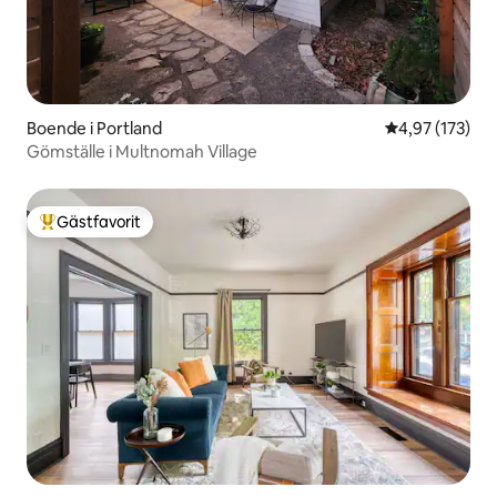
Boende i Portland
4,97 av 5 i ge
4,97 (173)
Gömställe i Multnomah Village
Gästfavorit
Populär gästfavorit