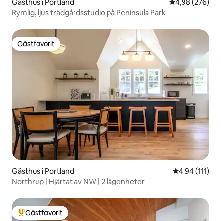
Gästhus i Portland
4,98 av 5 i ge
4,98 (276)
Rymlig, ljus trädgårdsstudio på Peninsula Park
Gästfavorit
Gästfavorit
Gästhus i Portland
4,94 av 5 i g
4,94 (111)
Northrup | Hjärtat av NW | 2 lägenheter
Gästfavorit
Populär gästfavorit