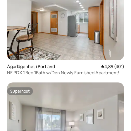
Ägarlägenhet i Portland
4,89 av 5 i ge
4,89 (401)
NE PDX 2Bed 1Bath w/Den Newly Furnished Apartment!
Superhost
Superhost