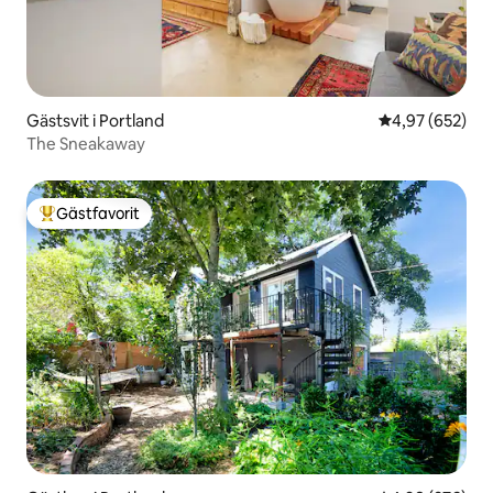
Gästsvit i Portland
4,97 av 5 i ge
4,97 (652)
The Sneakaway
Gästfavorit
Populär gästfavorit