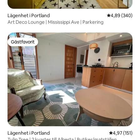
Lägenhet i Portland
4,89 av 5 i ge
4,89 (340)
Art Deco Lounge | Mississippi Ave | Parkering
Gästfavorit
Gästfavorit
Lägenhet i Portland
4,97 av 5 i ge
4,97 (151)
Tulip Tree | 2 kvarter till Alberta | Butiker/matställen