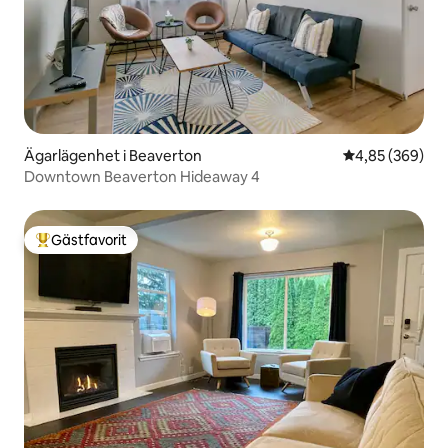
Ägarlägenhet i Beaverton
4,85 av 5 i ge
4,85 (369)
Downtown Beaverton Hideaway 4
Gästfavorit
Populär gästfavorit