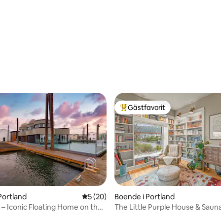
Gästfavorit
Populär gästfavorit
Portland
5 av 5 i genomsnittligt betyg, 20 omdöm
5 (20)
Boende i Portland
 – Iconic Floating Home on the
The Little Purple House & Sauna
tligt betyg, 95 omdömen
Promenad till Mt Tabor