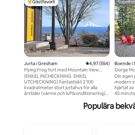
Gästfavorit
Superho
Populär gästfavorit
Superho
Jurta i Gresham
4,97 av 5 i genomsnitt
4,97 (554)
Boende i
Flying Frog Yurt med Mountain View
Gorge Mod
(Enkel utcheckning!)
värld!
(ENKEL INCHECKNING. ENKEL
Din egen p
UTCHECKNING) Fantastiskt 2 100
modern st
kvadratmeter stort jurtahus för alla
hjärtat a
årstider (värme och luftkonditionering)
45 minute
med miljonvärd panoramautsikt över Mt.
fönstervä
Populära bekv
Hood, Mt. St. Helens och Cascade Range.
och säson
Utrymmet är inrett med skräddarsydda
utforskni
möbler och unik inredning och ger en
det extra
uppslukande upplevelse i ett
skogen. 
förstklassigt grannskap, kombinerat med
dagsljus 
den bästa utsikten i Portland. Boendet är
och ett fu