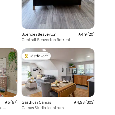
Boende i Beaverton
4,9 av 5 i genomsnit
4,9 (20)
Centralt Beaverton Retreat
Gästfavorit
Populär gästfavorit
en
5 av 5 i genomsnittligt betyg, 67 omdömen
5 (67)
Gästhus i Camas
4,98 av 5 i genomsnitt
4,98 (303)
 -
Camas Studio i centrum