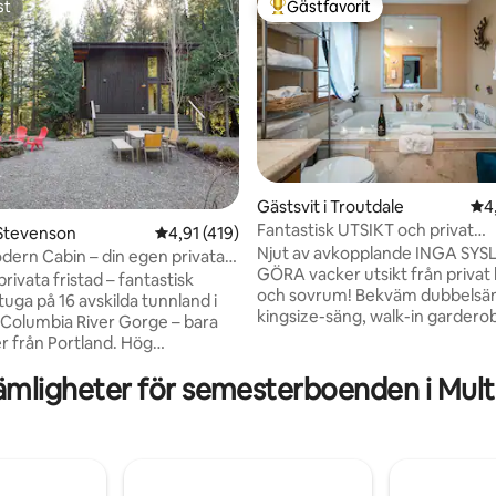
st
Gästfavorit
st
Populär gästfavorit
Gästsvit i Troutdale
4,9
4
Fantastisk UTSIKT och privat
ligt betyg, 554 omdömen
 Stevenson
4,91 av 5 i genomsnittligt betyg, 419 omdöm
4,91 (419)
ingång/bubbelpool nära vattenf
Njut av avkopplande INGA SYS
ern Cabin – din egen privata
GÖRA vacker utsikt från privat
rivata fristad – fantastisk
och sovrum! Bekväm dubbelsäng med
uga på 16 avskilda tunnland i
kingsize-säng, walk-in gardero
v Columbia River Gorge – bara
skrivbord och 2 stolar. TV och W
r från Portland. Hög
Endast 17 minuters bilresa från
gg och utsikt över cederträd
flygplatsen och super nära må
ämligheter för semesterboenden i Mu
gsbäck. Efter en dags
vattenfall, vandringsleder och 
ng av Gorge kan du koppla av i
till Edgefield, 5 miles från Blue 
 stora badkaret med utsikt över
några minuter från Multnomah F
Den nedre våningen med
Bridal Veil Falls, och så många a
har två rum med våningssängar
Gorge Falls och vandringsleder,
llt utrustat badrum. Njut av