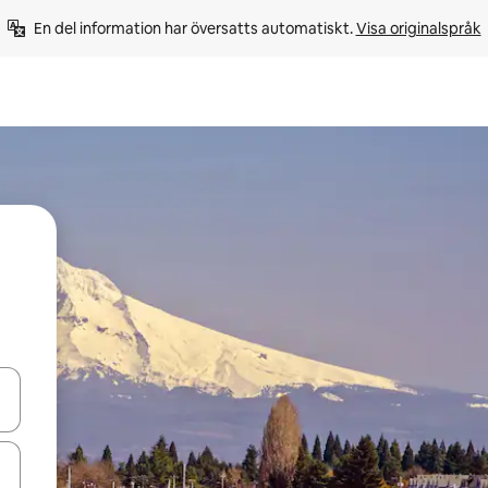
En del information har översatts automatiskt. 
Visa originalspråk
d upp- och nedåtpilarna eller utforska genom att trycka eller svepa.