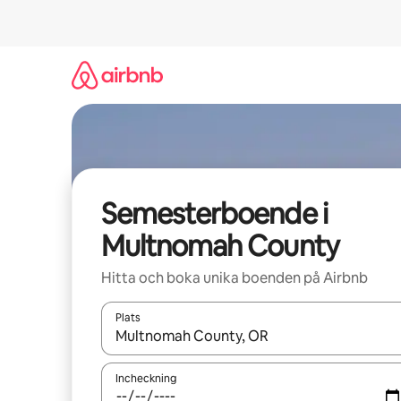
Hoppa
till
innehåll
Semesterboende i
Multnomah County
Hitta och boka unika boenden på Airbnb
Plats
När resultaten är tillgängliga kan du navigera me
Incheckning