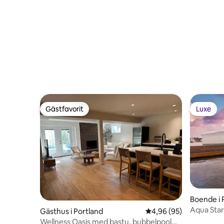
Gästfavorit
Luxe
Gästfavorit
Luxe
Boende i 
Aqua Star
Gästhus i Portland
4,96 av 5 i genomsnit
4,96 (95)
Columbia
Wellness Oasis med bastu, bubbelpool