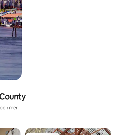
 County
 och mer.
Boende i