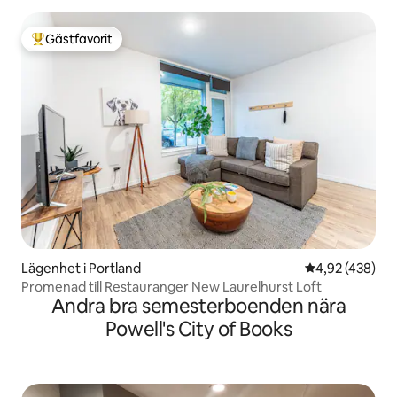
Gästfavorit
Populär gästfavorit
Lägenhet i Portland
4,92 av 5 i ge
4,92 (438)
Promenad till Restauranger New Laurelhurst Loft
Andra bra semesterboenden nära
Powell's City of Books