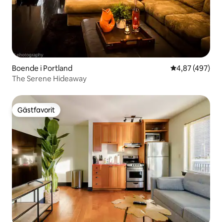
Boende i Portland
4,87 av 5 i ge
4,87 (497)
The Serene Hideaway
Gästfavorit
Gästfavorit