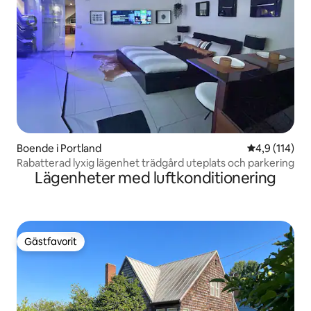
Boende i Portland
4,9 av 5 i ge
4,9 (114)
Rabatterad lyxig lägenhet trädgård uteplats och parkering
Lägenheter med luftkonditionering
Gästfavorit
Gästfavorit