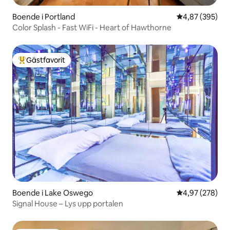
Boende i Portland
4,87 av 5 i ge
4,87 (395)
Color Splash - Fast WiFi - Heart of Hawthorne
Gästfavorit
Populär gästfavorit
Boende i Lake Oswego
4,97 av 5 i ge
4,97 (278)
Signal House – Lys upp portalen