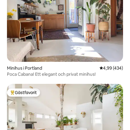
Minihus i Portland
4,99 av 5 i ge
4,99 (434)
Poca Cabana! Ett elegant och privat minihus!
Gästfavorit
Populär gästfavorit