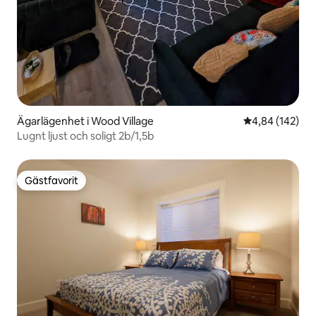
Ägarlägenhet i Wood Village
4,84 av 5 i ge
4,84 (142)
Lugnt ljust och soligt 2b/1,5b
Gästfavorit
Gästfavorit