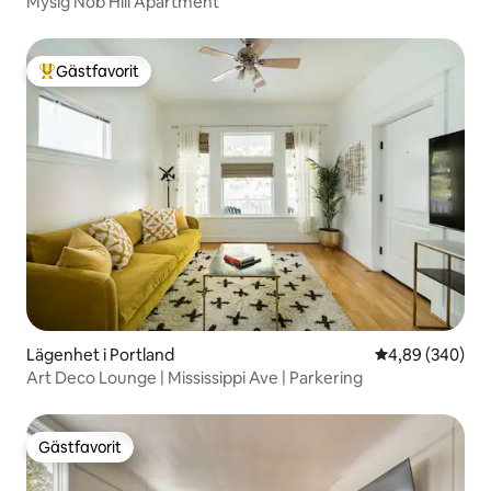
Mysig Nob Hill Apartment
Gästfavorit
Populär gästfavorit
Lägenhet i Portland
4,89 av 5 i ge
4,89 (340)
Art Deco Lounge | Mississippi Ave | Parkering
Gästfavorit
Gästfavorit