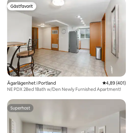
Gästfavorit
Gästfavorit
Ägarlägenhet i Portland
4,89 av 5 i ge
4,89 (401)
NE PDX 2Bed 1Bath w/Den Newly Furnished Apartment!
Superhost
Superhost