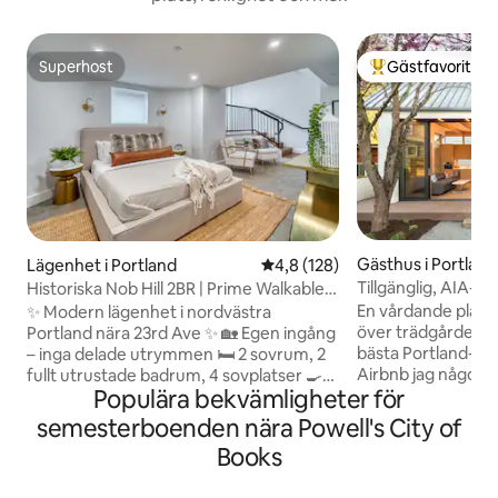
Superhost
Gästfavorit
Superhost
Populär gästfavor
Gästhus i Portland
Lägenhet i Portland
4,8 av 5 i genomsnittligt bet
4,8 (128)
Tillgänglig, AIA-
Historiska Nob Hill 2BR | Prime Walkable
Garden Oasis
Spot
En vårdande plats m
✨ Modern lägenhet i nordvästra
över trädgården och
Portland nära 23rd Ave ✨ 🏡 Egen ingång
bästa Portland-maten. "De
– inga delade utrymmen 🛏️ 2 sovrum, 2
Airbnb jag någonsi
fullt utrustade badrum, 4 sovplatser 🍳
Populära bekvämligheter för
gästkommentar. - American Institute of
Kök med spis/ugn, kaffe och
Architects Award t
grundläggande köksredskap (ingen
semesterboenden nära Powell's City of
Wilson - Exklusiv
mikrovågsugn) 🛋️ Kabel-TV, snabbt WiFi
Books
europeiska armat
och arbetsyta för bärbar dator 🌿 Egen
grannskap trädkan
uteplats eller balkong ❄️