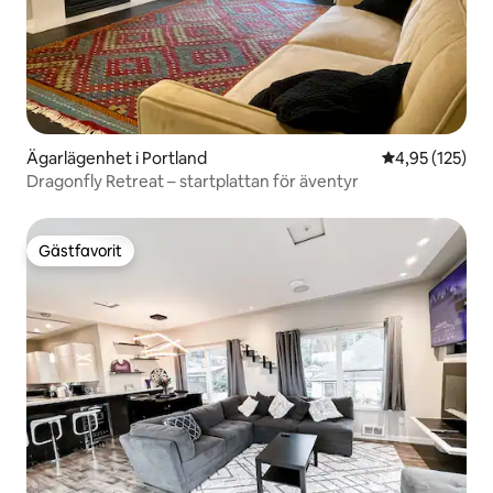
Ägarlägenhet i Portland
4,95 av 5 i ge
4,95 (125)
Dragonfly Retreat – startplattan för äventyr
Gästfavorit
Gästfavorit