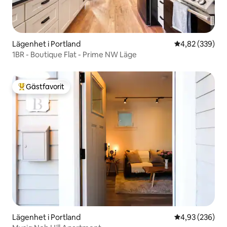
Lägenhet i Portland
4,82 av 5 i ge
4,82 (339)
1BR - Boutique Flat - Prime NW Läge
Gästfavorit
Populär gästfavorit
Lägenhet i Portland
4,93 av 5 i ge
4,93 (236)