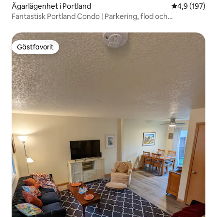
Ägarlägenhet i Portland
4,9 av 5 i ge
4,9 (197)
Fantastisk Portland Condo | Parkering, flod och
restaurang
Gästfavorit
Gästfavorit