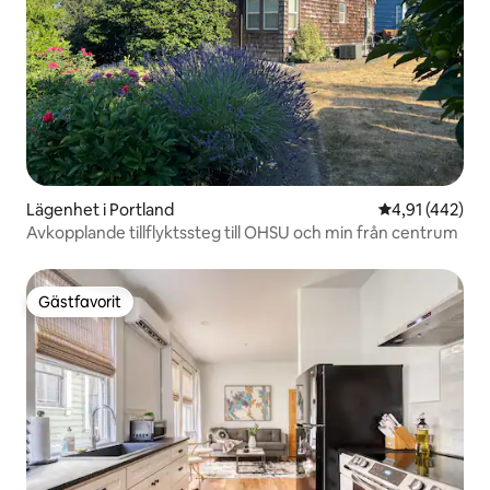
Lägenhet i Portland
4,91 av 5 i ge
4,91 (442)
Avkopplande tillflyktssteg till OHSU och min från centrum
Gästfavorit
Gästfavorit