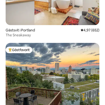
Gästsvit i Portland
4,97 av 5 i ge
4,97 (652)
The Sneakaway
Gästfavorit
Populär gästfavorit