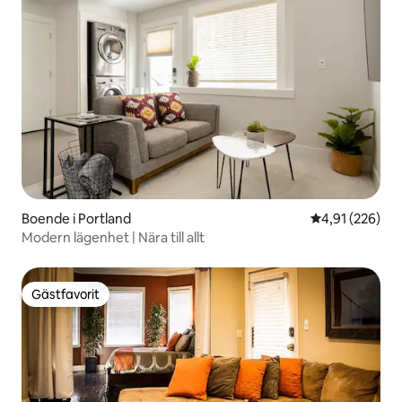
Boende i Portland
4,91 av 5 i ge
4,91 (226)
Modern lägenhet | Nära till allt
Gästfavorit
Gästfavorit