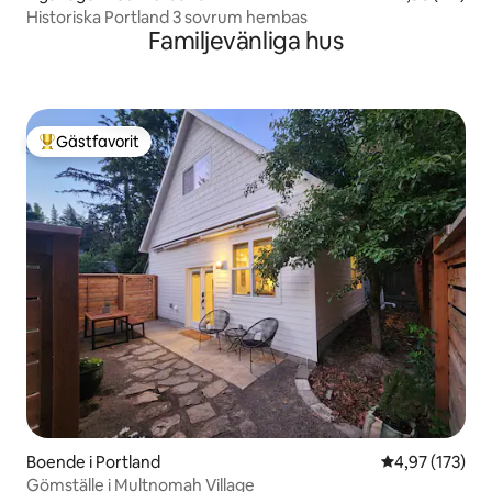
Historiska Portland 3 sovrum hembas
Familjevänliga hus
Gästfavorit
Populär gästfavorit
Boende i Portland
4,97 av 5 i ge
4,97 (173)
Gömställe i Multnomah Village