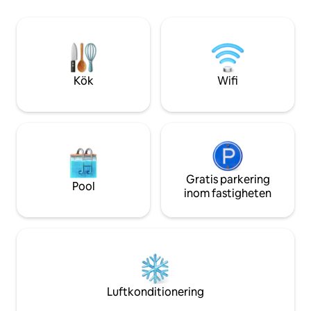
från centrum - Fullt utrustat kök med
Luftkonditionering och uppvärmning för
färskt lokalt kaff
komfort året runt 🐾 Djurvänligt och
utomhus - Se bildtexter för mer
familjevänligt med resebarnsäng
information - Utbi
tillgänglig på förhandsbegäran (förvaras
välkomna; inga hus
inte på plats) 🍽️ Promenera till butiker,
restauranger och kaféer på NW 23rd.
Kök
Wifi
Gratis gatuparkering finns tillgänglig.
Gratis parkering
Pool
inom fastigheten
Luftkonditionering