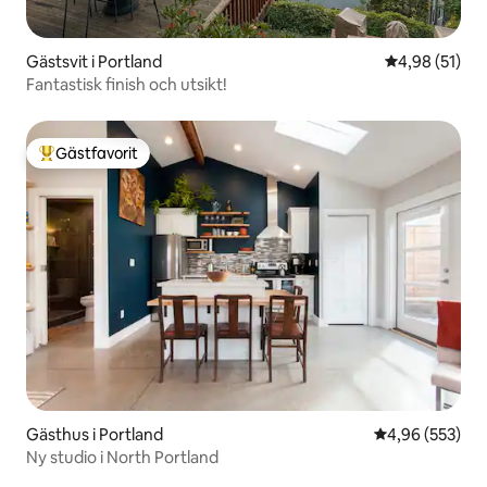
Gästsvit i Portland
4,98 av 5 i g
4,98 (51)
Fantastisk finish och utsikt!
Gästfavorit
Populär gästfavorit
Gästhus i Portland
4,96 av 5 i ge
4,96 (553)
Ny studio i North Portland