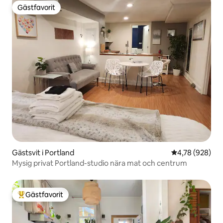
Gästfavorit
Gästfavorit
Gästsvit i Portland
4,78 av 5 i ge
4,78 (928)
Mysig privat Portland-studio nära mat och centrum
Gästfavorit
Populär gästfavorit