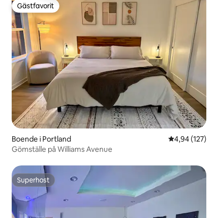
Gästfavorit
Gästfavorit
Boende i Portland
4,94 av 5 i ge
4,94 (127)
Gömställe på Williams Avenue
Superhost
Superhost