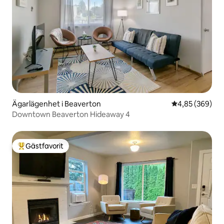
Ägarlägenhet i Beaverton
4,85 av 5 i ge
4,85 (369)
Downtown Beaverton Hideaway 4
Gästfavorit
Populär gästfavorit