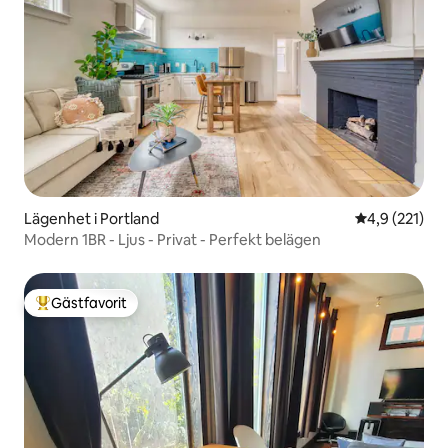
Lägenhet i Portland
4,9 av 5 i ge
4,9 (221)
Modern 1BR - Ljus - Privat - Perfekt belägen
Gästfavorit
Populär gästfavorit