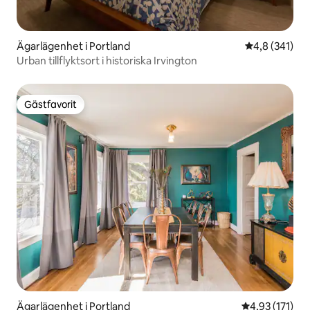
Ägarlägenhet i Portland
4,8 av 5 i ge
4,8 (341)
Urban tillflyktsort i historiska Irvington
Gästfavorit
Gästfavorit
Ägarlägenhet i Portland
4,93 av 5 i ge
4,93 (171)