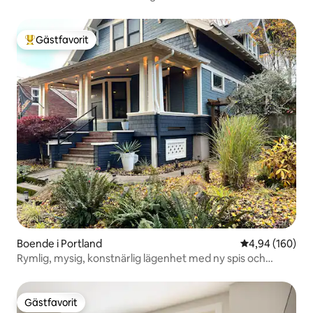
Gästfavorit
Populär gästfavorit
Boende i Portland
4,94 av 5 i ge
4,94 (160)
Rymlig, mysig, konstnärlig lägenhet med ny spis och
badrum!
Gästfavorit
Gästfavorit