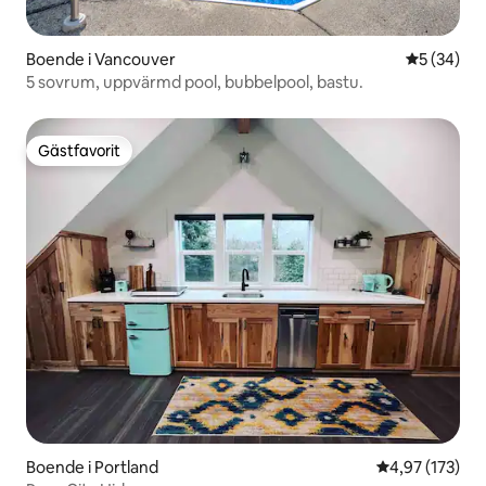
Boende i Vancouver
5 av 5 i g
5 (34)
5 sovrum, uppvärmd pool, bubbelpool, bastu.
Gästfavorit
Gästfavorit
Boende i Portland
4,97 av 5 i ge
4,97 (173)