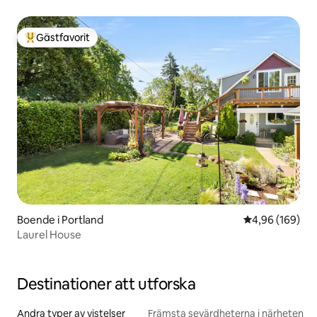
Gästfavorit
Populär gästfavorit
Boende i Portland
4,96 av 5 i ge
4,96 (169)
Laurel House
Destinationer att utforska
Andra typer av vistelser
Främsta sevärdheterna i närheten