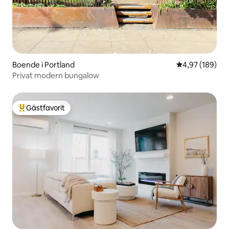
Boende i Portland
4,97 av 5 i ge
4,97 (189)
Privat modern bungalow
Gästfavorit
Populär gästfavorit