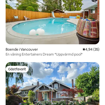
Boende i Vancouver
4,94 av 5 i g
4,94 (35)
En våning Entertainers Dream *Uppvärmd pool*
Gästfavorit
Gästfavorit