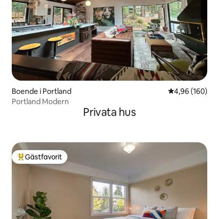
Boende i Portland
4,96 av 5 i ge
4,96 (160)
Portland Modern
Privata hus
Gästfavorit
Populär gästfavorit