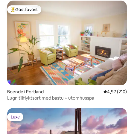
Gästfavorit
Populär gästfavorit
Boende i Portland
4,97 av 5 i ge
4,97 (210)
Lugn tillflyktsort med bastu + utomhusspa
Luxe
Luxe