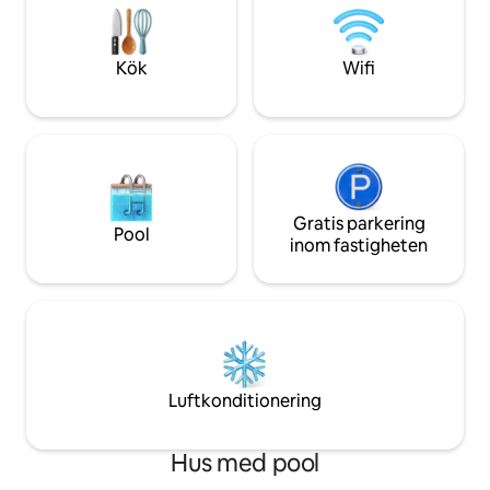
välfyllt kök, tvätt
bungalow är komplett med
torktumlare, ett l
väsentligheter, inklusive tvätt och en
mycket mer!
frukosthörna, och är perfekt för både
Kök
Wifi
korta och långa vistelser, och erbjuder
en unik Portland-upplevelse.
Gratis parkering
Pool
inom fastigheten
Luftkonditionering
Hus med pool