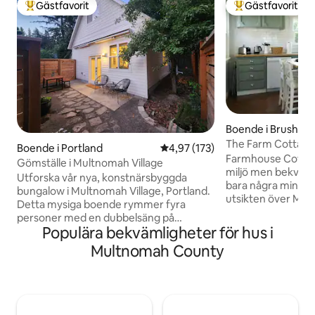
Gästfavorit
Gästfavorit
Populär gästfavorit
Populär gästfavor
Boende i Brush Pra
The Farm Cottag
Boende i Portland
4,97 av 5 i genomsnittligt bet
4,97 (173)
Farmhouse Cottage 
Gömställe i Multnomah Village
miljö men bekvämli
Utforska vår nya, konstnärsbyggda
bara några minuter
bungalow i Multnomah Village, Portland.
utsikten över Mt. 
Detta mysiga boende rymmer fyra
uteplatsen, se på 
personer med en dubbelsäng på
stjärnskådning på 
Populära bekvämligheter för hus i
övervåningen och en utdragbar
den säsongsbeton
bäddsoffa på nedervåningen. Några
Multnomah County
baksidan, eller t
steg bort finns charmiga kaféer, butiker
minuter nerför väg
och en park med vandringsleder och
och ägg från gård
hundparker. Njut av lokala aktiviteter
erbjuder all charm
som bingo och middagar på
Wifi, Roku TV, bek
husdjursvänliga uteplatser. Denna