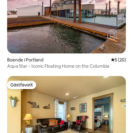
Boende i Portland
5 av 5 i g
5 (20)
Aqua Star – Iconic Floating Home on the Columbia
Gästfavorit
Gästfavorit