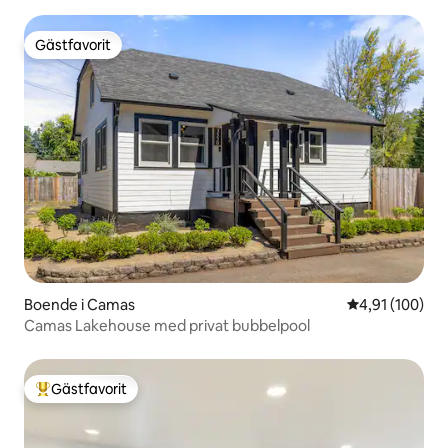
Gästfavorit
Gästfavorit
Boende i Camas
4,91 av 5 i ge
4,91 (100)
Camas Lakehouse med privat bubbelpool
Gästfavorit
Populär gästfavorit