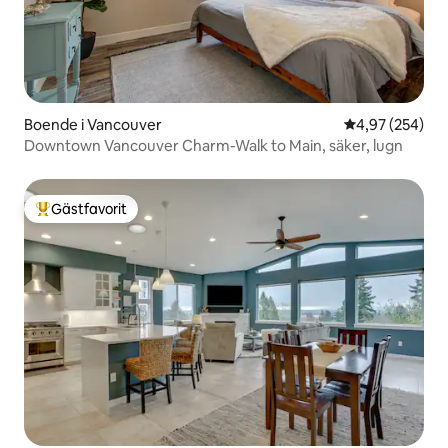
Boende i Vancouver
4,97 av 5 i ge
4,97 (254)
Downtown Vancouver Charm-Walk to Main, säker, lugn
Gästfavorit
Populär gästfavorit