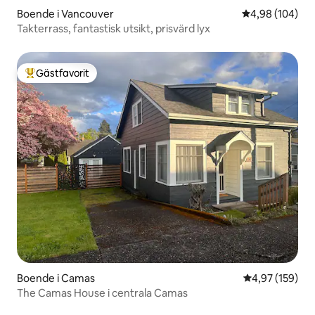
Boende i Vancouver
4,98 av 5 i ge
4,98 (104)
Takterrass, fantastisk utsikt, prisvärd lyx
Gästfavorit
Populär gästfavorit
Boende i Camas
4,97 av 5 i ge
4,97 (159)
The Camas House i centrala Camas