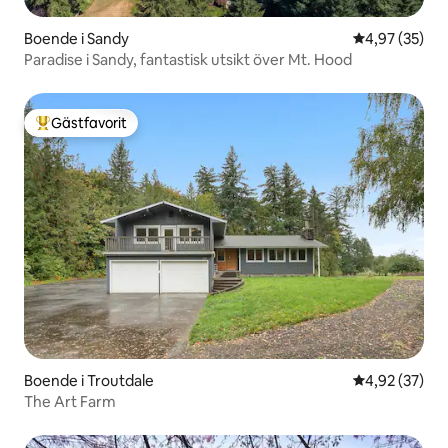
Boende i Sandy
4,97 av 5 i g
4,97 (35)
Paradise i Sandy, fantastisk utsikt över Mt. Hood
Gästfavorit
Populär gästfavorit
Boende i Troutdale
4,92 av 5 i g
4,92 (37)
The Art Farm