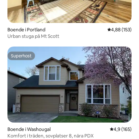
Boende i Portland
4,88 av 5 i ge
4,88 (153)
Urban stuga på Mt Scott
Superhost
Superhost
Boende i Washougal
4,9 av 5 i ge
4,9 (165)
Komfort i träden, sovplatser 8, nära PDX