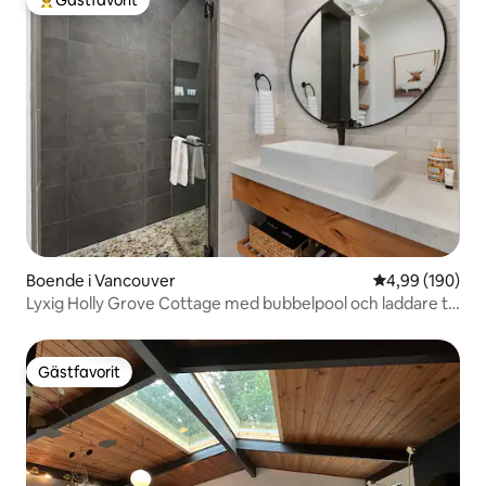
Gästfavorit
Populär gästfavorit
Boende i Vancouver
4,99 av 5 i ge
4,99 (190)
Lyxig Holly Grove Cottage med bubbelpool och laddare till
elbil
Gästfavorit
Gästfavorit