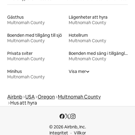
Gästhus
Lägenheter att hyra
Multnomah County
Multnomah County
Boenden med tillgång till sjö
Hotellrum
Multnomah County
Multnomah County
Privata sviter
Boenden med säng i tillgänglighetsanpassad höjd
Multnomah County
Multnomah County
Minihus
Visa mer
Multnomah County
Airbnb
USA
Oregon
Multnomah County
Hus att hyra
© 2026 Airbnb, Inc.
Integritet
Villkor