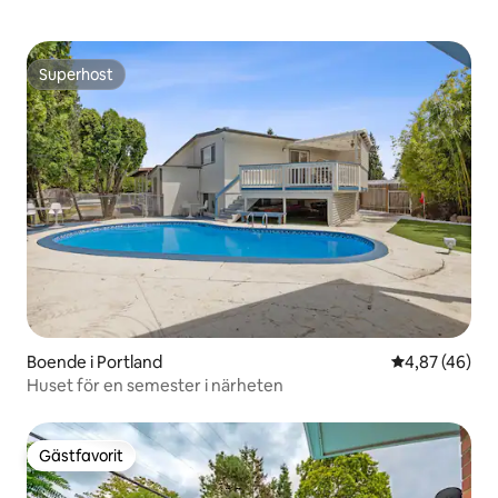
Superhost
Superhost
Boende i Portland
4,87 av 5 i g
4,87 (46)
Huset för en semester i närheten
Gästfavorit
Gästfavorit