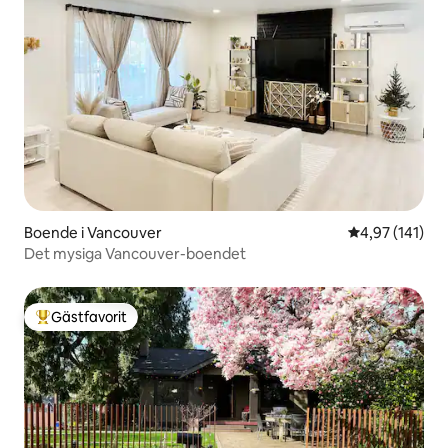
Boende i Vancouver
4,97 av 5 i ge
4,97 (141)
Det mysiga Vancouver-boendet
Gästfavorit
Populär gästfavorit