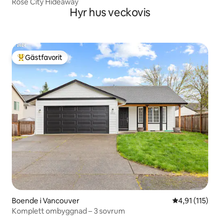
Rose City Hideaway
Hyr hus veckovis
Gästfavorit
Populär gästfavorit
Boende i Vancouver
4,91 av 5 i g
4,91 (115)
Komplett ombyggnad – 3 sovrum