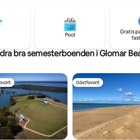
precis utanför porten och en lä
rker eller bada vid några av
över sanddynen. Detta är den perfekta
vackraste, orörda stränder.
flykten, långt från den galna f
Ta en digital avgiftning, ta dig ti
läsa, skriva, fundera eller bara
Gratis p
återförenas med vänner och fa
Pool
fas
dra bra semesterboenden i Glomar Be
avorit
Gästfavorit
gästfavorit
Gästfavorit