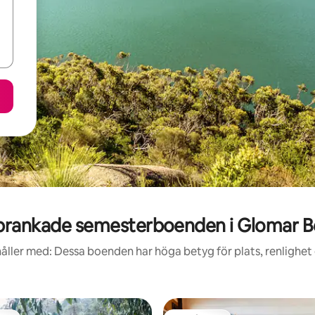
rankade semesterboenden i Glomar 
åller med: Dessa boenden har höga betyg för plats, renlighet