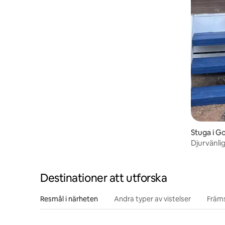
Stuga i G
Djurvänli
Destinationer att utforska
Resmål i närheten
Andra typer av vistelser
Främs