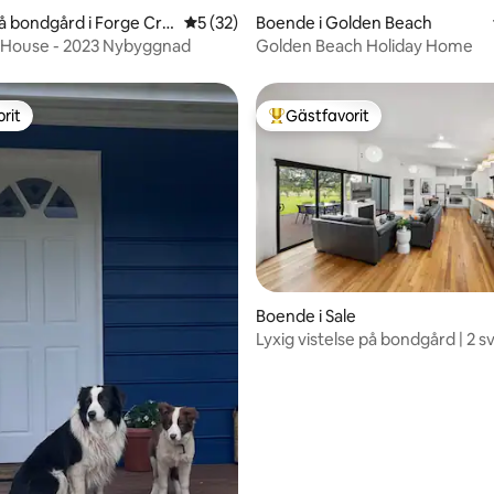
tligt betyg, 11 omdömen
på bondgård i Forge Cre
5 av 5 i genomsnittligt betyg, 32 omdöm
5 (32)
Boende i Golden Beach
 House - 2023 Nybyggnad
Golden Beach Holiday Home
rit
Gästfavorit
rit
Populär gästfavorit
Boende i Sale
Lyxig vistelse på bondgård | 2 s
tligt betyg, 14 omdömen
king-säng | Starlink-REA