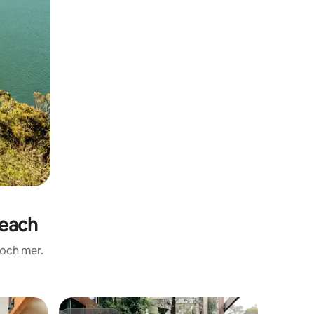
Beach
 och mer.
Gästhus i