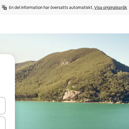
En del information har översatts automatiskt. 
Visa originalspråk
d upp- och nedåtpilarna eller utforska genom att trycka eller svepa.