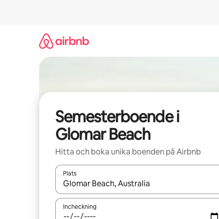
Hoppa
till
innehåll
Semesterboende i
Glomar Beach
Hitta och boka unika boenden på Airbnb
Plats
När resultaten är tillgängliga kan du navigera me
Incheckning