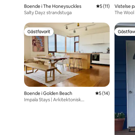
Boende i The Honeysuckles
5 av 5 i genomsnit
5 (11)
Vistelse 
ek
Salty Dayz strandstuga
The Wool
Gästfavorit
Gästfavo
Gästfavorit
Gästfavo
Boende i Golden Beach
5 av 5 i genomsnit
5 (14)
Impala Stays | Arkitektonisk
kustsemesterbostad