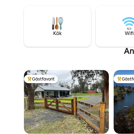
nationalpa
nya SLS klubb.
Victorias 
Kök
Wifi
An
Gästfavorit
Gästf
Populär gästfavorit
Populär 