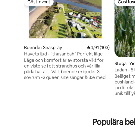
Gästfavorit
Gästfavo
Gästfavorit
Gästfavo
Boende i Seaspray
4,91 av 5 i genomsnitt
4,91 (103)
Havets ljud - "thasanbah" Perfekt läge
Läge och komfort är av största vikt för
Stuga i Y
en vistelse i ett strandhus och vår lilla
Ladan - 5
pärla har allt. Vårt boende erbjuder 3
utsikt
Beläget m
sovrum -2 queen size sängar & 3:e med 2
bushland 
uppsättningar våningssängar. 2
jordbruks 
vardagsrum ger gott om utrymme. På
unik tillfl
vintern kan du koppla av framför den
rytm. Kop
vackra öppna elden, medan du njuter av
med utsikt
flera röda med bakgrundsljud från havet.
noggrant
Utomhus-2 däck, 1 med grill kommer att
trämöbler
säkerställa en bra semester. Huset är
Populära be
Håll utkik
husdjursvänligt och helt inhägnat. Vårt
lyrebird.
strandhus ligger 1 min promenad till
(beroende
bäcken, patrullerade stränder och helt