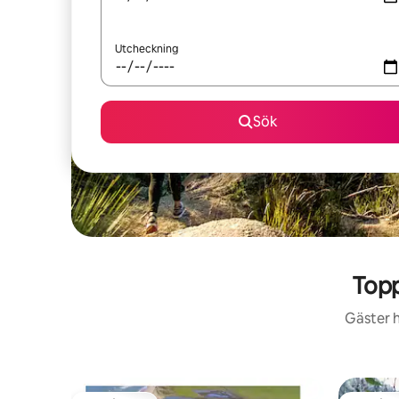
Utcheckning
Sök
Topp
Gäster h