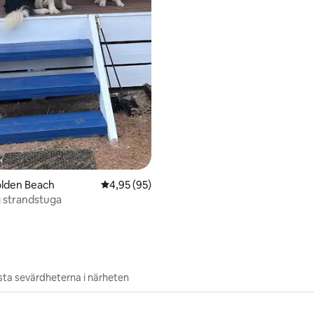
olden Beach
4,95 av 5 i genomsnittligt betyg, 95 omdöm
4,95 (95)
g strandstuga
ta sevärdheterna i närheten