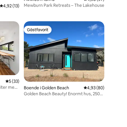
Mewburn Park Retreats – The Lakehouse
en
4,92 av 5 i genomsnittligt betyg, 13 omdömen
4,92 (13)
Gästfavorit
Gästfavorit
5 av 5 i genomsnittligt betyg, 33 omdömen
5 (33)
viter med
Boende i Golden Beach
4,93 av 5 i genomsnit
4,93 (80)
Golden Beach Beauty! Enormt hus, 250
meter till stranden!