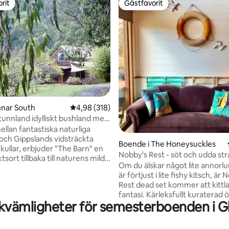
rit
Gästfavorit
rit
Gästfavorit
ligt betyg, 103 omdömen
innar South
4,98 av 5 i genomsnittligt betyg, 318 omdöm
4,98 (318)
 tunnland idylliskt bushland med
ellan fantastiska naturliga
och Gippslands vidsträckta
Boende i The Honeysuckles
kullar, erbjuder "The Barn" en
Nobby's Rest - söt och udda st
yktsort tillbaka till naturens milda
Om du älskar något lite annorl
pla av på 5 tunnland privat skog
är förtjust i lite fishy kitsch, är 
 över dalen. Inuti, njut av de
Rest dead set kommer att kittla
 utvalda utrymmena och
fantasi. Kärleksfullt kuraterad 
na. Njut av utsikten från badet.
kvämligheter för semesterboenden i 
decennier är detta en rolig, my
 efter en koala, wallaby eller
kyld strandflykt. Och det bästa? Den
 Laga din egen vedeldad pizza
oändliga sanden på 90 Mile Bea
 på säsong). Utforska lokala