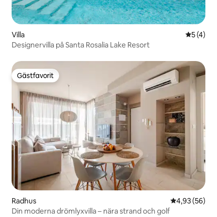
Villa
5 av 5 i 
5 (4)
Designervilla på Santa Rosalia Lake Resort
Gästfavorit
Gästfavorit
Radhus
4,93 av 5 i g
4,93 (56)
Din moderna drömlyxvilla – nära strand och golf