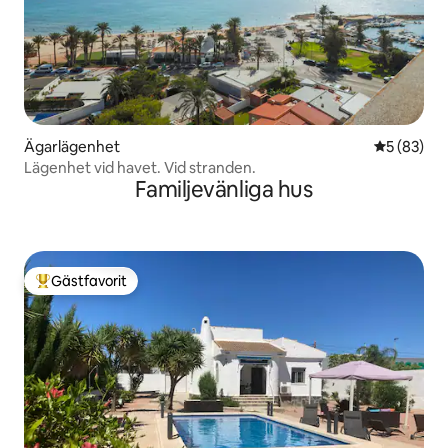
Ägarlägenhet
5 av 5 i g
5 (83)
Lägenhet vid havet. Vid stranden.
Familjevänliga hus
Gästfavorit
Populär gästfavorit