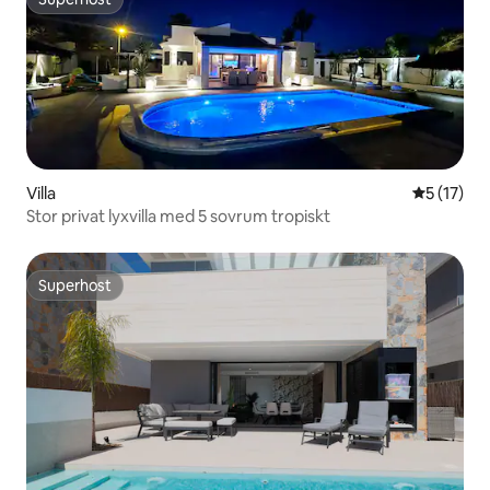
Superhost
Villa
5 av 5 i g
5 (17)
Stor privat lyxvilla med 5 sovrum tropiskt
Superhost
Superhost