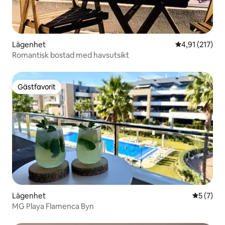
Lägenhet
4,91 av 5 i ge
4,91 (217)
Romantisk bostad med havsutsikt
Gästfavorit
Gästfavorit
Lägenhet
5 av 5 i 
5 (7)
MG Playa Flamenca Byn