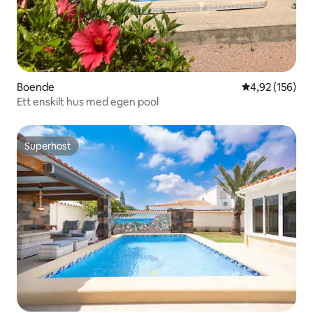
Boende
4,92 av 5 i ge
4,92 (156)
Ett enskilt hus med egen pool
Superhost
Superhost