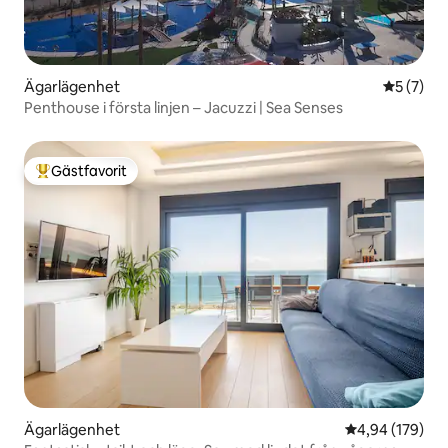
Ägarlägenhet
5 av 5 i 
5 (7)
Penthouse i första linjen – Jacuzzi | Sea Senses
Gästfavorit
Populär gästfavorit
Ägarlägenhet
4,94 av 5 i ge
4,94 (179)