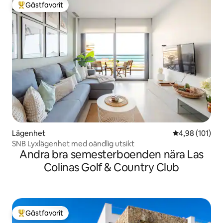
Gästfavorit
Populär gästfavorit
Lägenhet
4,98 av 5 i ge
4,98 (101)
SNB Lyxlägenhet med oändlig utsikt
Andra bra semesterboenden nära Las
Colinas Golf & Country Club
Gästfavorit
Populär gästfavorit