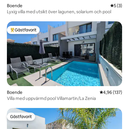
Boende
5 av 5 i 
5 (3)
Lyxig villa med utsikt över lagunen, solarium och pool
Gästfavorit
Populär gästfavorit
Boende
4,96 av 5 i ge
4,96 (137)
Villa med uppvärmd pool Villamartin/La Zenia
Gästfavorit
Gästfavorit