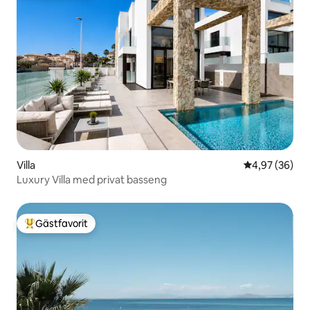
Villa
4,97 av 5 i g
4,97 (36)
Luxury Villa med privat basseng
Gästfavorit
Populär gästfavorit