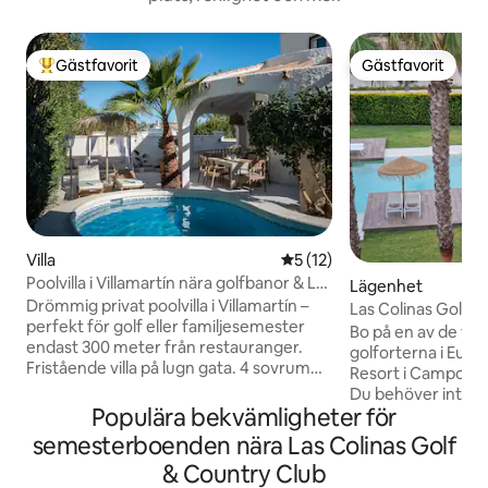
Gästfavorit
Gästfavorit
Populär gästfavorit
Gästfavorit
Villa
5 av 5 i genomsnittligt be
5 (12)
Poolvilla i Villamartín nära golfbanor & La
Lägenhet
Zenia
Drömmig privat poolvilla i Villamartín –
Las Colinas Golf -
perfekt för golf eller familjesemester
Bo på en av de fin
endast 300 meter från restauranger.
golforterna i Euro
Fristående villa på lugn gata. 4 sovrum
Resort i Campoamo
och 2 badrum gör huset idealiskt för par,
Du behöver inte va
familjer eller golfresor med vänner. Njut
Populära bekvämligheter för
njuta av denna und
av egen pool och lummig trädgård–
Andra faciliteter: 
semesterboenden nära Las Colinas Golf
samtidigt som ni har restauranger, barer
padel/ tennis och 
& Country Club
och Centro Comercial La Fuente endast
från vackra sands