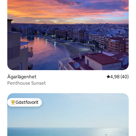
Ägarlägenhet
4,98 av 5 i g
4,98 (40)
Penthouse Sunset
Gästfavorit
Populär gästfavorit