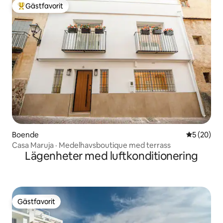
Gästfavorit
Populär gästfavorit
Boende
5 av 5 i g
5 (20)
Casa Maruja · Medelhavsboutique med terrass
Lägenheter med luftkonditionering
Gästfavorit
Gästfavorit