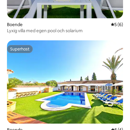
Boende
5 av 5 i 
5 (6)
Lyxig villa med egen pool och solarium
Superhost
Superhost
Boende
5 av 5 i 
5 (4)