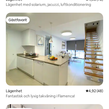
Lägenhet med solarium, jacuzzi, luftkonditionering
Gästfavorit
Gästfavorit
Lägenhet
4,92 av 5 i g
4,92 (48)
Fantastisk och lyxig takvåning i Flamenca!