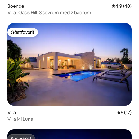
Boende
4,9 av 5 i g
4,9 (40)
Villa_Oasis Hill. 3 sovrum med 2 badrum
Gästfavorit
Gästfavorit
Villa
5 av 5 i g
5 (17)
Villa Mi Luna
Superhost