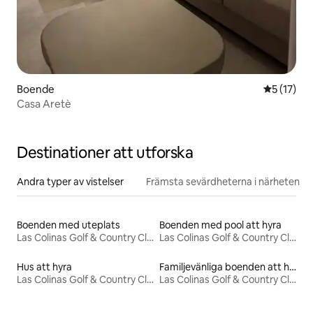
Boende
5 av 5 i g
5 (17)
Casa Aretè
Destinationer att utforska
Andra typer av vistelser
Främsta sevärdheterna i närheten
Boenden med uteplats
Boenden med pool att hyra
Las Colinas Golf & Country Club
Las Colinas Golf & Country Club
Hus att hyra
Familjevänliga boenden att hyra
Las Colinas Golf & Country Club
Las Colinas Golf & Country Club