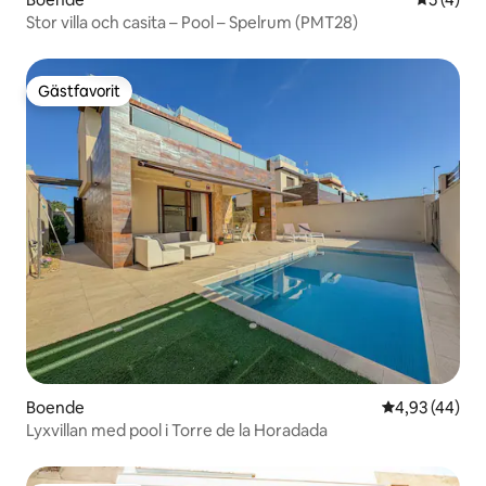
Stor villa och casita – Pool – Spelrum (PMT28)
Gästfavorit
Gästfavorit
Boende
4,93 av 5 i g
4,93 (44)
Lyxvillan med pool i Torre de la Horadada