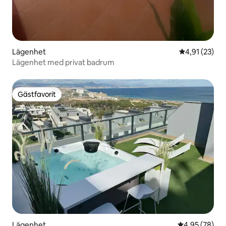
Lägenhet
4,91 av 5 i g
4,91 (23)
Lägenhet med privat badrum
Gästfavorit
Gästfavorit
Lägenhet
4,95 av 5 i g
4,95 (78)