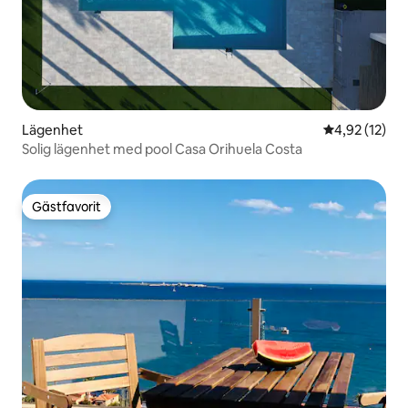
Lägenhet
4,92 av 5 i g
4,92 (12)
Solig lägenhet med pool Casa Orihuela Costa
Gästfavorit
Gästfavorit