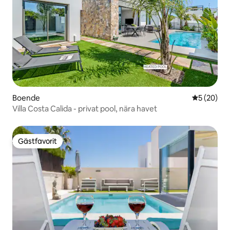
Boende
5 av 5 i g
5 (20)
Villa Costa Calida - privat pool, nära havet
Gästfavorit
Gästfavorit