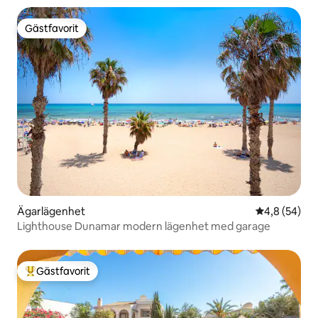
Gästfavorit
Gästfavorit
Ägarlägenhet
4,8 av 5 i g
4,8 (54)
Lighthouse Dunamar modern lägenhet med garage
Gästfavorit
Populär gästfavorit