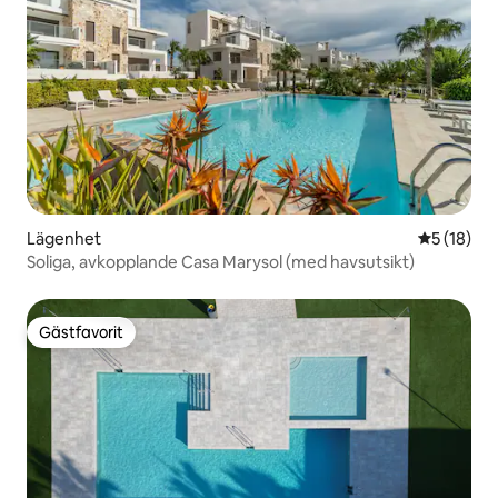
Lägenhet
5 av 5 i g
5 (18)
Soliga, avkopplande Casa Marysol (med havsutsikt)
Gästfavorit
Gästfavorit