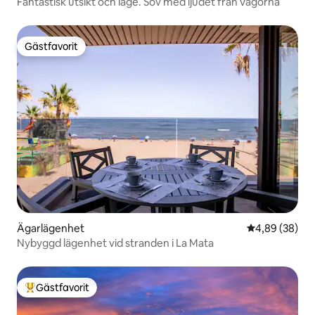
Fantastisk utsikt och läge. Sov med ljudet från vågorna
Gästfavorit
Gästfavorit
Ägarlägenhet
4,89 av 5 i g
4,89 (38)
Nybyggd lägenhet vid stranden i La Mata
Gästfavorit
Populär gästfavorit