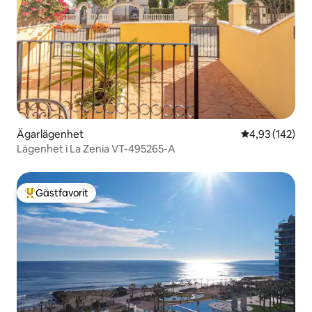
Ägarlägenhet
4,93 av 5 i ge
4,93 (142)
Lägenhet i La Zenia VT-495265-A
Gästfavorit
Populär gästfavorit