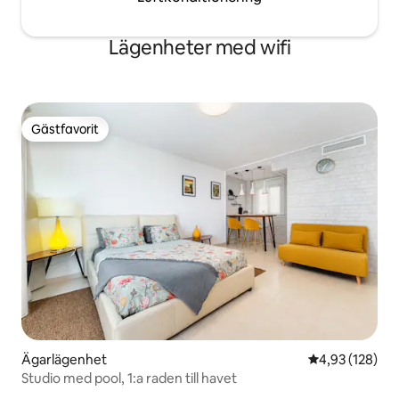
Lägenheter med wifi
Gästfavorit
Gästfavorit
Ägarlägenhet
4,93 av 5 i ge
4,93 (128)
Studio med pool, 1:a raden till havet