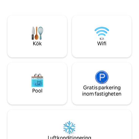
4 minuters promenad bort. Flera
Blanca. 2 bra resta
populära golfbanor inom 5 minuter.
närheten: Il Palco & U
Stränderna i La Zenia och Playa
denna lägenhet 
Flamenca ca 5 km. La Zenia Boulevard
vacker terrass och
4,5 km.
välkomna registreringsnummer: VT-
503336-A
Kök
Wifi
Gratis parkering
Pool
inom fastigheten
Luftkonditionering