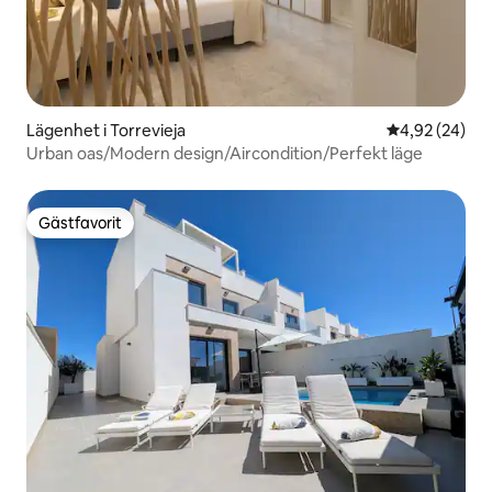
Lägenhet i Torrevieja
4,92 av 5 i g
4,92 (24)
Urban oas/Modern design/Aircondition/Perfekt läge
Gästfavorit
Gästfavorit