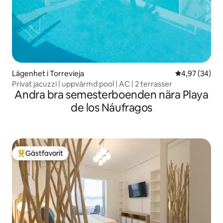
Lägenhet i Torrevieja
4,97 av 5 i g
4,97 (34)
Privat jacuzzi | uppvärmd pool | AC | 2 terrasser
Andra bra semesterboenden nära Playa
de los Náufragos
Gästfavorit
Populär gästfavorit