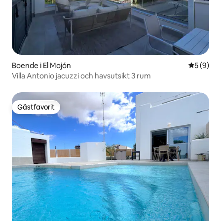
Boende i El Mojón
5 av 5 i 
5 (9)
Villa Antonio jacuzzi och havsutsikt 3 rum
Gästfavorit
Gästfavorit