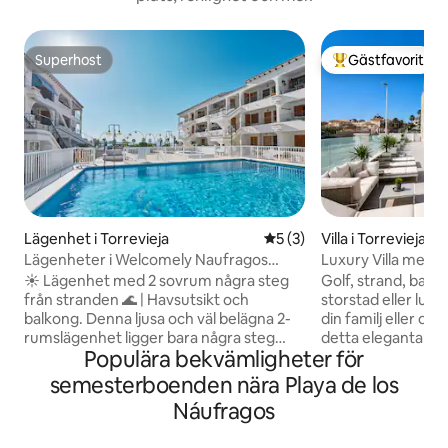
Superhost
Gästfavorit
Superhost
Populär gästfavor
Lägenhet i Torrevieja
5 av 5 i genomsnittligt b
5 (3)
Villa i Torrevieja
Lägenheter i Welcomely Naufragos
Luxury Villa med p
Beach, Lägen...
☀️ Lägenhet med 2 sovrum några steg
Golf, strand, barer
från stranden 🌊 | Havsutsikt och
storstad eller lug
balkong. Denna ljusa och väl belägna 2-
din familj eller di
rumslägenhet ligger bara några steg
detta eleganta ställe a
Populära bekvämligheter för
från Playa de los Náufragos och erbjuder
lyxvillan har en r
den perfekta basen för en avkopplande
Privat trädgård 
semesterboenden nära Playa de los
vistelse på Costa Blanca. Lägenheten
olika sittplatser, so
Náufragos
ligger mellan Medelhavet 🌊 och den
perfekt för avkop
berömda Laguna Rosa de Torrevieja 🌸
leka över tre våni