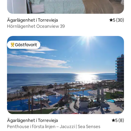
Ägarlägenhet i Torrevieja
5 av 5 i g
5 (30)
Hörnlägenhet Oceanview 39
Gästfavorit
Populär gästfavorit
Ägarlägenhet i Torrevieja
5 av 5 i 
5 (8)
Penthouse i första linjen – Jacuzzi | Sea Senses