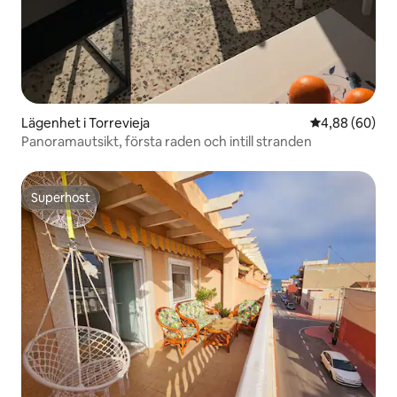
Lägenhet i Torrevieja
4,88 av 5 i g
4,88 (60)
Panoramautsikt, första raden och intill stranden
Superhost
Superhost