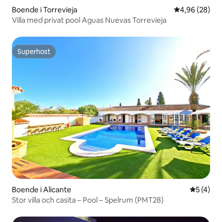
Boende i Torrevieja
4,96 av 5 i g
4,96 (28)
Villa med privat pool Aguas Nuevas Torrevieja
Superhost
Superhost
Boende i Alicante
5 av 5 i 
5 (4)
Stor villa och casita – Pool – Spelrum (PMT28)