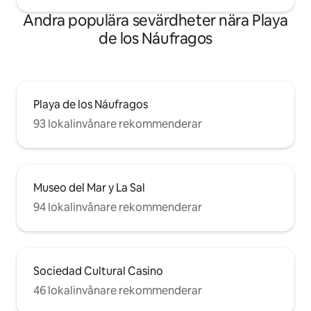
Internetåtkomst - Sänglinne
Andra populära sevärdheter nära Playa
Tillvalstjänster - Spjälsäng: Pris: 30 € per
bokning. - Barnstol: Pris: 20 € per
de los Náufragos
bokning.
Playa de los Náufragos
93 lokalinvånare rekommenderar
Museo del Mar y La Sal
94 lokalinvånare rekommenderar
Sociedad Cultural Casino
46 lokalinvånare rekommenderar