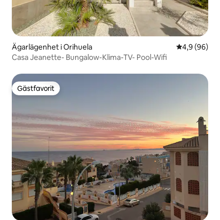
Ägarlägenhet i Orihuela
4,9 av 5 i g
4,9 (96)
Casa Jeanette- Bungalow-Klima-TV- Pool-Wifi
Gästfavorit
Gästfavorit