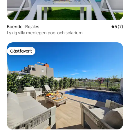
Boende i Rojales
5 av 5 i 
5 (7)
Lyxig villa med egen pool och solarium
Gästfavorit
Gästfavorit