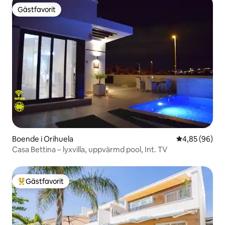
Gästfavorit
Gästfavorit
Boende i Orihuela
4,85 av 5 i g
4,85 (96)
Casa Bettina – lyxvilla, uppvärmd pool, Int. TV
Gästfavorit
Populär gästfavorit