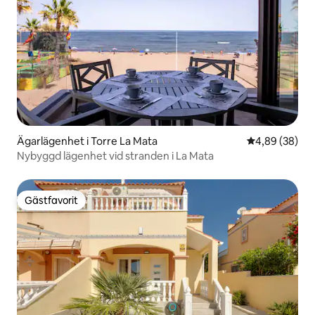
Ägarlägenhet i Torre La Mata
4,89 av 5 i g
4,89 (38)
Nybyggd lägenhet vid stranden i La Mata
Gästfavorit
Gästfavorit