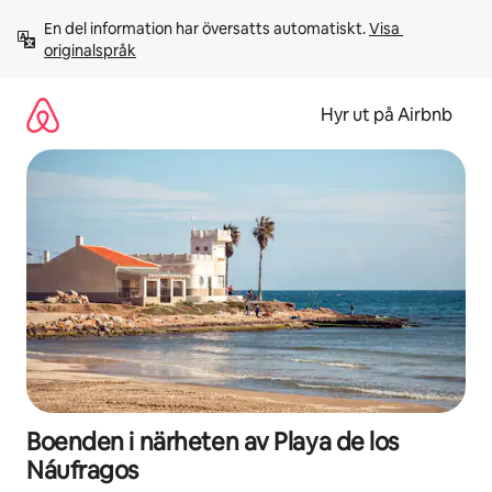
Hoppa
En del information har översatts automatiskt. 
Visa 
till
originalspråk
innehåll
Hyr ut på Airbnb
Boenden i närheten av Playa de los
Náufragos