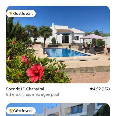
Gästfavorit
Populär gästfavorit
Boende i El Chaparral
4,92 av 5 i ge
4,92 (157)
Ett enskilt hus med egen pool
Gästfavorit
Populär gästfavorit