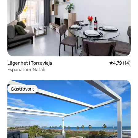
Lägenhet i Torrevieja
4,79 av 5 i g
4,79 (14)
Espanatour Natali
Gästfavorit
Gästfavorit