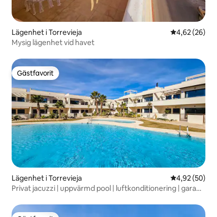
Lägenhet i Torrevieja
4,62 av 5 i g
4,62 (26)
Mysig lägenhet vid havet
Gästfavorit
Gästfavorit
Lägenhet i Torrevieja
4,92 av 5 i g
4,92 (50)
Privat jacuzzi | uppvärmd pool | luftkonditionering | garage
|