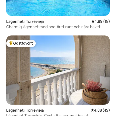
Lägenhet i Torrevieja
4,89 av 5 i g
4,89 (18)
Charmig lägenhet med pool året runt och nära havet
Gästfavorit
Populär gästfavorit
Lägenhet i Torrevieja
4,88 av 5 i g
4,88 (49)
Lägenhet Torrevieja, Costa-Blanca, mot havet