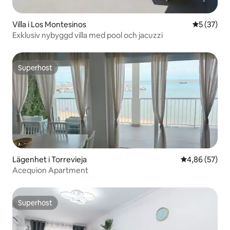
Villa i Los Montesinos
5 av 5 i g
5 (37)
Exklusiv nybyggd villa med pool och jacuzzi
Superhost
Superhost
Lägenhet i Torrevieja
4,86 av 5 i g
4,86 (57)
Acequion Apartment
Superhost
Superhost