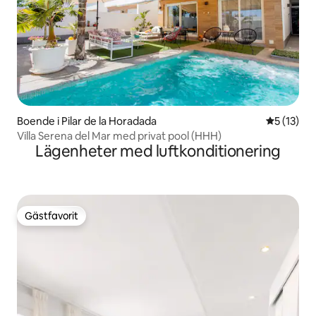
Boende i Pilar de la Horadada
5 av 5 i g
5 (13)
Villa Serena del Mar med privat pool (HHH)
Lägenheter med luftkonditionering
Gästfavorit
Gästfavorit