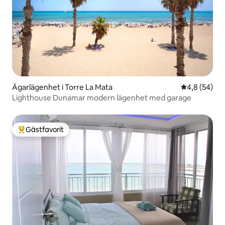
Ägarlägenhet i Torre La Mata
4,8 av 5 i g
4,8 (54)
Lighthouse Dunamar modern lägenhet med garage
Gästfavorit
Populär gästfavorit