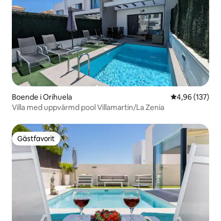
Boende i Orihuela
4,96 av 5 i ge
4,96 (137)
Villa med uppvärmd pool Villamartin/La Zenia
Gästfavorit
Gästfavorit