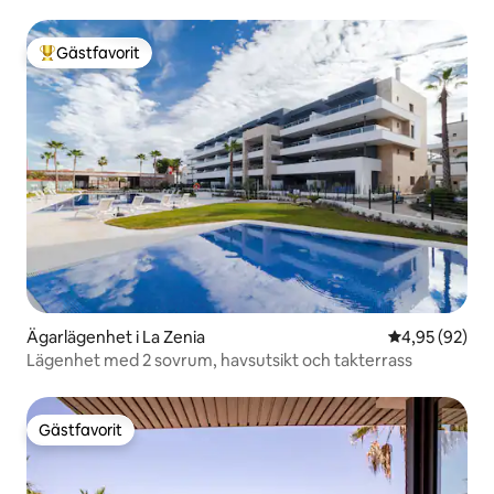
Gästfavorit
Populär gästfavorit
Ägarlägenhet i La Zenia
4,95 av 5 i g
4,95 (92)
Lägenhet med 2 sovrum, havsutsikt och takterrass
Gästfavorit
Gästfavorit