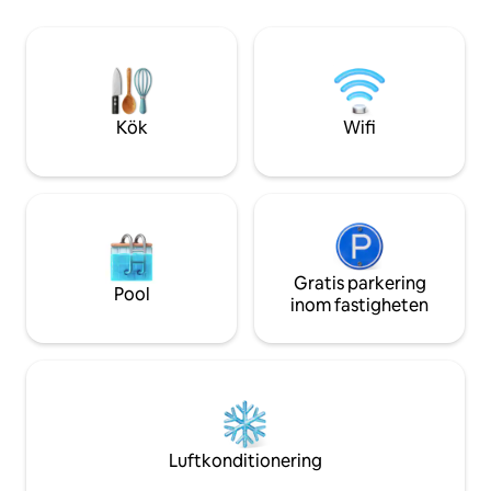
och har en härlig havsutsikt från den
takterrass där du 
privata balkongen – en idealisk plats för
över staden och m
morgonkaffet ☕ eller kvällsdrinkarna 🍷.
Luftkonditionering
Rummet har två bekväma sovrum 🛏️🛏️,
Vi erbjuder 3 dub
utformade för att säkerställa en vilsam
4 enkelsängar 90*
vistelse, tillsammans med ett ljust
Kök
Wifi
vardagsrum och en matplats som
öppnar direkt ut mot balkongen, vilket
skapar ett välkomnande utrymme för
att koppla av efter en dag på stranden.
Oavsett om du kommer för en
strandsemester 🏖️, en solig tillflyktsort
☀️ eller en kort semester vid havet
erbjuder denna lägenhet allt du behöver
Gratis parkering
Pool
för en bekväm och trevlig vistelse.
inom fastigheten
Observera: Rökning är strängt förbjuden
inne i rummet. Det högsta antalet
hyresgäster är begränsat till 4 personer;
det är förbjudet att överskrida detta
antal. Du hyr ett privat boende.
Toalettpapper och tvål tillhandahålls vid
ankomsten, men du måste fylla på dem
Luftkonditionering
själv. Inkluderade tjänster - Parkering -
Luftkonditionering - Handdukar -