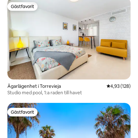
Gästfavorit
Gästfavorit
Ägarlägenhet i Torrevieja
4,93 av 5 i ge
4,93 (128)
Studio med pool, 1:a raden till havet
Gästfavorit
Gästfavorit