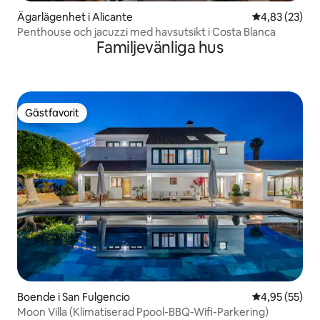
Ägarlägenhet i Alicante
4,83 av 5 i g
4,83 (23)
Penthouse och jacuzzi med havsutsikt i Costa Blanca
Familjevänliga hus
Gästfavorit
Gästfavorit
Boende i San Fulgencio
4,95 av 5 i g
4,95 (55)
Moon Villa (Klimatiserad Ppool-BBQ-Wifi-Parkering)