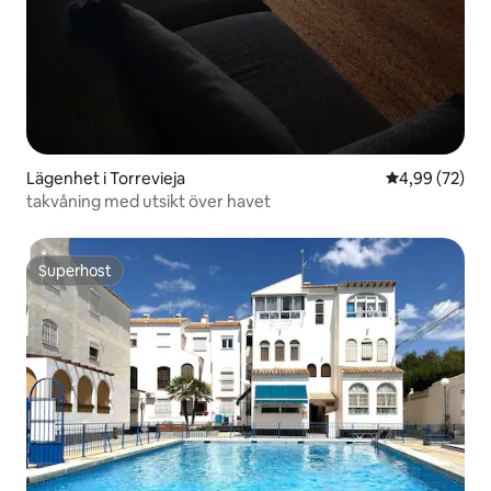
Lägenhet i Torrevieja
4,99 av 5 i g
4,99 (72)
takvåning med utsikt över havet
Superhost
Superhost